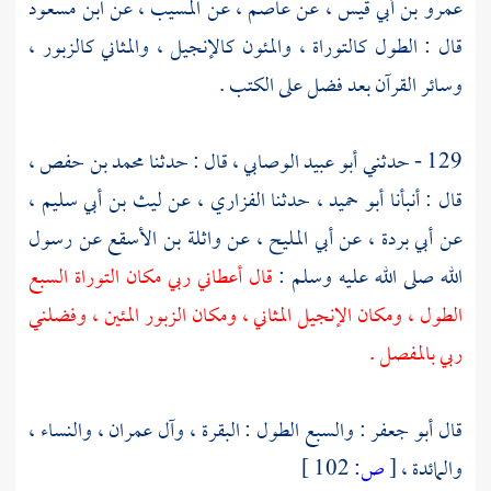
عمرو بن أبي قيس ،
عن
عاصم ،
عن
المسيب ،
عن
ابن مسعود
قال : الطول كالتوراة ، والمئون كالإنجيل ، والمثاني كالزبور ،
وسائر القرآن بعد فضل على الكتب .
129 - حدثني
أبو عبيد الوصابي ،
قال : حدثنا
محمد بن حفص ،
قال : أنبأنا
أبو حميد ،
حدثنا
الفزاري ،
عن
ليث بن أبي سليم ،
عن
أبي بردة ،
عن
أبي المليح ،
عن
واثلة بن الأسقع
عن رسول
الله صلى الله عليه وسلم :
قال أعطاني ربي مكان التوراة السبع
الطول ، ومكان الإنجيل المثاني ، ومكان الزبور المئين ، وفضلني
ربي بالمفصل .
قال
أبو جعفر
: والسبع الطول : البقرة ، وآل عمران ، والنساء ،
والمائدة ،
[
ص:
102 ]