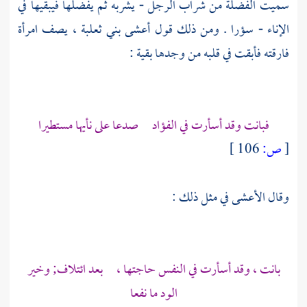
سميت الفضلة من شراب الرجل - يشربه ثم يفضلها فيبقيها في
الإناء - سؤرا . ومن ذلك قول
أعشى بني ثعلبة ،
يصف امرأة
فارقته فأبقت في قلبه من وجدها بقية :
فبانت وقد أسأرت في الفؤاد صدعا على نأيها مستطيرا
[
ص:
106 ]
وقال
الأعشى
في مثل ذلك :
بانت ، وقد أسأرت في النفس حاجتها ، بعد ائتلاف; وخير
الود ما نفعا