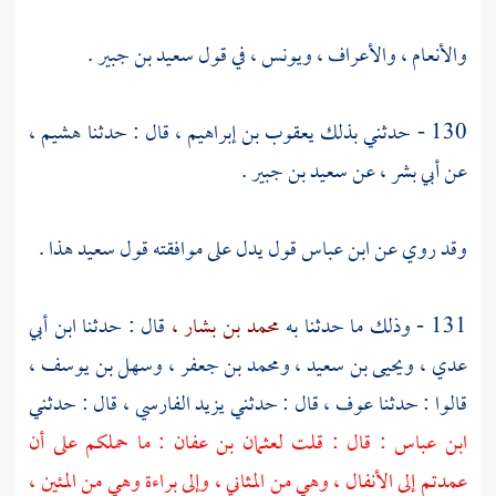
والأنعام ، والأعراف ،
ويونس ،
في قول
سعيد بن جبير
.
130 - حدثني بذلك
يعقوب بن إبراهيم ،
قال : حدثنا
هشيم ،
عن
أبي بشر ،
عن
سعيد بن جبير
.
وقد روي عن
ابن عباس
قول يدل على موافقته قول
سعيد
هذا .
131 - وذلك ما حدثنا به
محمد بن بشار ،
قال : حدثنا
ابن أبي
عدي ،
ويحيى بن سعيد ،
ومحمد بن جعفر ،
وسهل بن يوسف ،
قالوا : حدثنا
عوف ،
قال : حدثني
يزيد الفارسي ،
قال : حدثني
ابن عباس : قال : قلت لعثمان بن عفان : ما حملكم على أن
عمدتم إلى الأنفال ، وهي من المثاني ، وإلى براءة وهي من المئين ،