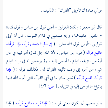
فرأي
قتادة
أن تأويل "القرآن" : التأليف .
قال
أبو جعفر
: ولكلا القولين - أعني قول
ابن عباس
وقول
قتادة
- اللذين حكيناهما ، وجه صحيح في كلام
العرب
. غير أن أولى
قوليهما بتأويل قول الله تعالى : (
إن علينا جمعه وقرآنه فإذا قرأناه
فاتبع قرآنه
( قول ابن عباس . لأن الله جل ثناؤه أمر نبيه في غير
آية من تنزيله باتباع ما أوحى إليه ، ولم يرخص له في ترك اتباع
شيء من أمره إلى وقت تأليفه القرآن له . فكذلك قوله : (
فإذا
قرأناه فاتبع قرآنه
) نظير سائر ما في آي القرآن التي أمره الله فيها
باتباع ما أوحى إليه في تنزيله .
[
ص:
97 ]
ولو وجب أن يكون معنى قوله : (
فإذا قرأناه فاتبع قرآنه
) فإذا