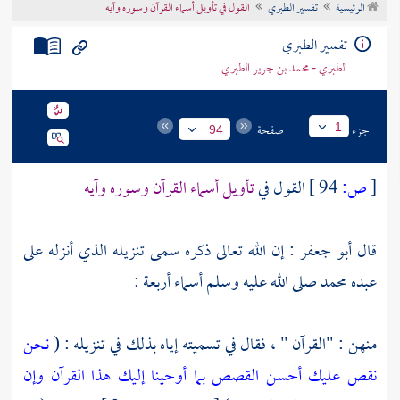
الرئيسية
تفسير الطبري
القول في تأويل أسماء القرآن وسوره وآيه
تراجم الأعلام
تفسير الطبري
الطبري - محمد بن جرير الطبري
جزء
صفحة
1
94
[
ص:
94 ]
القول في
تأويل أسماء القرآن وسوره وآيه
قال
أبو جعفر
: إن الله تعالى ذكره سمى تنزيله الذي أنزله على
عبده
محمد
صلى الله عليه وسلم أسماء أربعة :
منهن : "القرآن " ، فقال في تسميته إياه بذلك في تنزيله : (
نحن
نقص عليك أحسن القصص بما أوحينا إليك هذا القرآن وإن