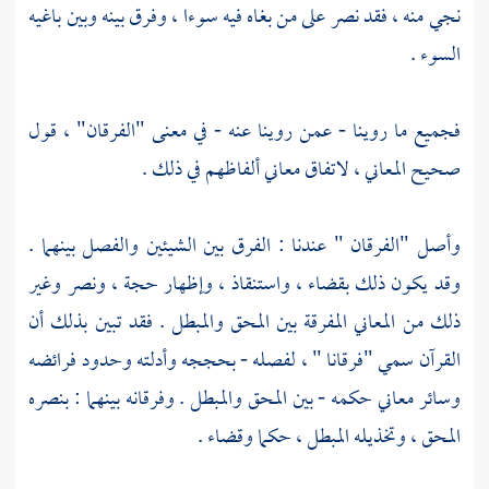
نجي منه ، فقد نصر على من بغاه فيه سوءا ، وفرق بينه وبين باغيه
السوء .
فجميع ما روينا - عمن روينا عنه - في معنى "الفرقان" ، قول
صحيح المعاني ، لاتفاق معاني ألفاظهم في ذلك .
وأصل "الفرقان " عندنا : الفرق بين الشيئين والفصل بينهما .
وقد يكون ذلك بقضاء ، واستنقاذ ، وإظهار حجة ، ونصر وغير
ذلك من المعاني المفرقة بين المحق والمبطل . فقد تبين بذلك أن
القرآن سمي "فرقانا " ، لفصله - بحججه وأدلته وحدود فرائضه
وسائر معاني حكمه - بين المحق والمبطل . وفرقانه بينهما : بنصره
المحق ، وتخذيله المبطل ، حكما وقضاء .