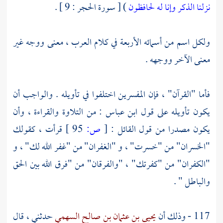
نزلنا الذكر وإنا له لحافظون
) [ سورة الحجر : 9 ] .
ولكل اسم من أسمائه الأربعة في كلام
العرب ،
معنى ووجه غير
معنى الآخر ووجهه .
فأما "القرآن" ، فإن المفسرين اختلفوا في تأويله . والواجب أن
يكون تأويله على قول
ابن عباس :
من التلاوة والقراءة ، وأن
يكون مصدرا من قول القائل :
[
ص:
95 ]
قرأت ، كقولك
"الخسران" من "خسرت" ، و "الغفران" من "غفر الله لك" ، و
"الكفران" من "كفرتك" ، "والفرقان" من "فرق الله بين الحق
والباطل " .
117 - وذلك أن
يحيى بن عثمان بن صالح السهمي
حدثني ، قال