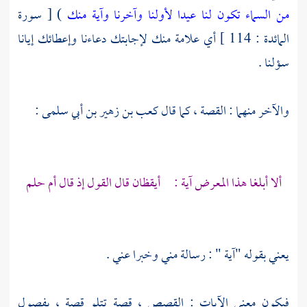
من السماء تكون لنا عيدا لأولنا وآخرنا وآية منك
) [ سورة
المائدة : 114 ] أي علامة منك لإجابتك دعاءنا وإعطائك إيانا
سؤلنا .
والآخر منهما : القصة ، كما قال
كعب بن زهير بن أبي سلمى
:
ألا أبلغا هذا المعرض آية : أيقظان قال القول إذ قال أم حلم
يعني بقوله "آية " : رسالة مني وخبرا عني .
فيكون معنى الآيات : القصص ، قصة تتلو قصة ، بفصول