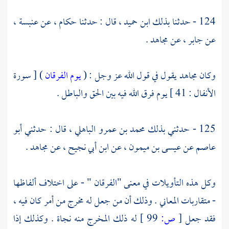
124 - حدثنا بذلك
ابن حميد ،
قال : حدثنا
حكام ،
عن
عنبسة ،
عن
جابر ،
عن مجاهد .
وكان
مجاهد
يقول في قول الله عز وجل : (
يوم الفرقان
) [ سورة
الأنفال : 41 ] يوم فرق الله فيه بين الحق والباطل .
125 - حدثني بذلك
محمد بن عمرو الباهلي ،
قال : حدثني
أبو
عاصم
عن
عيسى بن ميمون ،
عن
ابن أبي نجيح ،
عن
مجاهد
.
وكل هذه التأويلات في معنى "الفرقان " - على اختلاف ألفاظها
- متقاربات المعاني . وذلك أن من جعل له مخرج من أمر كان فيه ،
فقد جعل
[
ص:
99 ]
له ذلك المخرج منه نجاة . وكذلك إذا