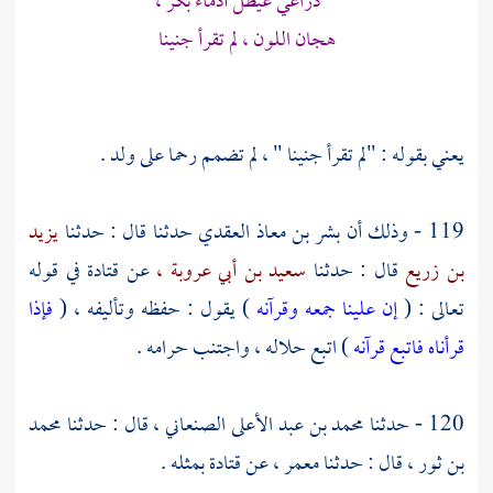
ذراعي عيطل أدماء بكر ،
هجان اللون ، لم تقرأ جنينا
يعني بقوله : "لم تقرأ جنينا " ، لم تضمم رحما على ولد .
119 - وذلك أن
بشر بن معاذ العقدي
حدثنا قال : حدثنا
يزيد
بن زريع
قال : حدثنا
سعيد بن أبي عروبة ،
عن
قتادة
في قوله
تعالى : (
إن علينا جمعه وقرآنه
) يقول : حفظه وتأليفه ، (
فإذا
قرأناه فاتبع قرآنه
) اتبع حلاله ، واجتنب حرامه .
120 - حدثنا
محمد بن عبد الأعلى الصنعاني ،
قال : حدثنا
محمد
بن ثور ،
قال : حدثنا
معمر ،
عن
قتادة
بمثله .