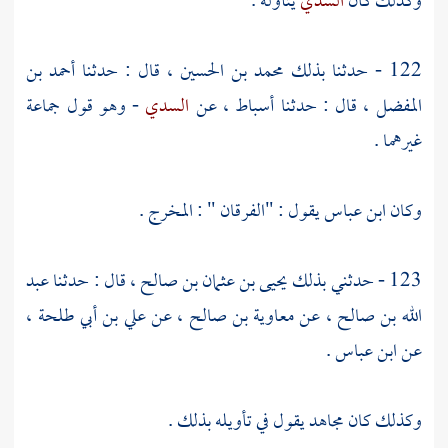
وكذلك كان
السدي
يتأوله .
122 - حدثنا بذلك
محمد بن الحسين ،
قال : حدثنا
أحمد بن
المفضل ،
قال : حدثنا
أسباط ،
عن
السدي
- وهو قول جماعة
غيرهما .
وكان
ابن عباس
يقول : "الفرقان " : المخرج .
123 - حدثني بذلك
يحيى بن عثمان بن صالح ،
قال : حدثنا
عبد
الله بن صالح ،
عن
معاوية بن صالح ،
عن
علي بن أبي طلحة ،
عن
ابن عباس
.
وكذلك كان
مجاهد
يقول في تأويله بذلك .