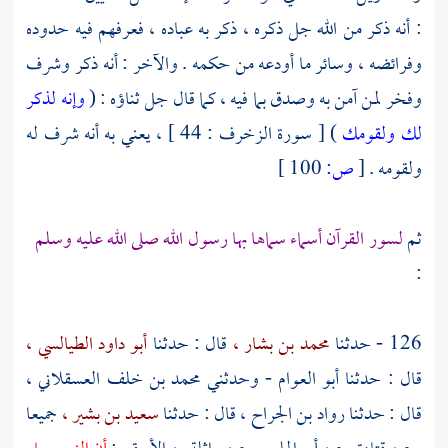
: أنه ذكر من الله جل ذكره ، ذكر به عباده ، فعرفهم فيه حدوده
وفرائضه ، وسائر ما أودعه من حكمه . والآخر : أنه ذكر وشرف
وفخر لمن آمن به وصدق بما فيه ، كما قال جل ثناؤه : (
وإنه لذكر
لك ولقومك
) [ سورة الزخرف : 44 ] ، يعني به أنه شرف له
ولقومه .
[
ص:
100 ]
ثم
لسور القرآن أسماء سماها بها رسول الله صلى الله عليه وسلم
:
126 - حدثنا
محمد بن بشار ،
قال : حدثنا
أبو داود الطيالسي ،
قال : حدثنا
أبو العوام
- وحدثني
محمد بن خلف العسقلاني ،
قال : حدثنا
رواد بن الجراح ،
قال : حدثنا
سعيد بن بشير ،
جميعا