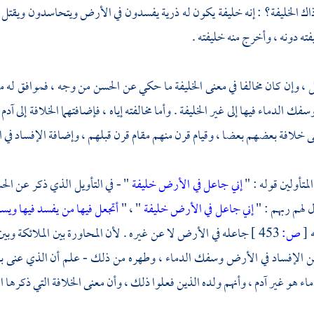
ذاك الخليفة؟ : إنه خليفة يكون له ذرية يفسدون في الأرض ويتحاسدون ويقت
فته دونه ، وأخرج منه خليفته .
ل ، وإن كان مخالفا في معنى الخليفة ما حكي عن
الحسن
من وجه ، فموافق له من
ك الدماء فيها إلى غير الخليفة . وأما مخالفته إياه ، فإضافتهما الخلافة إلى
آدم
ى خلافة بعضهم بعضا ، وقيام قرن منهم مقام قرن قبلهم ، وإضافة الإفساد في 
متأولين قوله : "
إني جاعل في الأرض خليفة
" - في التأويل الذي ذكر عن
الح
ال لهم ربهم : "
إني جاعل في الأرض خليفة
" ، "
أتجعل فيها من يفسد فيها وي
ه
[
ص:
453 ]
جاعله في الأرض لا عن غيره . لأن المحاورة بين الملائكة وبين
ن الإفساد في الأرض وسفك الدماء ، وطهره من ذلك - علم أن الذي عنى به غ
اء هو غير
آدم
، وأنهم ولده الذين فعلوا ذلك ، وأن معنى الخلافة التي ذكرها ال