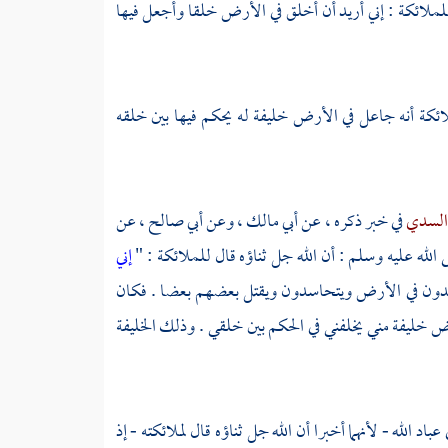
 للملائكة : إني أريد أن أخلق في الأرض خلقا وأجعل فيها
ملائكة أنه جاعل في الأرض خليفة له يحكم فيها بين خلقه
لسدي
في خبر ذكره ، عن
أبي مالك
، وعن
أبي صالح ،
عن
الله عليه وسلم : أن الله جل ثناؤه قال للملائكة : "
إني
 يفسدون في الأرض ويتحاسدون ويقتل بعضهم بعضا . فكان
ض خليفة مني يخلفني في الحكم بين خلقي . وذلك الخليفة
باد الله - لأنهما أخبرا أن الله جل ثناؤه قال لملائكته - إذ