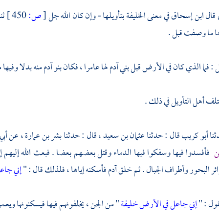
 قال
ابن إسحاق
في معنى الخليفة بتأويلها - وإن كان الله جل
[
ص:
450 ]
ثن
ا ما وصفت قبل .
 : فما الذي كان في الأرض قبل بني آدم لها عامرا ، فكان بنو آدم منه بدلا وفيها 
تلف أهل التأويل في ذلك .
أبو كريب
قال : حدثنا
عثمان بن سعيد
، قال : حدثنا
بشر بن عمارة ،
عن
أبي
ن
فأفسدوا فيها وسفكوا فيها الدماء وقتل بعضهم بعضا . فبعث الله إليهم إ
ئر البحور وأطراف الجبال . ثم خلق آدم فأسكنه إياها ، فلذلك قال : "
إني جاع
قول : "
إني جاعل في الأرض خليفة
" من الجن ، يخلفونهم فيها فيسكنونها ويعمرو