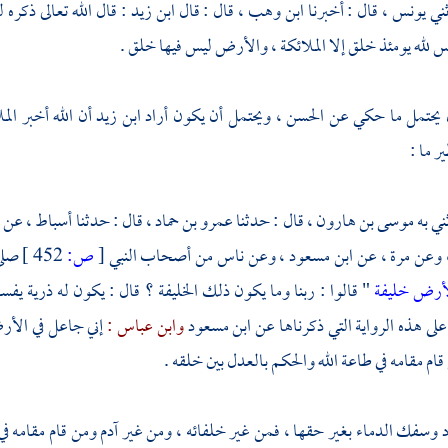
يونس ،
قال : أخبرنا
ابن وهب
، قال : قال
ابن زيد
: قال الله تعالى ذكره
س لله يومئذ خلق إلا الملائكة ، والأرض ليس فيها خلق .
 يحتمل ما حكي عن
الحسن
، ويحتمل أن يكون أراد
ابن زيد
أن الله أخبر ال
ر ما :
موسى بن هارون ،
قال : حدثنا
عمرو بن حماد ،
قال : حدثنا
أسباط
، عن
ا
 وعن
مرة ،
عن
ابن مسعود
، وعن ناس من أصحاب النبي
[
ص:
452 ]
صلى 
لأرض خليفة
" قالوا : ربنا وما يكون ذلك الخليفة ؟ قال : يكون له ذرية
 على هذه الرواية التي ذكرناها عن
ابن مسعود
وابن عباس :
إني جاعل في الأر
ام مقامه في طاعة الله والحكم بالعدل بين خلقه .
د وسفك الدماء بغير حقها ، فمن غير خلفائه ، ومن غير
آدم
ومن قام مقامه في ع