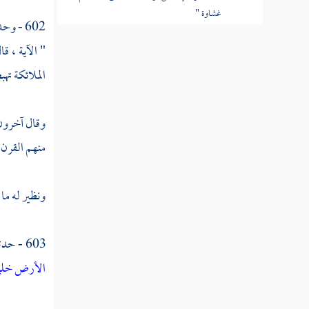
غشاوة "
602 - وحدثني
القول في تأويل قوله تعالى "ولهم عذاب
" الآية ، ق
عظيم "
الملائكة ته
القول في تأويل قوله تعالى "ومن الناس من
يقول آمنا بالله وباليوم الآخر وما هم بمؤمنين
وقال آخرون 
القول في تأويل قوله تعالى "يخادعون الله
منهم القرن
والذين آمنوا "
ونظير له ما 
القول في تأويل قوله تعالى "وما يخدعون إلا
أنفسهم "
603 - حدثني به
القول في تأويل قوله تعالى "وما يشعرون "
الأرض خليفة
القول في تأويل قوله تعالى "في قلوبهم مرض
"