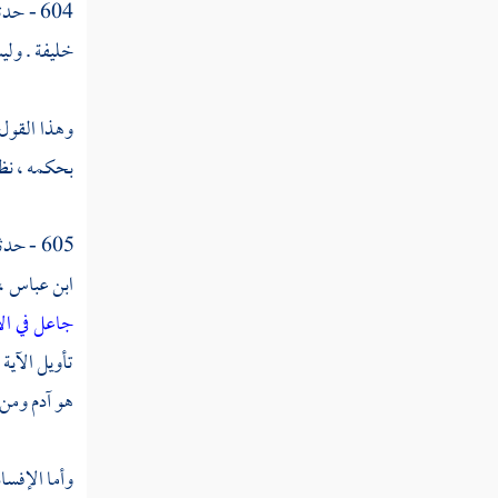
604 - حدثني
القول في تأويل قوله تعالى " فزادهم الله
خليفة . ولي
مرضا "
القول في تأويل قوله تعالى " ولهم عذاب أليم
وهذا القول
"
بحكمه ، نظي
القول في تأويل قوله تعالى " بما كانوا يكذبون
"
605 - حدثني به
القول في تأويل قوله تعالى " وإذا قيل لهم لا
ابن عباس
،
تفسدوا في الأرض "
جاعل في ا
القول في تأويل قوله تعالى " قالوا إنما نحن
تأويل الآية
مصلحون "
هو
آدم
ومن ق
القول في تأويل قوله تعالى " ألا إنهم هم
المفسدون ولكن لا يشعرون "
وأما الإفسا