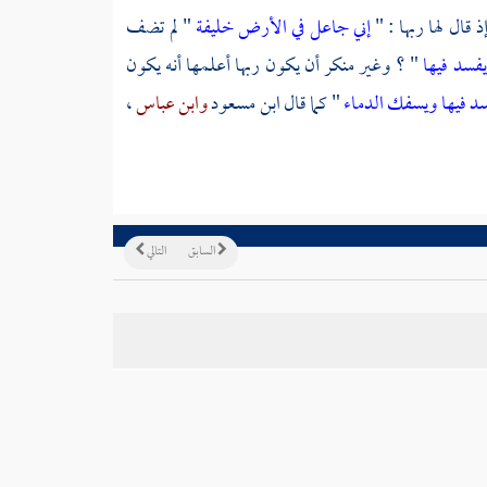
ذ قال لها ربها : "
إني جاعل في الأرض خليفة
" لم تضف
يفسد فيها
" ؟ وغير منكر أن يكون ربها أعلمها أنه يكون
سد فيها ويسفك الدماء
" كما قال
ابن مسعود
وابن عباس
،
السابق
التالي