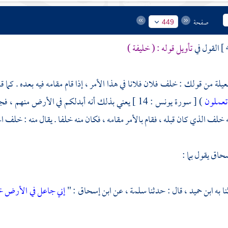
صفحة
449
القول في
تأويل قوله : ( خليفة )
عيلة من قولك : خلف فلان فلانا في هذا الأمر ، إذا قام مقامه فيه بعده . كما 
تعملون
) [ سورة يونس : 14 ] يعني بذلك أنه أبدلكم في الأر
ه خلف الذي كان قبله ، فقام بالأمر مقامه ، فكان منه خلفا . يقال منه : خلف ا
سحاق
يقول بما :
ابن حميد
، قال : حدثنا
سلمة
، عن
ابن إسحاق
: "
إني جاعل في الأرض خ