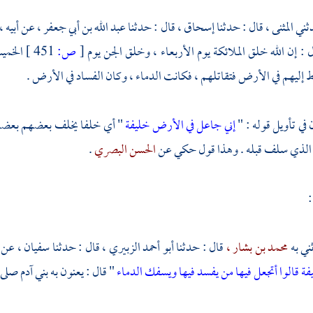
المثنى ،
قال : حدثنا
إسحاق
، قال : حدثنا
عبد الله بن أبي جعفر ،
عن أبيه 
ال : إن الله خلق الملائكة يوم الأربعاء ، وخلق الجن يوم
[
ص:
451 ]
الخمي
بط إليهم في الأرض فتقاتلهم ، فكانت الدماء ، وكان الفساد في الأرض .
في تأويل قوله : "
إني جاعل في الأرض خليفة
" أي خلفا يخلف بعضهم بعضا
 الذي سلف قبله . وهذا قول حكي عن
الحسن البصري
.
:
محمد بن بشار ،
قال : حدثنا
أبو أحمد الزبيري
، قال : حدثنا
سفيان ،
عن
 قالوا أتجعل فيها من يفسد فيها ويسفك الدماء
" قال : يعنون به بني
آدم
صلى ا