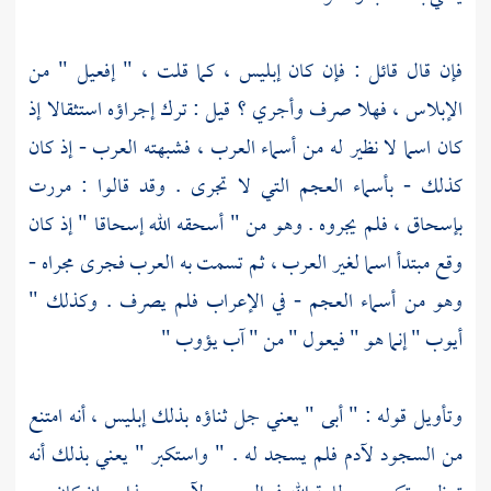
فإن قال قائل : فإن كان إبليس ، كما قلت ، " إفعيل " من
الإبلاس ، فهلا صرف وأجري ؟ قيل : ترك إجراؤه استثقالا إذ
كان اسما لا نظير له من أسماء العرب ، فشبهته العرب - إذ كان
كذلك - بأسماء العجم التي لا تجرى . وقد قالوا : مررت
بإسحاق ، فلم يجروه . وهو من " أسحقه الله إسحاقا " إذ كان
وقع مبتدأ اسما لغير العرب ، ثم تسمت به العرب فجرى مجراه -
وهو من أسماء العجم - في الإعراب فلم يصرف . وكذلك "
أيوب " إنما هو " فيعول " من " آب يؤوب "
وتأويل قوله : " أبى " يعني جل ثناؤه بذلك إبليس ، أنه امتنع
من السجود
لآدم
فلم يسجد له . " واستكبر " يعني بذلك أنه