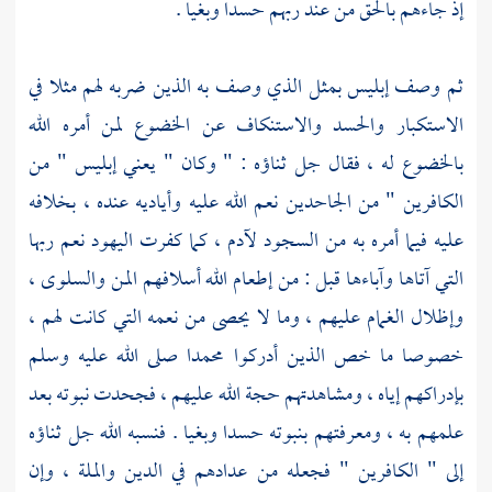
إذ جاءهم بالحق من عند ربهم حسدا وبغيا .
ثم وصف إبليس بمثل الذي وصف به الذين ضربه لهم مثلا في
الاستكبار والحسد والاستنكاف عن الخضوع لمن أمره الله
بالخضوع له ، فقال جل ثناؤه : " وكان " يعني إبليس " من
الكافرين " من الجاحدين نعم الله عليه وأياديه عنده ، بخلافه
عليه فيما أمره به من السجود
لآدم ،
كما كفرت اليهود نعم ربها
التي آتاها وآباءها قبل : من إطعام الله أسلافهم المن والسلوى ،
وإظلال الغمام عليهم ، وما لا يحصى من نعمه التي كانت لهم ،
خصوصا ما خص الذين أدركوا
محمدا
صلى الله عليه وسلم
بإدراكهم إياه ، ومشاهدتهم حجة الله عليهم ، فجحدت نبوته بعد
علمهم به ، ومعرفتهم بنبوته حسدا وبغيا . فنسبه الله جل ثناؤه
إلى " الكافرين " فجعله من عدادهم في الدين والملة ، وإن