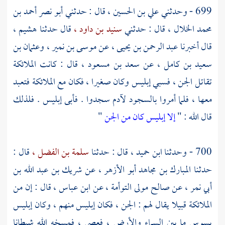
699 - وحدثني
علي بن الحسين ،
قال : حدثني
أبو نصر أحمد بن
محمد الخلال ،
قال : حدثني
سنيد بن داود ،
قال حدثنا
هشيم ،
قال أخبرنا
عبد الرحمن بن يحيى ،
عن
موسى بن نمير ،
وعثمان بن
سعيد بن كامل ،
عن
سعد بن مسعود ،
قال : كانت الملائكة
تقاتل الجن ، فسبي إبليس وكان صغيرا ، فكان مع الملائكة فتعبد
معها ، فلما أمروا بالسجود
لآدم
سجدوا . فأبى إبليس . فلذلك
قال الله : "
إلا إبليس كان من الجن
"
700 - وحدثنا
ابن حميد ،
قال : حدثنا
سلمة بن الفضل ،
قال :
حدثنا
المبارك بن مجاهد أبو الأزهر ،
عن
شريك بن عبد الله بن
أبي نمر ،
عن
صالح مولى التوأمة ،
عن
ابن عباس ،
قال : إن من
الملائكة قبيلا يقال لهم : الجن ، فكان إبليس منهم ، وكان إبليس
يسوس ما بين السماء والأرض ، فعصى ، فمسخه الله شيطانا