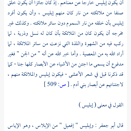
أن يكون إبليس خارجا عن معناهم . إذ كان جائزا أن يكون خلق
صنفا من ملائكته من نار كان منهم إبليس ، وأن يكون أفرد
إبليس بأن خلقه من نار السموم دون سائر ملائكته . وكذلك غير
مخرجه أن يكون كان من الملائكة بأن كان له نسل وذرية ، لما
ركب فيه من الشهوة واللذة التي نزعت من سائر الملائكة ، لما
أراد الله به من المعصية . وأما خبر الله عن أنه " من الجن " فغير
مدفوع أن يسمى ما اجتن من الأشياء عن الأبصار كلها جنا - كما
قد ذكرنا قبل في شعر
الأعشى
- فيكون إبليس والملائكة منهم ،
لاجتنانهم عن أبصار بني آدم .
[
ص:
509 ]
القول في معنى ( إبليس )
قال
أبو جعفر :
وإبليس " إفعيل " من الإبلاس ، وهو الإياس