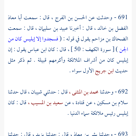
691 - وحدثت عن
الحسن بن الفرج ،
قال : سمعت
أبا معاذ
الفضل بن خالد ،
قال : أخبرنا
عبيد بن سليمان ،
قال : سمعت
الضحاك بن مزاحم
يقول في قوله : (
فسجدوا إلا إبليس كان من
الجن
) [ سورة الكهف : 50 ] ، قال : كان
ابن عباس
يقول : إن
إبليس كان من أشراف الملائكة وأكرمهم قبيلة . ثم ذكر مثل
حديث
ابن جريج
الأول سواء .
692 - وحدثنا
محمد بن المثنى ،
قال : حدثني
شيبان ،
قال حدثنا
سلام بن مسكين ،
عن
قتادة ،
عن
سعيد بن المسيب ،
قال : كان
إبليس رئيس ملائكة سماء الدنيا .
693 - وحدثنا
بشر بن معاذ ،
قال : حدثنا
يزيد ،
قال : حدثنا