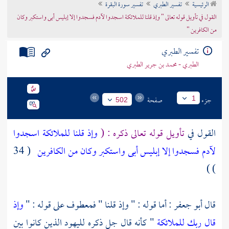
الرئيسية
تفسير الطبري
تفسير سورة البقرة
تراجم الأعلام
القول في تأويل قوله تعالى " وإذ قلنا للملائكة اسجدوا لآدم فسجدوا إلا إبليس أبى واستكبر وكان
من الكافرين "
تفسير الطبري
الطبري - محمد بن جرير الطبري
جزء
صفحة
1
502
القول في
تأويل قوله تعالى ذكره : (
وإذ قلنا للملائكة اسجدوا
لآدم فسجدوا إلا إبليس أبى واستكبر وكان من الكافرين
( 34
) )
قال
أبو جعفر :
أما قوله : " وإذ قلنا " فمعطوف على قوله : "
وإذ
قال ربك للملائكة
" كأنه قال جل ذكره لليهود الذين كانوا بين