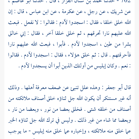
702 - حدثنا
محمد بن سنان القزاز ،
قال : حدثنا
أبو عاصم ،
عن
شريك ،
عن رجل ، عن
عكرمة ،
عن
ابن عباس ،
قال : إن
الله خلق خلقا ، فقال : اسجدوا
لآدم
: فقالوا : لا نفعل . فبعث
الله عليهم نارا تحرقهم ، ثم خلق خلقا آخر ، فقال : إني خالق
بشرا من طين ، اسجدوا
لآدم
. فأبوا ، فبعث الله عليهم نارا
فأحرقتهم . قال : ثم خلق هؤلاء ، فقال : اسجدوا
لآدم
. فقالوا
: نعم . وكان إبليس من أولئك الذين أبوا أن يسجدوا
لآدم
.
قال
أبو جعفر :
وهذه علل تنبئ عن ضعف معرفة أهلها . وذلك
أنه غير مستنكر أن يكون الله جل ثناؤه خلق أصناف ملائكته من
أصناف من خلقه شتى . فخلق بعضا من نور ، وبعضا من نار ،
وبعضا مما شاء من غير ذلك . وليس في ترك الله جل ثناؤه الخبر
عما خلق منه ملائكته ، وإخباره عما خلق منه إبليس - ما يوجب