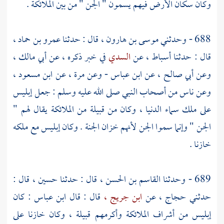
وكان سكان الأرض فيهم يسمون " الجن " من بين الملائكة .
688 - وحدثني
موسى بن هارون ،
قال : حدثنا
عمرو بن حماد ،
قال : حدثنا
أسباط ،
عن
السدي
في خبر ذكره ، عن
أبي مالك ،
وعن
أبي صالح ،
عن
ابن عباس
- وعن
مرة ،
عن
ابن مسعود
،
وعن ناس من أصحاب النبي صلى الله عليه وسلم : جعل إبليس
على ملك سماء الدنيا ، وكان من قبيلة من الملائكة يقال لهم "
الجن " وإنما سموا الجن لأنهم خزان الجنة . وكان إبليس مع ملكه
خازنا .
689 - وحدثنا
القاسم بن الحسن ،
قال : حدثنا
حسين ،
قال :
حدثني
حجاج ،
عن
ابن جريج ،
قال : قال
ابن عباس
: كان
إبليس من أشراف الملائكة وأكرمهم قبيلة ، وكان خازنا على