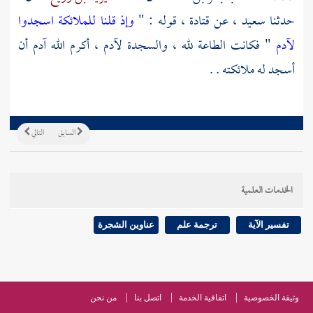
حدثنا
سعيد ،
عن
قتادة ،
قوله : "
وإذ قلنا للملائكة اسجدوا
لآدم
" فكانت الطاعة لله ، والسجدة لآدم ، أكرم الله آدم أن
أسجد له ملائكته . .
السابق
التالي
الخدمات العلمية
تفسير الآية
ترجمة علم
عناوين الشجرة
وثيقة الخصوصية
اتفاقية الخدمة
اتصل بنا
من نحن