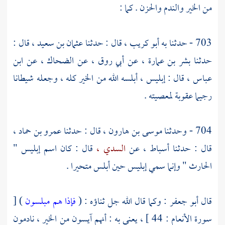
من الخير والندم والحزن . كما :
703 - حدثنا به
أبو كريب ،
قال : حدثنا
عثمان بن سعيد ،
قال :
حدثنا
بشر بن عمارة ،
عن
أبي روق ،
عن
الضحاك ،
عن
ابن
عباس ،
قال : إبليس ، أبلسه الله من الخير كله ، وجعله شيطانا
رجيما عقوبة لمعصيته .
704 - وحدثنا
موسى بن هارون ،
قال : حدثنا
عمرو بن حماد ،
قال : حدثنا
أسباط ،
عن
السدي ،
قال : كان اسم إبليس "
الحارث " وإنما سمي إبليس حين أبلس متحيرا .
قال
أبو جعفر :
وكما قال الله جل ثناؤه : (
فإذا هم مبلسون
) [
سورة الأنعام : 44 ] ، يعني به : أنهم آيسون من الخير ، نادمون