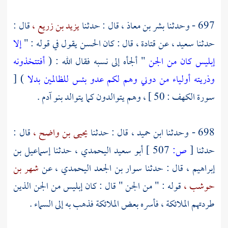
697 - وحدثنا
بشر بن معاذ ،
قال : حدثنا
يزيد بن زريع ،
قال :
حدثنا
سعيد ،
عن
قتادة ،
قال : كان الحسن يقول في قوله : "
إلا
إبليس كان من الجن
" ألجأه إلى نسبه فقال الله : (
أفتتخذونه
وذريته أولياء من دوني وهم لكم عدو بئس للظالمين بدلا
) [
سورة الكهف : 50 ] ، وهم يتوالدون كما يتوالد بنو آدم .
698 - وحدثنا
ابن حميد ،
قال : حدثنا
يحيى بن واضح ،
قال :
حدثنا
[
ص:
507 ]
أبو سعيد اليحمدي ،
حدثنا
إسماعيل بن
إبراهيم ،
قال : حدثنا
سوار بن الجعد اليحمدي ،
عن
شهر بن
حوشب ،
قوله : " من الجن " قال : كان إبليس من الجن الذين
طردتهم الملائكة ، فأسره بعض الملائكة فذهب به إلى السماء .