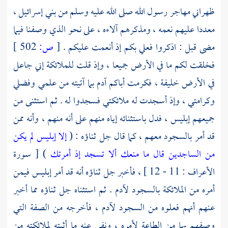
ظهراني مهاجر رسول الله صلى الله عليه وسلم من بني إسرائيل ،
معددا عليهم نعمه ، ومذكرهم آلاءه ، على نحو الذي وصفنا فيما
مضى قبل : اذكروا فعلي بكم إذ أنعمت عليكم .
[
ص:
502 ]
فخلقت لكم ما في الأرض جميعا ، وإذ قلت للملائكة إني جاعل
في الأرض خليفة ، فكرمت أباكم
آدم
بما آتيته من علمي وفضلي
وكرامتي ، وإذ أسجدت له ملائكتي فسجدوا له . ثم استثنى من
جميعهم إبليس ، فدل باستثنائه إياه منهم على أنه منهم ، وأنه ممن
قد أمر بالسجود معهم ، كما قال جل ثناؤه : (
إلا إبليس لم يكن
من الساجدين قال ما منعك ألا تسجد إذ أمرتك
) [ سورة
الأعراف : 11 - 12 ] ، فأخبر جل ثناؤه أنه قد أمر إبليس فيمن
أمره من الملائكة بالسجود لآدم . ثم استثناه جل ثناؤه مما أخبر
عنهم أنهم فعلوه من السجود
لآدم ،
فأخرجه من الصفة التي
وصفهم بها من الطاعة لأمره ، ونفى عنه ما أثبته لملائكته من