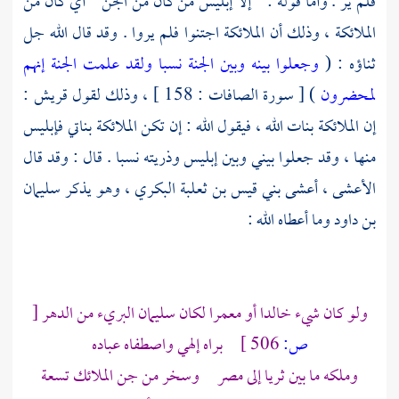
فلم ير . وأما قوله : " إلا إبليس من كان من الجن " أي كان من
الملائكة ، وذلك أن الملائكة اجتنوا فلم يروا . وقد قال الله جل
ثناؤه : (
وجعلوا بينه وبين الجنة نسبا ولقد علمت الجنة إنهم
لمحضرون
) [ سورة الصافات : 158 ] ، وذلك لقول
قريش
:
إن الملائكة بنات الله ، فيقول الله : إن تكن الملائكة بناتي فإبليس
منها ، وقد جعلوا بيني وبين إبليس وذريته نسبا . قال : وقد قال
الأعشى ، أعشى بني قيس بن ثعلبة البكري ،
وهو يذكر
سليمان
بن داود
وما أعطاه الله :
ولو كان شيء خالدا أو معمرا لكان سليمان البريء من الدهر
[
ص:
506 ]
براه إلهي واصطفاه عباده
وملكه ما بين ثريا إلى مصر وسخر من جن الملائك تسعة