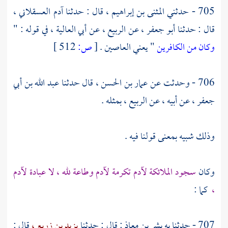
705 - حدثني
المثنى بن إبراهيم ،
قال : حدثنا
آدم العسقلاني ،
قال : حدثنا
أبو جعفر ،
عن
الربيع ،
عن
أبي العالية ،
في قوله : "
وكان من الكافرين
" يعني العاصين .
[
ص:
512 ]
706 - وحدثت عن
عمار بن الحسن ،
قال حدثنا
عبد الله بن أبي
جعفر ،
عن أبيه ، عن
الربيع ،
بمثله .
وذلك شبيه بمعنى قولنا فيه .
وكان
سجود الملائكة
لآدم
تكرمة
لآدم
وطاعة لله ، لا عبادة
لآدم
،
كما :
707 - حدثنا به
بشر بن معاذ
: قال : حدثنا
يزيد بن زريع ،
قال :