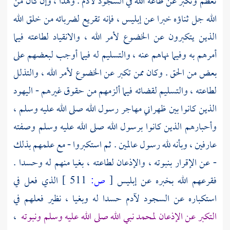
تعظم وتكبر عن طاعة الله في السجود
لآدم
. وهذا ، وإن كان من
الله جل ثناؤه خبرا عن إبليس ، فإنه تقريع لضربائه من خلق الله
الذين يتكبرون عن الخضوع لأمر الله ، والانقياد لطاعته فيما
أمرهم به وفيما نهاهم عنه ، والتسليم له فيما أوجب لبعضهم على
بعض من الحق . وكان ممن تكبر عن الخضوع لأمر الله ، والتذلل
لطاعته ، والتسليم لقضائه فيما ألزمهم من حقوق غيرهم - اليهود
الذين كانوا بين ظهراني مهاجر رسول الله صلى الله عليه وسلم ،
وأحبارهم الذين كانوا برسول الله صلى الله عليه وسلم وصفته
عارفين ، وبأنه لله رسول عالمين . ثم استكبروا - مع علمهم بذلك
- عن الإقرار بنبوته ، والإذعان لطاعته ، بغيا منهم له وحسدا .
فقرعهم الله بخبره عن إبليس
[
ص:
511 ]
الذي فعل في
استكباره عن السجود
لآدم
حسدا له وبغيا ، نظير فعلهم في
التكبر عن الإذعان
لمحمد
نبي الله صلى الله عليه وسلم ونبوته
،