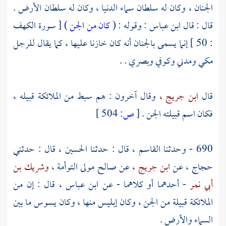
الجنان ، وكان له سلطان سماء الدنيا ، وكان له سلطان الأرض .
قال : قال
ابن عباس
: وقوله : (
كان من الجن
) [ سورة الكهف
: 50 ] إنما يسمى بالجنان أنه كان خازنا عليها ، كما يقال للرجل
مكي ومدني وكوفي وبصري . .
قال
ابن جريج ،
وقال آخرون : هم سبط من الملائكة قبيله ،
فكان اسم قبيلته الجن .
[
ص:
504 ]
690 - وحدثنا
القاسم ،
قال : حدثنا
الحسين ،
قال : حدثني
حجاج ،
عن
ابن جريج ،
عن
صالح مولى التوأمة ،
وشريك بن
أبي نمر
- أحدهما أو كلاهما - عن
ابن عباس ،
قال : إن من
الملائكة قبيلة من الجن ، وكان إبليس منها ، وكان يسوس ما بين
السماء والأرض .