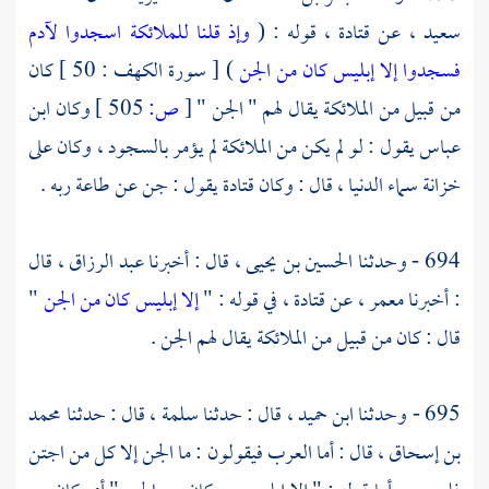
سعيد ،
عن
قتادة ،
قوله : (
وإذ قلنا للملائكة اسجدوا لآدم
فسجدوا إلا إبليس كان من الجن
) [ سورة الكهف : 50 ] كان
من قبيل من الملائكة يقال لهم " الجن "
[
ص:
505 ]
وكان
ابن
عباس
يقول : لو لم يكن من الملائكة لم يؤمر بالسجود ، وكان على
خزانة سماء الدنيا ، قال : وكان قتادة يقول : جن عن طاعة ربه .
694 - وحدثنا
الحسين بن يحيى ،
قال : أخبرنا
عبد الرزاق ،
قال
: أخبرنا
معمر ،
عن
قتادة ،
في قوله : "
إلا إبليس كان من الجن
"
قال : كان من قبيل من الملائكة يقال لهم الجن .
695 - وحدثنا
ابن حميد ،
قال : حدثنا
سلمة ،
قال : حدثنا محمد
بن إسحاق ، قال : أما العرب فيقولون : ما الجن إلا كل من اجتن