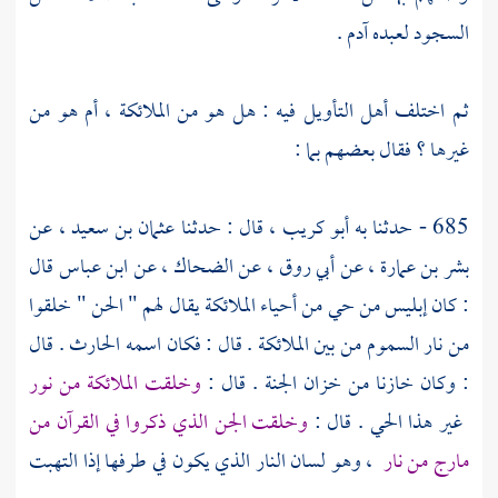
السجود لعبده
آدم
.
ثم اختلف أهل التأويل فيه : هل هو من الملائكة ، أم هو من
غيرها ؟ فقال بعضهم بما :
685 - حدثنا به
أبو كريب ،
قال : حدثنا
عثمان بن سعيد ،
عن
بشر بن عمارة ،
عن
أبي روق ،
عن
الضحاك ،
عن
ابن عباس
قال
: كان إبليس من حي من أحياء الملائكة يقال لهم " الحن " خلقوا
من نار السموم من بين الملائكة . قال : فكان اسمه الحارث . قال
: وكان خازنا من خزان الجنة . قال :
وخلقت الملائكة من نور
غير هذا الحي . قال :
وخلقت الجن الذي ذكروا في القرآن من
مارج من نار
، وهو لسان النار الذي يكون في طرفها إذا التهبت