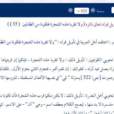
صفحة
522
يل قوله تعالى ذكره (
ولا تقربا هذه الشجرة فتكونا من الظالمين
( 35 ) )
ر :
اختلف أهل العربية في تأويل قوله : "
ولا تقربا هذه الشجرة فتكونا من الظا
ويي الكوفيين : تأويل ذلك : ولا تقربا هذه الشجرة ، فإنكما إن قربتماها ك
ء يعمل فيه أوله ، كقولك : إن تقم أقم ، فتجزم الثاني بجزم الأول . فكذ
 وصيرت
[
ص:
522 ]
بمنزلة " كي " في نصبها الأفعال المستقبلة ، للزومها الا
نحويي
أهل البصرة
: تأويل ذلك : لا يكن منكما قرب هذه الشجرة فأن تكونا من 
 مضمرة لا بد منها ، ليصح الكلام بعطف اسم - وهي " أن " - على الاسم . كما
ما كان ليفعل " : ما كان لأن يفعل .