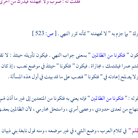
فقلت له : صوب ولا تجهدنه فيذرك من أخرى ا
 " بما جزم به " لا تجهدنه " كأنه كرر النهي .
[
ص:
523 ]
يكون "
فتكونا من الظالمين
" بمعنى جواب النهي . فيكون تأويله حينئذ : لا تقربا
شتم عمرا فيشتمك ، مجازاة . فيكون " فتكونا " حينئذ في موضع نصب ، إذ كان 
ولا يصلح إعادته في " فتكونا " فنصب على ما قد بينت في أول هذه المسألة .
وله : "
فتكونا من الظالمين
" فإنه يعني به فتكونا من المتعدين إلى غير ما أذن لهم
 منهاج من تعدى حدودي ، وعصى أمري ، واستحل محارمي ، لأن الظالمين بعضهم أ
لم "
في كلام العرب ، وضع الشيء في غير موضعه ، ومنه قول
نابغة بني ذبيان
: