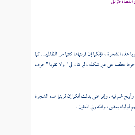
لقطاة فتزلق
 هذه الشجرة ، فإنكما إن قربتماها كنتما من الظالمين . كما
حرفا عطف على غير شكله ، لما كان في " ولا تقربا " حرف
 وأبيح لهم فيه ، وإنما عنى بذلك أنكما إن قربتما هذه الشجرة
ولياء بعض ، والله ولي المتقين .