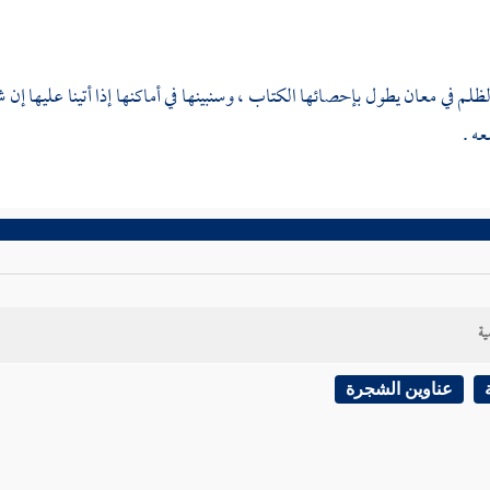
لظلم في معان يطول بإحصائها الكتاب ، وسنبينها في أماكنها إذا أتينا عليها إ
ه .
ية
عناوين الشجرة