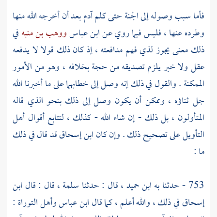
فأما سبب وصوله إلى الجنة حتى كلم
آدم
بعد أن أخرجه الله منها
وطرده عنها ، فليس فيما روي عن
ابن عباس
ووهب بن منبه
في
ذلك معنى يجوز لذي فهم مدافعته ، إذ كان ذلك قولا لا يدفعه
عقل ولا خبر يلزم تصديقه من حجة بخلافه ، وهو من الأمور
الممكنة . والقول في ذلك إنه وصل إلى خطابهما على ما أخبرنا الله
جل ثناؤه ، وممكن أن يكون وصل إلى ذلك بنحو الذي قاله
المتأولون ، بل ذلك - إن شاء الله - كذلك ، لتتابع أقوال أهل
التأويل على تصحيح ذلك . وإن كان
ابن إسحاق
قد قال في ذلك
ما :
753 - حدثنا به
ابن حميد ،
قال : حدثنا
سلمة ،
قال : قال
ابن
إسحاق
في ذلك ، والله أعلم ، كما قال
ابن عباس
وأهل التوراة :