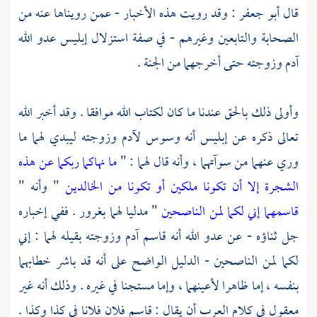
قال
أبو جعفر :
وقد رويت هذه الأخبار - عمن رويناها عنه من
الصحابة والتابعين وغيرهم - في صفة استزلال إبليس عدو الله
آدم
وزوجته حتى أخرجهما من الجنة .
وأولى ذلك بالحق عندنا ما كان لكتاب الله موافقا . وقد أخبر الله
تعالى ذكره عن إبليس أنه وسوس
لآدم
وزوجته ليبدي لهما ما
وري عنهما من سوآتهما ، وأنه قال لهما : "
ما نهاكما ربكما عن هذه
الشجرة إلا أن تكونا ملكين أو تكونا من الخالدين
" وأنه "
قاسمهما إني لكما لمن الناصحين
" مدليا لهما بغرور . ففي إخباره
جل ثناؤه - عن عدو الله أنه قاسم
آدم
وزوجته بقيله لهما : إني
لكما لمن الناصحين - الدليل الواضح على أنه قد باشر خطابهما
بنفسه ، إما ظاهرا لأعينهما ، وإما مستجنا في غيره . وذلك أنه غير
معقول في كلام العرب أن يقال : قاسم فلان فلانا في كذا وكذا .