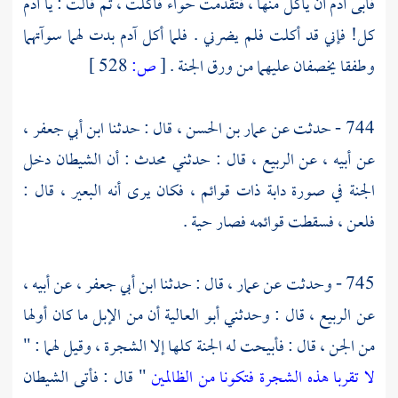
فأبى
آدم
أن يأكل منها ، فتقدمت
حواء
فأكلت ، ثم قالت : يا
آدم
كل! فإني قد أكلت فلم يضرني . فلما أكل
آدم
بدت لهما سوآتهما
وطفقا يخصفان عليهما من ورق الجنة .
[
ص:
528 ]
744 - حدثت عن
عمار بن الحسن ،
قال : حدثنا
ابن أبي جعفر ،
عن أبيه ، عن
الربيع ،
قال : حدثني محدث : أن الشيطان دخل
الجنة في صورة دابة ذات قوائم ، فكان يرى أنه البعير ، قال :
فلعن ، فسقطت قوائمه فصار حية .
745 - وحدثت عن
عمار ،
قال : حدثنا
ابن أبي جعفر ،
عن أبيه ،
عن
الربيع ،
قال : وحدثني
أبو العالية
أن من الإبل ما كان أولها
من الجن ، قال : فأبيحت له الجنة كلها إلا الشجرة ، وقيل لهما : "
لا تقربا هذه الشجرة فتكونا من الظالمين
" قال : فأتى الشيطان