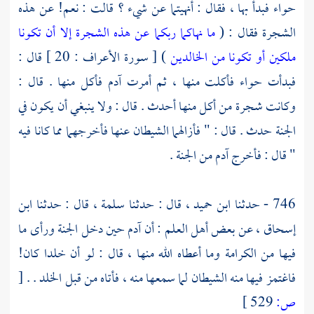
حواء
فبدأ بها ، فقال : أنهيتما عن شيء ؟ قالت : نعم! عن هذه
الشجرة فقال : (
ما نهاكما ربكما عن هذه الشجرة إلا أن تكونا
ملكين أو تكونا من الخالدين
) [ سورة الأعراف : 20 ] قال :
فبدأت
حواء
فأكلت منها ، ثم أمرت
آدم
فأكل منها . قال :
وكانت شجرة من أكل منها أحدث . قال : ولا ينبغي أن يكون في
الجنة حدث . قال : " فأزالهما الشيطان عنها فأخرجهما مما كانا فيه
" قال : فأخرج آدم من الجنة .
746 - حدثنا
ابن حميد ،
قال : حدثنا
سلمة ،
قال : حدثنا
ابن
إسحاق ،
عن بعض أهل العلم : أن
آدم
حين دخل الجنة ورأى ما
فيها من الكرامة وما أعطاه الله منها ، قال : لو أن خلدا كان!
فاغتمز فيها منه الشيطان لما سمعها منه ، فأتاه من قبل الخلد . .
[
ص:
529 ]