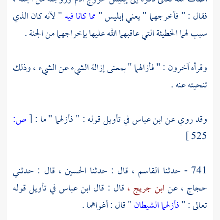
فقال : " فأخرجهما " يعني إبليس "
مما كانا فيه
" لأنه كان الذي
سبب لهما الخطيئة التي عاقبهما الله عليها بإخراجهما من الجنة .
وقرأه آخرون : " فأزالهما " بمعنى إزالة الشيء عن الشيء ، وذلك
تنحيته عنه .
وقد روي عن
ابن عباس
في تأويل قوله : " فأزلهما " ما :
[
ص:
525 ]
741 - حدثنا
القاسم ،
قال : حدثنا
الحسين ،
قال : حدثني
حجاج ،
عن
ابن جريج ،
قال : قال
ابن عباس
في تأويل قوله
تعالى : "
فأزلهما الشيطان
" قال : أغواهما .