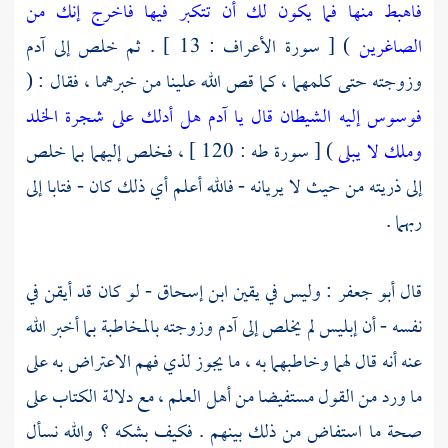
فاهبط منها فما يكون لك أن تتكبر فيها فاخرج إنك من
الصاغرين
) [ سورة الأعراف : 13 ] . ثم خلص إلى
آدم
وزوجته حتى كلمهما ، كما قص الله علينا من خبرهما ، فقال : (
فوسوس إليه الشيطان قال يا آدم هل أدلك على شجرة الخلد
وملك لا يبلى
) [ سورة طه : 120 ] ، فخلص إليهما بما خلص
إلى ذريته من حيث لا يريانه - فالله أعلم أي ذلك كان - فتابا إلى
ربهما .
قال
أبو جعفر :
وليس في يقين
ابن إسحاق
- لو كان قد أيقن في
نفسه - أن إبليس لم يخلص إلى
آدم
وزوجته بالمخاطبة بما أخبر الله
عنه أنه قال لهما وخاطبهما به ، ما يجوز لذي فهم الاعتراض به على
ما ورد من القول مستفيضا من أهل العلم ، مع دلالة الكتاب على
صحة ما استفاض من ذلك بينهم . فكيف بشكه ؟ والله نسأل