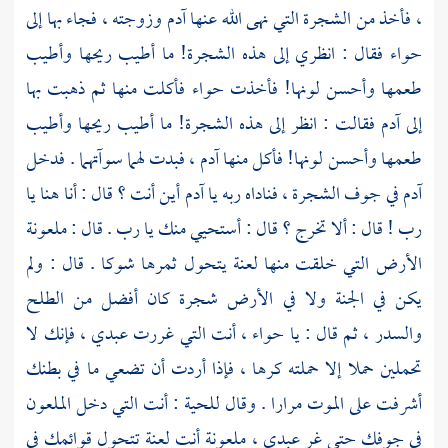
، فأخذ من الشجرة التي نهى الله عنها
آدم
وزوجته ، فجاء بها إلى
حواء
فقال : انظري إلى هذه الشجرة! ما أطيب ريحها وأطيب
طعمها وأحسن لونها! فأخذت
حواء
فأكلت منها ثم ذهبت بها
إلى
آدم
فقالت : انظر إلى هذه الشجرة! ما أطيب ريحها وأطيب
طعمها وأحسن لونها! فأكل منها
آدم
، فبدت لهما سوآتهما . فدخل
آدم
في جوف الشجرة ، فناداه ربه يا
آدم
أين أنت ؟ قال : أنا هنا يا
رب ! قال : ألا تخرج ؟ قال : أستحيي منك يا رب . قال : ملعونة
الأرض التي خلقت منها لعنة يتحول ثمرها شوكا . قال : ولم
يكن في الجنة ولا في الأرض شجرة كان أفضل من الطلح
والسدر ، ثم قال : يا
حواء ،
أنت التي غررت عبدي ، فإنك لا
تحملين حملا إلا حملته كرها ، فإذا أردت أن تضعي ما في بطنك
أشرفت على الموت مرارا . وقال للحية : أنت التي دخل الملعون
في جوفك حتى غر عبدي ، ملعونة أنت لعنة تتحول قوائمك في