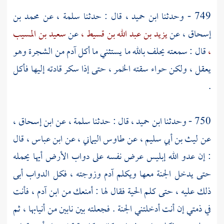
749 - وحدثنا
ابن حميد ،
قال : حدثنا
سلمة ،
عن
محمد بن
إسحاق ،
عن
يزيد بن عبد الله بن قسيط ،
عن
سعيد بن المسيب
،
قال : سمعته يحلف بالله ما يستثني ما أكل
آدم
من الشجرة وهو
يعقل ، ولكن
حواء
سقته الخمر ، حتى إذا سكر قادته إليها فأكل
.
750 - وحدثنا
ابن حميد ،
قال : حدثنا
سلمة ،
عن
ابن إسحاق ،
عن
ليث بن أبي سليم ،
عن
طاوس اليماني ،
عن
ابن عباس ،
قال
: إن عدو الله إبليس عرض نفسه على دواب الأرض أيها يحمله
حتى يدخل الجنة معها ويكلم
آدم
وزوجته ، فكل الدواب أبى
ذلك عليه ، حتى كلم الحية فقال لها : أمنعك من ابن آدم ، فأنت
في ذمتي إن أنت أدخلتني الجنة . فجعلته بين نابين من أنيابها ، ثم