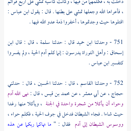
دخلت به ، فكلمهما من فيها ، وكانت كاسية تمشي على أربع قوائم
، فأعراها الله وجعلها تمشي على بطنها . قال : يقول ابن عباس :
اقتلوها حيث وجدتموها ، أخفروا ذمة عدو الله فيها .
751 - وحدثنا
ابن حميد
قال : حدثنا
سلمة ،
قال : قال
ابن
إسحاق
: وأهل التوراة يدرسون : إنما كلم
آدم
الحية ، ولم يفسروا
كتفسير
ابن عباس
.
752 - وحدثنا
القاسم ،
قال : حدثنا
الحسين ،
قال : حدثني
حجاج ،
عن
أبي معشر ،
عن
محمد بن قيس ،
قال :
نهى الله
آدم
وحواء
أن يأكلا من شجرة واحدة في الجنة
، ويأكلا منها رغدا
حيث شاءا . فجاء الشيطان فدخل في جوف الحية ، فكلم
حواء
،
ووسوس الشيطان إلى
آدم
فقال : "
ما نهاكما ربكما عن هذه