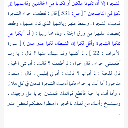
الشجرة إلا أن تكونا ملكين أو تكونا من الخالدين وقاسمهما إني
لكما لمن الناصحين
"
[
ص:
531 ]
قال : فقطعت
حواء
الشجرة
فدميت الشجرة . وسقط عنهما رياشهما الذي كان عليهما ، وطفقا
يخصفان عليهما من ورق الجنة ، وناداهما ربهما : (
ألم أنهكما عن
تلكما الشجرة وأقل لكما إن الشيطان لكما عدو مبين
) [ سورة
الأعراف : 22 ] . لم أكلتها وقد نهيتك عنها ؟ قال : يا رب
أطعمتني
حواء
. قال
لحواء
: لم أطعمته ؟ قالت : أمرتني الحية .
قال للحية : لم أمرتها ؟ قالت : أمرني إبليس . قال : ملعون
مدحور! أما أنت يا
حواء
فكما أدميت الشجرة تدمين في كل هلال
، وأما أنت يا حية فأقطع قوائمك فتمشين جريا على وجهك ،
وسيشدخ رأسك من لقيك بالحجر ، اهبطوا بعضكم لبعض عدو
.