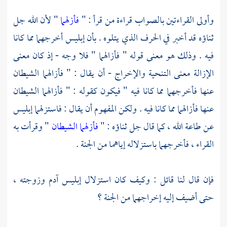
وأولى القراءتين بالصواب قراءة من قرأ : "
فأزلهما
" لأن الله جل
ثناؤه قد أخبر في الحرف الذي يتلوه . بأن إبليس أخرجهما مما كانا
فيه . وذلك هو معنى قوله " فأزالهما " فلا وجه - إذ كان معنى
الإزالة معنى التنحية والإخراج - أن يقال : " فأزالهما الشيطان
عنها فأخرجهما مما كانا فيه " فيكون كقوله : " فأزالهما الشيطان
عنها فأزالهما مما كانا فيه . ولكن المفهوم أن يقال : فاستزلهما إبليس
عن طاعة الله ، كما قال جل ثناؤه : "
فأزلهما الشيطان
" وقرأت به
القراء ، فأخرجهما باستزلاله إياهما من الجنة .
فإن قال لنا قائل : وكيف كان استزلال إبليس
آدم
وزوجته ،
حتى أضيف إليه إخراجهما من الجنة ؟