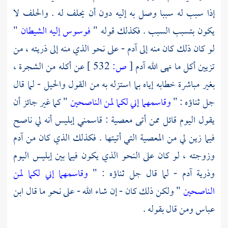
إذا سبب له سببا وصل به إليه دون أن يحلف له . والحلف لا
يكون بتسبب السبب . فكذلك قوله "
فوسوس إليه الشيطان
"
لو كان ذلك كان منه إلى
آدم
- على نحو الذي منه إلى ذريته ، من
تزيين أكل ما نهى الله
آدم
[
ص:
532 ]
عن أكله من الشجرة ،
بغير مباشرة خطابه إياه بما استزله به من القول والحيل - لما قال
جل ثناؤه : "
وقاسمهما إني لكما لمن الناصحين
" كما غير جائز أن
يقول اليوم قائل ممن أتى معصية : قاسمني إبليس أنه لي ناصح
فيما زين لي من المعصية التي أتيتها . فكذلك الذي كان من
آدم
وزوجته ، لو كان على النحو الذي يكون فيما بين إبليس اليوم
وذرية آدم - لما قال جل ثناؤه : "
وقاسمهما إني لكما لمن
الناصحين
" ولكن ذلك كان - إن شاء الله - على نحو ما قال
ابن
عباس
ومن قال بقوله .