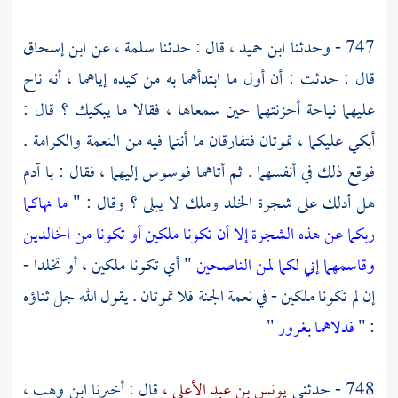
747 - وحدثنا
ابن حميد ،
قال : حدثنا
سلمة ،
عن
ابن إسحاق
قال : حدثت : أن أول ما ابتدأهما به من كيده إياهما ، أنه ناح
عليهما نياحة أحزنتهما حين سمعاها ، فقالا ما يبكيك ؟ قال :
أبكي عليكما ، تموتان فتفارقان ما أنتما فيه من النعمة والكرامة .
فوقع ذلك في أنفسهما . ثم أتاهما فوسوس إليهما ، فقال : يا
آدم
هل أدلك على شجرة الخلد وملك لا يبلى ؟ وقال : "
ما نهاكما
ربكما عن هذه الشجرة إلا أن تكونا ملكين أو تكونا من الخالدين
وقاسمهما إني لكما لمن الناصحين
" أي تكونا ملكين ، أو تخلدا -
إن لم تكونا ملكين - في نعمة الجنة فلا تموتان . يقول الله جل ثناؤه
: "
فدلاهما بغرور
"
748 - حدثني
يونس بن عبد الأعلى ،
قال : أخبرنا
ابن وهب ،