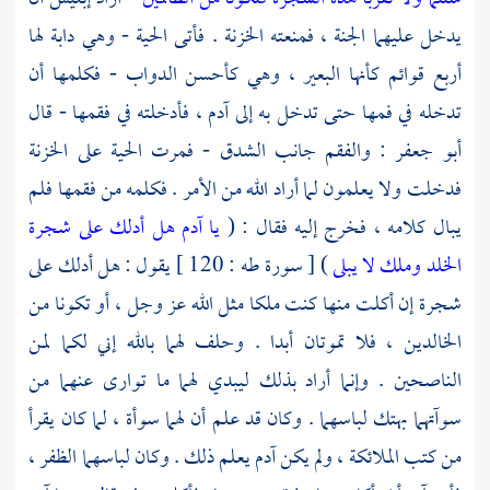
يدخل عليهما الجنة ، فمنعته الخزنة . فأتى الحية - وهي دابة لها
أربع قوائم كأنها البعير ، وهي كأحسن الدواب - فكلمها أن
تدخله في فمها حتى تدخل به إلى آدم ، فأدخلته في فقمها - قال
أبو جعفر :
والفقم جانب الشدق - فمرت الحية على الخزنة
فدخلت ولا يعلمون لما أراد الله من الأمر . فكلمه من فقمها فلم
يبال كلامه ، فخرج إليه فقال : (
يا آدم هل أدلك على شجرة
الخلد وملك لا يبلى
) [ سورة طه : 120 ] يقول : هل أدلك على
شجرة إن أكلت منها كنت ملكا مثل الله عز وجل ، أو تكونا من
الخالدين ، فلا تموتان أبدا . وحلف لهما بالله إني لكما لمن
الناصحين . وإنما أراد بذلك ليبدي لهما ما توارى عنهما من
سوآتهما بهتك لباسهما . وكان قد علم أن لهما سوأة ، لما كان يقرأ
من كتب الملائكة ، ولم يكن
آدم
يعلم ذلك . وكان لباسهما الظفر ،