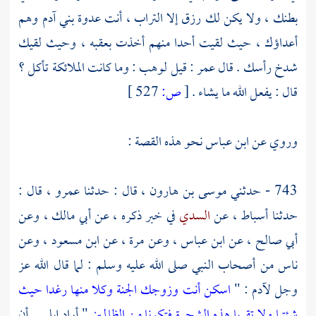
بطنك ، ولا يكن لك رزق إلا التراب ، أنت عدوة بني آدم وهم
أعداؤك ، حيث لقيت أحدا منهم أخذت بعقبه ، وحيث لقيك
شدخ رأسك . قال عمر : قيل
لوهب
: وما كانت الملائكة تأكل ؟
قال : يفعل الله ما يشاء .
[
ص:
527 ]
وروي عن
ابن عباس
نحو هذه القصة :
743 - حدثني
موسى بن هارون ،
قال : حدثنا
عمرو ،
قال :
حدثنا
أسباط ،
عن
السدي
في خبر ذكره ، عن
أبي مالك ،
وعن
أبي صالح ،
عن
ابن عباس
، وعن
مرة ،
عن
ابن مسعود ،
وعن
ناس من أصحاب النبي صلى الله عليه وسلم : لما قال الله عز
وجل
لآدم
: "
اسكن أنت وزوجك الجنة وكلا منها رغدا حيث
شئتما ولا تقربا هذه الشجرة فتكونا من الظالمين
" أراد إبليس أن