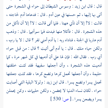
قال : قال
ابن زيد
: وسوس الشيطان إلى
حواء
في الشجرة حتى
أتى بها إليها ، ثم حسنها في عين
آدم
. قال : فدعاها
آدم
لحاجته ،
قالت : لا! إلا أن تأتي ههنا . فلما أتى قالت : لا! إلا أن تأكل من
هذه الشجرة . قال : فأكلا منها فبدت لهما سوآتهما . قال : وذهب
آدم
هاربا في الجنة ، فناداه ربه : يا
آدم
أمني تفر ؟ قال : لا يا رب ،
ولكن حياء منك . قال : يا
آدم
أنى أتيت ؟ قال : من قبل
حواء
أي رب . فقال الله : فإن لها علي أن أدميها في كل شهر
مرة ،
كما
أدميت هذه الشجرة ، وأن أجعلها سفيهة فقد كنت خلقتها
حليمة ، وأن أجعلها تحمل كرها وتضع كرها ، فقد كنت جعلتها
تحمل يسرا وتضع يسرا . قال ابن زيد : ولولا البلية التي أصابت
حواء
. لكان نساء الدنيا لا يحضن ، ولكن حليمات ، وكن يحملن
يسرا ويضعن يسرا .
[
ص:
530 ]