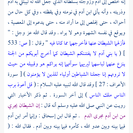
إنه خلص إلى
آدم
وزوجته بسلطانه الذي جعل الله له ليبتلي به
آدم
وذريته ، وأنه يأتي ابن آدم في نومته وفي يقظته ، وفي كل حال من
أحواله ، حتى يخلص إلى ما أراد منه ، حتى يدعوه إلى المعصية ،
ويوقع في نفسه الشهوة وهو لا يراه . وقد قال الله عز وجل : "
فأزلهما الشيطان عنها فأخرجهما مما كانا فيه
" وقال :
[
ص:
533
]
(
يا بني آدم لا يفتننكم الشيطان كما أخرج أبويكم من الجنة
ينزع عنهما لباسهما ليريهما سوآتهما إنه يراكم هو وقبيله من حيث
لا ترونهم إنا جعلنا الشياطين أولياء للذين لا يؤمنون
) [ سورة
الأعراف : 27 ] وقد قال الله لنبيه عليه السلام : (
قل أعوذ برب
الناس ملك الناس
) إلى آخر السورة . ثم ذكر الأخبار التي
رويت عن النبي صلى الله عليه وسلم أنه قال :
إن الشيطان يجري
من ابن آدم مجرى الدم
. ثم قال ابن إسحاق : وإنما أمر ابن آدم
فيما بينه وبين عدو الله ، كأمره فيما بينه وبين
آدم
. فقال الله : (