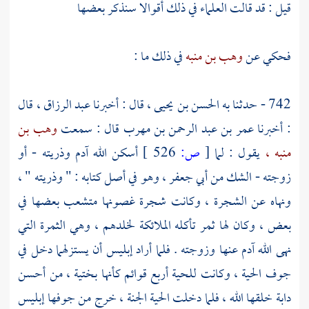
قيل : قد قالت العلماء في ذلك أقوالا سنذكر بعضها
فحكي عن
وهب بن منبه
في ذلك ما :
742 - حدثنا به
الحسن بن يحيى ،
قال : أخبرنا
عبد الرزاق ،
قال
: أخبرنا
عمر بن عبد الرحمن بن مهرب
قال : سمعت
وهب بن
منبه ،
يقول : لما
[
ص:
526 ]
أسكن الله
آدم
وذريته - أو
زوجته - الشك من
أبي جعفر
، وهو في أصل كتابه : " وذريته " ،
ونهاه عن الشجرة ، وكانت شجرة غصونها متشعب بعضها في
بعض ، وكان لها ثمر تأكله الملائكة لخلدهم ، وهي الثمرة التي
نهى الله
آدم
عنها وزوجته . فلما أراد إبليس أن يستزلهما دخل في
جوف الحية ، وكانت للحية أربع قوائم كأنها بختية ، من أحسن
دابة خلقها الله ، فلما دخلت الحية الجنة ، خرج من جوفها إبليس