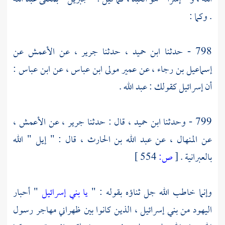
. وكما :
798 - حدثنا
ابن حميد ،
حدثنا
جرير ،
عن
الأعمش
عن
إسماعيل بن رجاء ،
عن
عمير مولى ابن عباس ،
عن
ابن عباس
:
أن إسرائيل كقولك : عبد الله .
799 - وحدثنا
ابن حميد ،
قال : حدثنا
جرير ،
عن
الأعمش ،
عن
المنهال ،
عن
عبد الله بن الحارث ،
قال : " إيل " الله
بالعبرانية .
[
ص:
554 ]
وإنما خاطب الله جل ثناؤه بقوله : "
يا بني إسرائيل
" أحبار
اليهود من بني إسرائيل ، الذين كانوا بين ظهراني مهاجر رسول