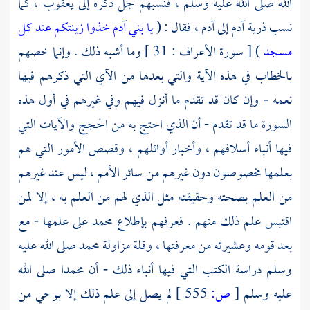
الله صلى الله عليه وسلم ، فنسبهم جل ذكره إلى
يعقوب ،
كما
نسب ذرية
آدم
إلى
آدم ،
فقال : (
يا بني آدم خذوا زينتكم عند كل
مسجد
) [ سورة الأعراف : 31 ] وما أشبه ذلك . وإنما خصهم
بالخطاب في هذه الآية والتي بعدها من الآي التي ذكرهم فيها
نعمه - وإن كان قد تقدم ما أنزل فيهم وفي غيرهم في أول هذه
السورة ما قد تقدم - أن الذي احتج به من الحجج والآيات التي
فيها أنباء أسلافهم ، وأخبار أوائلهم ، وقصص الأمور التي هم
بعلمها مخصوصون دون غيرهم من سائر الأمم ، ليس عند غيرهم
من العلم بصحته وحقيقته مثل الذي لهم من العلم به ، إلا لمن
اقتبس علم ذلك منهم . فعرفهم بإطلاع محمد على علمها - مع
بعد قومه وعشيرته من معرفتها ، وقلة مزاولة
محمد
صلى الله عليه
وسلم دراسة الكتب التي فيها أنباء ذلك - أن
محمدا
صلى الله
عليه وسلم
[
ص:
555 ]
لم يصل إلى علم ذلك إلا بوحي من