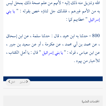
الله وتنزيل منه ذلك إليه - لأنهم من علم صحة ذلك بمحل ليس
به من الأمم غيرهم ، فلذلك جل ثناؤه خص بقوله : "
يا بني
إسرائيل
" خطابهم كما :
800 - حدثنا به
ابن حميد ،
قال : حدثنا
سلمة ،
عن
ابن إسحاق
،
عن
محمد بن أبي محمد ،
عن
عكرمة ،
أو عن
سعيد بن جبير ،
عن
ابن عباس ،
قوله : "
يا بني إسرائيل
" قال : يا أهل الكتاب ،
للأحبار من يهود .
السابق
التالي
الخدمات العلمية