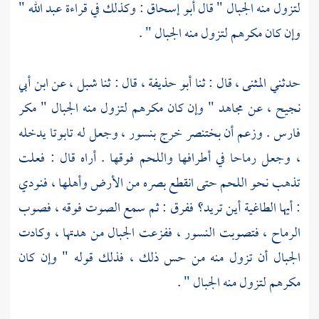
لتزول منه الجبال " قال
أبو إسحاق
: وكذلك في قراءة عبد الله "
وإن كان مكرهم لتزول منه الجبال " .
حدثني
المثنى
، قال : ثنا
أبو حذيفة
، قال : ثنا
شبل
، عن
ابن أبي
نجيح
، عن
مجاهد
" وإن كان مكرهم لتزول منه الجبال " مكر
فارس
. وزعم أن
بختنصر
خرج بنسور ، وجعل له تابوتا يدخله
، وجعل رماحا في أطرافها واللحم فوقها . أراه قال : فعلت
تذهب نحو اللحم حتى انقطع بصره من الأرض وأهلها ، فنودي
: أيها الطاغية أين تريد؟ ففرق : ثم سمع الصوت فوقه ، فصوب
الرماح ، فتصوبت النسور ، ففزعت الجبال من هدتها ، وكادت
الجبال أن تزول منه من حس ذلك ، فذلك قوله " وإن كان
مكرهم لتزول منه الجبال " .