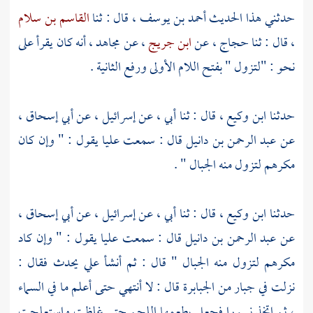
حدثني هذا الحديث
أحمد بن يوسف
، قال : ثنا
القاسم بن سلام
، قال : ثنا
حجاج
، عن
ابن جريج
، عن
مجاهد
، أنه كان يقرأ على
نحو : "لتزول " بفتح اللام الأولى ورفع الثانية .
حدثنا
ابن وكيع
، قال : ثنا أبي ، عن
إسرائيل
، عن
أبي إسحاق
،
عن
عبد الرحمن بن دانيل
قال : سمعت
عليا
يقول : " وإن كان
مكرهم لتزول منه الجبال " .
حدثنا
ابن وكيع
، قال : ثنا أبي ، عن
إسرائيل
، عن
أبي إسحاق
،
عن
عبد الرحمن بن دانيل
قال : سمعت
عليا
يقول : " وإن كاد
مكرهم لتزول منه الجبال " قال : ثم أنشأ
علي
يحدث فقال :
نزلت في جبار من الجبابرة قال : لا أنتهي حتى أعلم ما في السماء
، ثم اتخذ نسورا فجعل يطعمها اللحم حتى غلظت واستعلجت