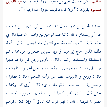
طالب
، مثل حديث
يحيى بن سعيد
، وزاد فيه : وكان
عبد الله بن
مسعود
يقرؤها : " وإن كان مكرهم لتزول منه الجبال " .
حدثنا
الحسن بن محمد
، قال : ثنا
محمد بن أبي عدي
، عن
شعبة
،
عن
أبي إسحاق
، قال : ثنا
عبد الرحمن بن واصل
أن
عليا
قال في
هذه الآية : " وإن كان مكرهم لتزول منه الجبال " قال : أخذ
ذلك الذي حاج
إبراهيم
في ربه نسرين صغيرين فرباهما ، ثم
استغلظا واستعلجا وشبا ، قال : فأوثق رجل كل واحد منهما
بوتد إلى تابوت ، وجوعهما ، وقعد هو ورجل آخر في التابوت ،
قال : ورفع في التابوت عصا على رأسه اللحم ، قال : فطارا ،
وجعل يقول لصاحبه : انظر ماذا ترى؟ قال : أرى كذا وكذا ،
حتى قال : أرى الدنيا كأنها ذباب ، فقال : صوب العصا ،
فصوبها فهبطا ، قال : فهو قول الله تعالى " وإن كان مكرهم