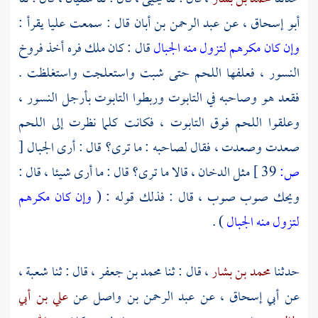
أبو إسحاق
، عن
عبد الرحمن بن أبان
قال : سمعت
عليا
يقرأ :
وإن كان مكرهم لتزول منه الجبال
قال : كان ملك فره أخذ فروخ
النسور ، فعلفها اللحم حتى شبت واستعلجت واستغلظت .
فقعد هو وصاحبه في التابوت وربطوا التابوت بأرجل النسور ،
وعلقوا اللحم فوق التابوت ، فكانت كلما نظرت إلى اللحم
صعدت وصعدت ، فقال لصاحبه : ما ترى؟ قال : أرى الجبال
[
ص:
39 ]
مثل الدخان ، قالا ما ترى؟ قال : ما أرى شيئا ، قال :
ويحك صوب صوب ، قال : فذلك قوله : (
وإن كان مكرهم
لتزول منه الجبال
) .
حدثنا
محمد بن بشار
، قال : ثنا
محمد بن جعفر
، قال : ثنا
شعبة
،
عن
أبي إسحاق
، عن
عبد الرحمن بن واصل
عن
علي بن أبي