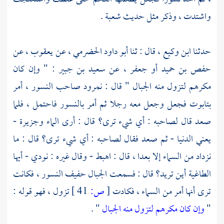
واشتدت ، وذكر مثل حديث
شعبة
.
حدثنا
ابن وكيع
، قال : ثنا
أبو داود الحضرمي
، عن
يعقوب
، عن
حفص بن حميد أو جعفر
، عن
سعيد بن جبير
: " وإن كان
مكرهم لتزول منه الجبال " قال :
نمرود
صاحب النسور ، أمر
بتابوت فجعل وجعل معه رجلا ثم أمر بالنسور فاحتمل ، فلما
صعد قال لصاحبه : أي شيء ترى؟ قال : أرى الماء وجزيرة -
يعني الدنيا - ثم صعد فقال لصاحبه : أي شيء ترى؟ قال : ما
نزداد من السماء إلا بعدا ، قال : اهبط - وقال غيره : نودي - أيها
الطاغية أين تريد؟ قال : فسمعت الجبال حفيف النسور ، فكانت
ترى أنها أمر من السماء ، فكادت
[
ص:
41 ]
تزول ، فهو قوله :
"
وإن كان مكرهم لتزول منه الجبال
" .