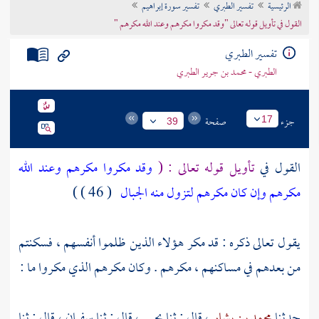
الرئيسية
تفسير الطبري
تفسير سورة إبراهيم
تراجم الأعلام
القول في تأويل قوله تعالى "وقد مكروا مكرهم وعند الله مكرهم "
تفسير الطبري
الطبري - محمد بن جرير الطبري
جزء
صفحة
17
39
القول في
تأويل قوله تعالى : (
وقد مكروا مكرهم وعند الله
مكرهم وإن كان مكرهم لتزول منه الجبال
( 46 ) )
يقول تعالى ذكره : قد مكر هؤلاء الذين ظلموا أنفسهم ، فسكنتم
من بعدهم في مساكنهم ، مكرهم . وكان مكرهم الذي مكروا ما :
حدثنا
محمد بن بشار
، قال : ثنا
يحيى
، قال : ثنا
سفيان
، قال : ثنا