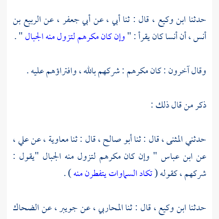
حدثنا
ابن وكيع
، قال : ثنا أبي ، عن
أبي جعفر
، عن
الربيع بن
أنس
، أن
أنسا
كان يقرأ : "
وإن كان مكرهم لتزول منه الجبال
" .
وقال آخرون : كان مكرهم : شركهم بالله ، وافتراؤهم عليه .
ذكر من قال ذلك :
حدثني
المثنى
، قال : ثنا
أبو صالح
، قال : ثنا
معاوية
، عن
علي
،
عن
ابن عباس
" وإن كان مكرهم لتزول منه الجبال "يقول :
شركهم ، كقوله (
تكاد السماوات يتفطرن منه
) .
حدثنا
ابن وكيع
، قال : ثنا
المحاربي
، عن
جويبر
، عن
الضحاك