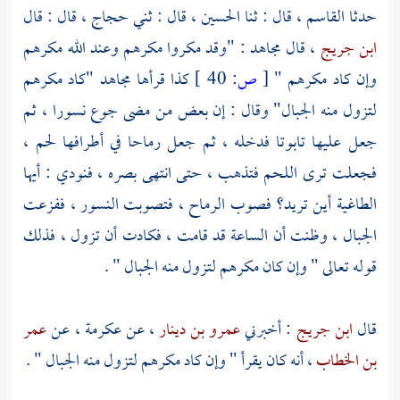
حدثا
القاسم
، قال : ثنا
الحسين
، قال : ثني
حجاج
، قال : قال
ابن جريج
، قال
مجاهد
: "وقد مكروا مكرهم وعند الله مكرهم
وإن كاد مكرهم "
[
ص:
40 ]
كذا قرأها
مجاهد
"كاد مكرهم
لتزول منه الجبال" وقال : إن بعض من مضى جوع نسورا ، ثم
جعل عليها تابوتا فدخله ، ثم جعل رماحا في أطرافها لحم ،
فجعلت ترى اللحم فتذهب ، حتى انتهى بصره ، فنودي : أيها
الطاغية أين تريد؟ فصوب الرماح ، فتصوبت النسور ، ففزعت
الجبال ، وظنت أن الساعة قد قامت ، فكادت أن تزول ، فذلك
قوله تعالى " وإن كان مكرهم لتزول منه الجبال " .
قال
ابن جريج
: أخبرني
عمرو بن دينار
، عن
عكرمة
، عن
عمر
بن الخطاب
، أنه كان يقرأ " وإن كاد مكرهم لتزول منه الجبال " .