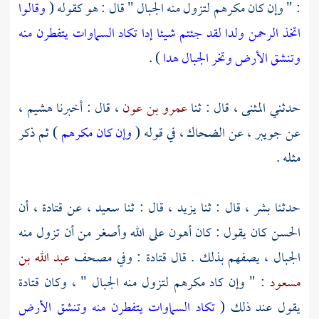
: " وإن كان مكرهم لتزول منه الجبال " قال : هو كقوله (
وقالوا
اتخذ الرحمن ولدا لقد جئتم شيئا إدا تكاد السماوات يتفطرن منه
وتنشق الأرض وتخر الجبال هدا
) .
حدثني
المثنى
، قال : ثنا
عمرو بن عون
، قال : أخبرنا
هشيم
،
عن
جويبر
، عن
الضحاك
، في قوله (
وإن كان مكرهم
) ثم ذكر
مثله .
حدثنا
بشر
، قال : ثنا
يزيد
، قال : ثنا
سعيد
، عن
قتادة
، أن
الحسن
كان يقول : كان أهون على الله وأصغر من أن تزول منه
الجبال ، يصفهم بذلك . قال
قتادة
: وفي مصحف
عبد الله بن
مسعود
: " وإن كاد مكرهم لتزول منه الجبال " ، وكان
قتادة
يقول عند ذلك (
تكاد السماوات يتفطرن منه وتنشق الأرض