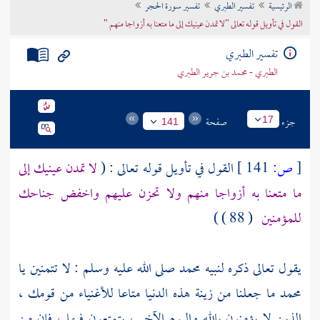
الرئيسية
تفسير الطبري
تفسير سورة الحجر
تراجم الأعلام
القول في تأويل قوله تعالى "لا تمدن عينيك إلى ما متعنا به أزواجا منهم "
تفسير الطبري
الطبري - محمد بن جرير الطبري
جزء
صفحة
17
141
[
ص:
141 ]
القول في تأويل قوله تعالى : (
لا تمدن عينيك إلى
ما متعنا به أزواجا منهم ولا تحزن عليهم واخفض جناحك
للمؤمنين
( 88 ) )
يقول تعالى ذكره لنبيه
محمد
صلى الله عليه وسلم : لا تتمنين يا
محمد
ما جعلنا من زينة هذه الدنيا متاعا للأغنياء من قومك ،
الذين لا يؤمنون بالله واليوم الآخر ، يتمتعون فيها ، فإن من