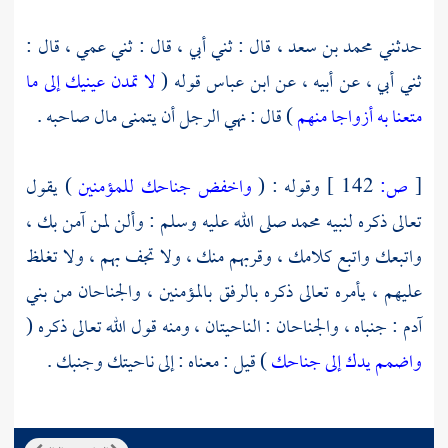
حدثني
محمد بن سعد ،
قال : ثني أبي ، قال : ثني عمي ، قال :
ثني أبي ، عن أبيه ، عن
ابن عباس
قوله (
لا تمدن عينيك إلى ما
متعنا به أزواجا منهم
) قال : نهي الرجل أن يتمنى مال صاحبه .
[
ص:
142 ]
وقوله : (
واخفض جناحك للمؤمنين
) يقول
تعالى ذكره لنبيه
محمد
صلى الله عليه وسلم : وألن لمن آمن بك ،
واتبعك واتبع كلامك ، وقربهم منك ، ولا تجف بهم ، ولا تغلظ
عليهم ، يأمره تعالى ذكره بالرفق بالمؤمنين ، والجناحان من بني
آدم : جنباه ، والجناحان : الناحيتان ، ومنه قول الله تعالى ذكره (
واضمم يدك إلى جناحك
) قيل : معناه : إلى ناحيتك وجنبك .