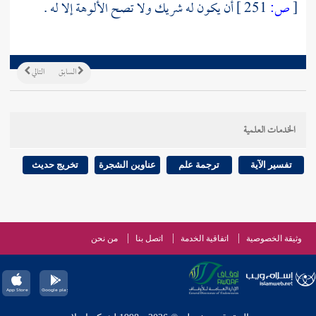
[
ص:
251 ]
أن يكون له شريك ولا تصح الألوهة إلا له .
السابق
التالي
الخدمات العلمية
تفسير الآية
ترجمة علم
عناوين الشجرة
تخريج حديث
وثيقة الخصوصية
اتفاقية الخدمة
اتصل بنا
من نحن