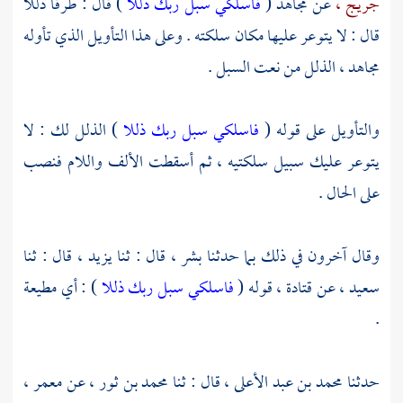
جريج ،
عن
مجاهد
(
فاسلكي سبل ربك ذللا
) قال : طرقا ذللا
قال : لا يتوعر عليها مكان سلكته . وعلى هذا التأويل الذي تأوله
مجاهد ،
الذلل من نعت السبل .
والتأويل على قوله (
فاسلكي سبل ربك ذللا
) الذلل لك : لا
يتوعر عليك سبيل سلكتيه ، ثم أسقطت الألف واللام فنصب
على الحال .
وقال آخرون في ذلك بما حدثنا
بشر ،
قال : ثنا
يزيد ،
قال : ثنا
سعيد ،
عن
قتادة ،
قوله (
فاسلكي سبل ربك ذللا
) : أي مطيعة
.
حدثنا
محمد بن عبد الأعلى ،
قال : ثنا
محمد بن ثور
، عن
معمر ،