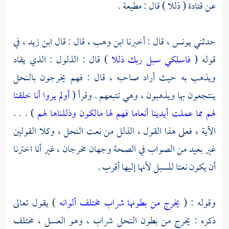
عن
قتادة
( ذللا ) قال : مطيعة .
حدثني
يونس ،
قال : أخبرنا
ابن وهب ،
قال : قال
ابن زيد ،
في
قوله (
فاسلكي سبل ربك ذللا
) قال : الذلول : الذي يقاد
ويذهب به حيث أراد صاحبه ، قال : فهم يخرجون بالنحل
ينتجعون بها ويذهبون ، وهي تتبعهم . وقرأ (
أولم يروا أنا خلقنا
لهم مما عملت أيدينا أنعاما فهم لها مالكون وذللناها لهم
) . . .
الآية ، فعلى هذا القول ، الذلل من نعت النحل ، وكلا القولين
غير بعيد من الصواب في الصحة وجهان مخرجان ، غير أنا اخترنا
أن يكون نعتا للسبل لأنها إليها أقرب .
وقوله : (
يخرج من بطونها شراب مختلف ألوانه
) يقول تعالى
ذكره : يخرج من بطون النحل شراب ، وهو العسل ، مختلف