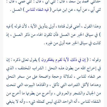
حدثني
محمد بن سعد ،
قال : ثني أبي ، قال : ثني عمي ، قال :
ثني أبي ، عن أبيه ، عن
ابن عباس
(
فيه شفاء للناس
) العسل .
وهذا القول ، أعني قول
قتادة ،
أولى بتأويل الآية ، لأن قوله ) فيه
) في سياق الخبر عن العسل فأن تكون الهاء من ذكر العسل ، إذ
كانت في سياق الخبر عنه أولى من غيره .
وقوله : (
إن في ذلك لآية لقوم يتفكرون
) يقول تعالى ذكره : إن
في إخراج الله من بطون هذه النحل : الشراب المختلف ، الذي
هو شفاء للناس ، لدلالة وحجة واضحة على من سخر النحل
وهداها لأكل الثمرات التي تأكل ، واتخاذها البيوت التي تنحت
من الجبال والشجر والعروش ، وأخرج من بطونها ما أخرج من
الشفاء للناس ، أنه الواحد الذي ليس كمثله شيء ، وأنه لا ينبغي