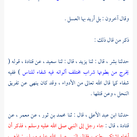
وقال آخرون : بل أريد بها العسل .
ذكر من قال ذلك :
حدثنا
بشر ،
قال : ثنا
يزيد ،
قال : ثنا
سعيد ،
عن
قتادة ،
قوله (
يخرج من بطونها شراب مختلف ألوانه فيه شفاء للناس
) ففيه
شفاء كما قال الله تعالى من الأدواء ، وقد كان ينهى عن تفريق
النحل ، وعن قتلها .
حدثنا
ابن عبد الأعلى ،
قال : ثنا
محمد بن ثور
، عن
معمر ،
عن
قتادة ،
قال :
جاء رجل إلى النبي صلى الله عليه وسلم ، فذكر أن
أخاه اشتكى بطنه ، فقال النبي صلى الله عليه وسلم : اذهب