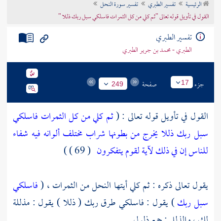
الرئيسية
تفسير الطبري
تفسير سورة النحل
تراجم الأعلام
القول في تأويل قوله تعالى "ثم كلي من كل الثمرات فاسلكي سبل ربك ذللا "
تفسير الطبري
الطبري - محمد بن جرير الطبري
جزء
صفحة
17
249
القول في تأويل قوله تعالى : (
ثم كلي من كل الثمرات فاسلكي
سبل ربك ذللا يخرج من بطونها شراب مختلف ألوانه فيه شفاء
للناس إن في ذلك لآية لقوم يتفكرون
( 69 ) )
يقول تعالى ذكره : ثم كلي أيتها النحل من الثمرات ، (
فاسلكي
سبل ربك
) يقول : فاسلكي طرق ربك ( ذللا ) يقول : مذللة
لك ، والذلل : جمع ذلول .