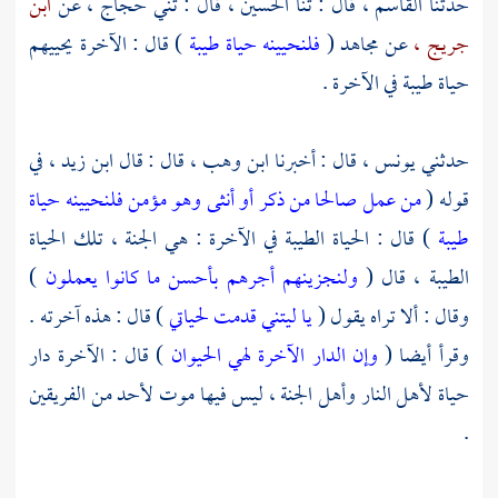
حدثنا
القاسم ،
قال : ثنا
الحسين ،
قال : ثني
حجاج ،
عن
ابن
جريج ،
عن
مجاهد
(
فلنحيينه حياة طيبة
) قال : الآخرة يحييهم
حياة طيبة في الآخرة .
حدثني
يونس ،
قال : أخبرنا
ابن وهب ،
قال : قال
ابن زيد ،
في
قوله (
من عمل صالحا من ذكر أو أنثى وهو مؤمن فلنحيينه حياة
طيبة
) قال : الحياة الطيبة في الآخرة : هي الجنة ، تلك الحياة
الطيبة ، قال (
ولنجزينهم أجرهم بأحسن ما كانوا يعملون
)
وقال : ألا تراه يقول (
يا ليتني قدمت لحياتي
) قال : هذه آخرته .
وقرأ أيضا (
وإن الدار الآخرة لهي الحيوان
) قال : الآخرة دار
حياة لأهل النار وأهل الجنة ، ليس فيها موت لأحد من الفريقين
.