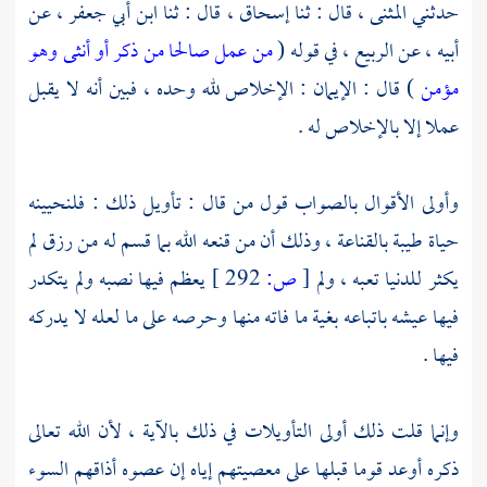
حدثني
المثنى ،
قال : ثنا
إسحاق ،
قال : ثنا
ابن أبي جعفر ،
عن
أبيه ، عن
الربيع ،
في قوله (
من عمل صالحا من ذكر أو أنثى وهو
مؤمن
) قال : الإيمان : الإخلاص لله وحده ، فبين أنه لا يقبل
عملا إلا بالإخلاص له .
وأولى الأقوال بالصواب قول من قال : تأويل ذلك : فلنحيينه
حياة طيبة بالقناعة ، وذلك أن من قنعه الله بما قسم له من رزق لم
يكثر للدنيا تعبه ، ولم
[
ص:
292 ]
يعظم فيها نصبه ولم يتكدر
فيها عيشه باتباعه بغية ما فاته منها وحرصه على ما لعله لا يدركه
فيها .
وإنما قلت ذلك أولى التأويلات في ذلك بالآية ، لأن الله تعالى
ذكره أوعد قوما قبلها على معصيتهم إياه إن عصوه أذاقهم السوء