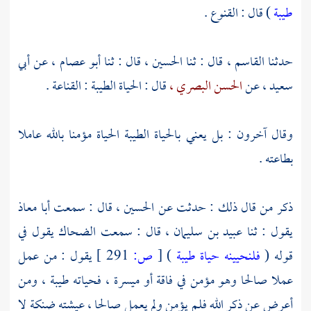
طيبة
) قال : القنوع .
حدثنا
القاسم ،
قال : ثنا
الحسين ،
قال : ثنا
أبو عصام ،
عن
أبي
سعيد ،
عن
الحسن البصري ،
قال : الحياة الطيبة : القناعة .
وقال آخرون : بل يعني بالحياة الطيبة الحياة مؤمنا بالله عاملا
بطاعته .
ذكر من قال ذلك : حدثت عن
الحسين ،
قال : سمعت
أبا معاذ
يقول : ثنا
عبيد بن سليمان ،
قال : سمعت
الضحاك
يقول في
قوله (
فلنحيينه حياة طيبة
)
[
ص:
291 ]
يقول : من عمل
عملا صالحا وهو مؤمن في فاقة أو ميسرة ، فحياته طيبة ، ومن
أعرض عن ذكر الله فلم يؤمن ولم يعمل صالحا ، عيشته ضنكة لا