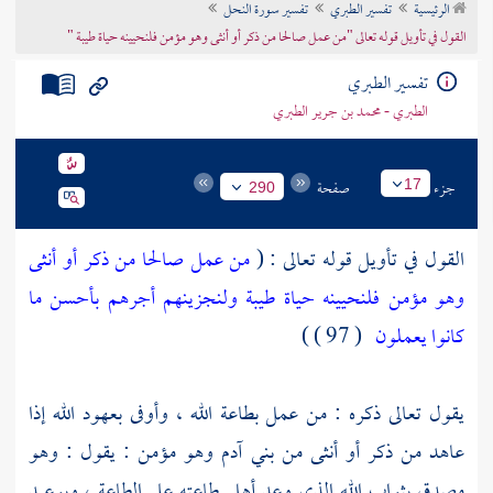
الرئيسية
تفسير الطبري
تفسير سورة النحل
تراجم الأعلام
القول في تأويل قوله تعالى "من عمل صالحا من ذكر أو أنثى وهو مؤمن فلنحيينه حياة طيبة "
تفسير الطبري
الطبري - محمد بن جرير الطبري
جزء
صفحة
17
290
القول في تأويل قوله تعالى : (
من عمل صالحا من ذكر أو أنثى
وهو مؤمن فلنحيينه حياة طيبة ولنجزينهم أجرهم بأحسن ما
كانوا يعملون
( 97 ) )
يقول تعالى ذكره : من عمل بطاعة الله ، وأوفى بعهود الله إذا
عاهد من ذكر أو أنثى من بني آدم وهو مؤمن : يقول : وهو
مصدق بثواب الله الذي وعد أهل طاعته على الطاعة ، وبوعيد