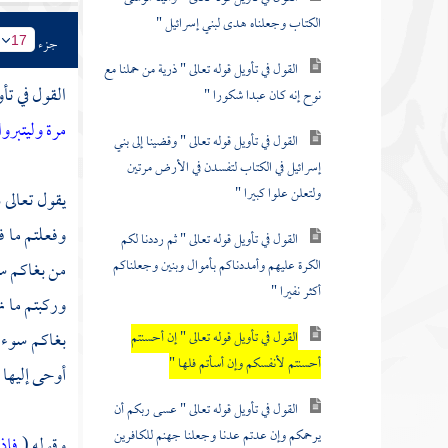
الكتاب وجعلناه هدى لبني إسرائيل "
جزء
17
القول في تأويل قوله تعالى " ذرية من حملنا مع
القول في تأو
نوح إنه كان عبدا شكورا "
مرة وليتبروا 
القول في تأويل قوله تعالى " وقضينا إلى بني
إسرائيل في الكتاب لتفسدن في الأرض مرتين
ولتعلن علوا كبيرا "
يقول تعالى 
وفعلتم ما ف
القول في تأويل قوله تعالى " ثم رددنا لكم
الكرة عليهم وأمددناكم بأموال وبنين وجعلناكم
من بغاكم سوء
أكثر نفيرا "
وركبتم ما ن
بغاكم سوءا 
القول في تأويل قوله تعالى " إن أحسنتم
أحسنتم لأنفسكم وإن أسأتم فلها "
أوحى إليها .
القول في تأويل قوله تعالى " عسى ربكم أن
يرحمكم وإن عدتم عدنا وجعلنا جهنم للكافرين
وقوله (
فإذ