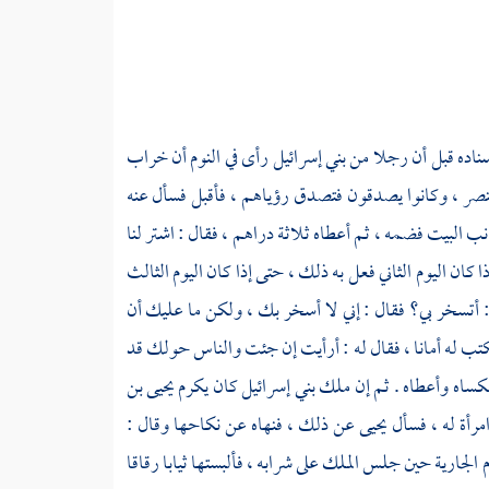
سناده قبل أن رجلا من
بني إسرائيل
رأى في النوم أن خراب
نصر ،
وكانوا يصدقون فتصدق رؤياهم ، فأقبل فسأل عنه
 البيت فضمه ، ثم أعطاه ثلاثة دراهم ، فقال : اشتر لنا
كان اليوم الثاني فعل به ذلك ، حتى إذا كان اليوم الثالث
: أتسخر بي؟ فقال : إني لا أسخر بك ، ولكن ما عليك أن
فكتب له أمانا ، فقال له : أرأيت إن جئت والناس حولك قد
 فكساه وأعطاه . ثم إن ملك
بني إسرائيل
كان يكرم
يحيى بن
امرأة له ، فسأل
يحيى
عن ذلك ، فنهاه عن نكاحها وقال :
 الجارية حين جلس الملك على شرابه ، فألبستها ثيابا رقاقا