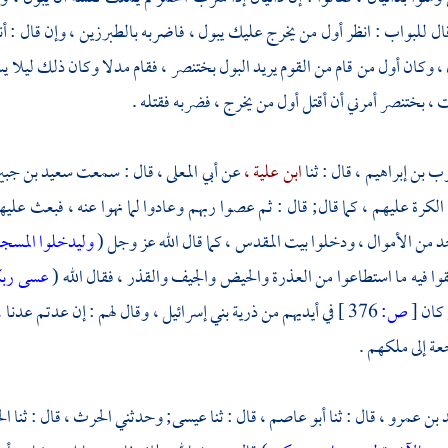
ال للبواب : انظر أول من يخرج عليك يبول ، فاضربه بالطبرزين ، وإن قال : أن
 ، وكان أول من قام من القوم يريد البول
بختنصر ،
فقام مدلا وكان ذلك ليلا يسح
ت ،
بختنصر
أمرني أن أقتل أول من يخرج ، فضربه فقتله .
ب بن إبراهيم ،
قال : ثنا
ابن علية ،
عن
أبي المعلى ،
قال : سمعت
سعيد بن جبير
 الكرة عليهم ، كما قال; قال : ثم عصوا ربهم وعادوا لما نهوا عنه ، فبعث عليه
د من الأموال ، ودخلوا
بيت المقدس ،
كما قال الله عز وجل (
وليدخلوا المسجد 
وا فيه ما استطاعوا من العذرة والحيض والجيف والقذر ، فقال الله (
عسى ربك
كان
[
ص:
376 ]
في أيديهم من ذرية
بني إسرائيل ،
وقال لهم : إن عدتم عدنا 
ة إلى ملكهم .
 بن عمرو ،
قال : ثنا
أبو عاصم ،
قال : ثنا
عيسى;
وحدثني
الحرث ،
قال : ثنا
ال