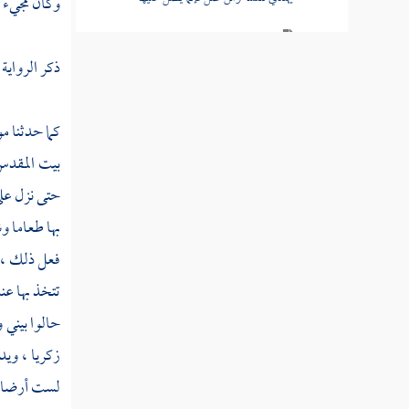
وكان مجيء و
القول في تأويل قوله تعالى " وإذا أردنا أن
نهلك قرية أمرنا مترفيها ففسقوا فيها "
ذكر الرواية 
القول في تأويل قوله تعالى " وكم أهلكنا من
كما حدثنا
مو
القرون من بعد نوح "
بيت المقد
القول في تأويل قوله تعالى " من كان يريد
حتى نزل على
العاجلة عجلنا له فيها ما نشاء لمن نريد "
بها طعاما و
القول في تأويل قوله تعالى " ومن أراد الآخرة
فعل ذلك ، ث
وسعى لها سعيها وهو مؤمن فأولئك كان سعيهم
مشكورا "
تتخذ بها عن
حالوا بيني 
القول في تأويل قوله تعالى " كلا نمد هؤلاء
وهؤلاء من عطاء ربك "
زكريا ،
ويدن
لست أرضاها
الق ول في تأويل قوله تعالى " انظر كيف