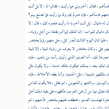
لهم ، فقال : أخبروني عما رأيت ، فقالوا له : لا بل أنت
ادعهم فاسألهم ، فإن هم لم يخبروك بما رأيت فما تصنع بهم؟
ل له
دانيال
: بل أنت أخبرنا ما رأيت فنعبره لك ، قال : لا
قال
دانيال
للبواب : إن الملك إنما أمر بقتلنا من أجل رؤياه ،
ه ، فلما كان اليوم الثالث أبصر كل رجل منهم رؤيا
بختنصر
هم علي ; وكان
بختنصر
لا يعرف من رؤياه شيئا ، إلا شيئا
ن نعبرها لك . أما الصنم الذي رأيت رأسه من ذهب ، فإنه
 ابنك بعد ، يملك فيكون ملكه حسنا ، ولا يكون مثل
ملكهم شديدا ، مثل الحديد; وأما بطنه الأخلاط ، فإنه
واليومين ، والشهر والشهرين ، ثم يقتل ، فلا يكون للناس
لله تعالى نبيا من أرض العرب; فأظهره على بقية ملك أهل
لصخرة فهدمت الصنم ، فعطف عليهم
بختنصر
فأحبهم ، ثم
وكان ذلك فيهم عارا ، فجعل لهم
بختنصر
طعاما ، فأكلوا