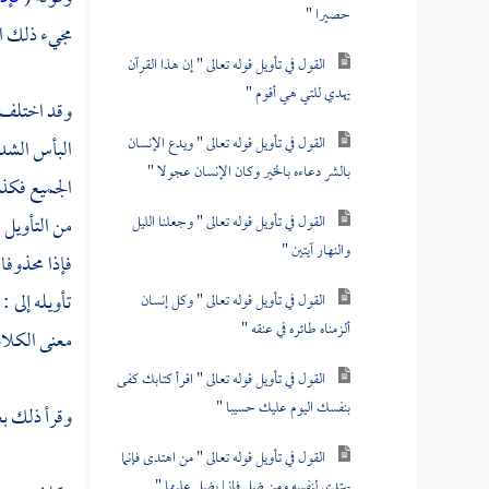
حصيرا "
مجيء ذلك ا
القول في تأويل قوله تعالى " إن هذا القرآن
يهدي للتي هي أقوم "
وقد اختلف ا
القول في تأويل قوله تعالى " ويدع الإنسان
البأس الشد
بالشر دعاءه بالخير وكان الإنسان عجولا "
الجميع فكذل
القول في تأويل قوله تعالى " وجعلنا الليل
من التأويل 
والنهار آيتين "
فإذا محذوفا
تأويله إلى 
القول في تأويل قوله تعالى " وكل إنسان
ألزمناه طائره في عنقه "
معنى الكلام
القول في تأويل قوله تعالى " اقرأ كتابك كفى
بنفسك اليوم عليك حسيبا "
وقرأ ذلك 
القول في تأويل قوله تعالى " من اهتدى فإنما
يهتدي لنفسه ومن ضل فإنما يضل عليها "