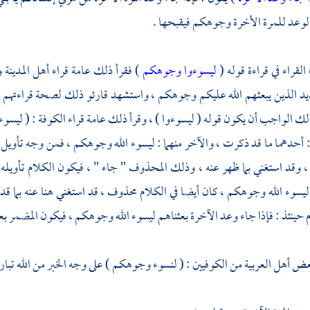
لوعد للمرة الأخرة وجوهكم فيقبحها .
لقراء في قراءة قوله (
ليسوءوا وجوهكم
) فقرأ ذلك عامة
قراء أهل
المدينة
و
يد الذين يبعثهم الله عليكم وجوهكم ، واستشهد قارئو ذلك لصحة قراءتهم 
ك الواجب أن يكون قوله ( ليسوءوا ) ، وقرأ ذلك عامة
قراء
الكوفة
: ( ليسوء
: أحدهما ما قد ذكرت ، والآخر منهما : ليسوء الله وجوهكم ، فمن وجه تأو
 ، وقد استغني بما ظهر عنه ، وذلك المحذوف " جاء " ، فيكون الكلام تأوي
: ليسوء الله وجوهكم ، كان أيضا في الكلام محذوف ، قد استغني هنا عنه بما
 حينئذ : فإذا جاء وعد الآخرة بعثناهم ليسوء الله وجوهكم ، فيكون المضمر بع
بعض
أهل العربية من الكوفيين
: ( لنسوء وجوهكم ) على وجه الخبر من الله تبار