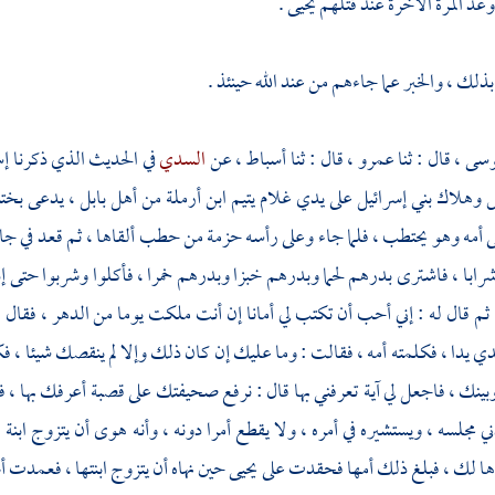
عد المرة الآخرة عند قتلهم
يحيى
.
بذلك ، والخبر عما جاءهم من عند الله حينئذ .
سى ،
قال : ثنا عمرو ، قال : ثنا
أسباط ،
عن
السدي
في الحديث الذي ذكرنا إ
س
وهلاك
بني إسرائيل
على يدي غلام يتيم ابن أرملة من أهل
بابل ،
يدعى
بخت
 أمه وهو يحتطب ، فلما جاء وعلى رأسه حزمة من حطب ألقاها ، ثم قعد في جانب
شرابا ، فاشترى بدرهم لحما وبدرهم خبزا وبدرهم خمرا ، فأكلوا وشربوا حتى إذا 
م قال له : إني أحب أن تكتب لي أمانا إن أنت ملكت يوما من الدهر ، فقال 
دي يدا ، فكلمته أمه ، فقالت : وما عليك إن كان ذلك وإلا لم ينقصك شيئا ، 
وبينك ، فاجعل لي آية تعرفني بها قال : نرفع صحيفتك على قصبة أعرفك بها ،
ي مجلسه ، ويستشيره في أمره ، ولا يقطع أمرا دونه ، وأنه هوى أن يتزوج ابنة 
 لك ، فبلغ ذلك أمها فحقدت على
يحيى
حين نهاه أن يتزوج ابنتها ، فعمدت أم