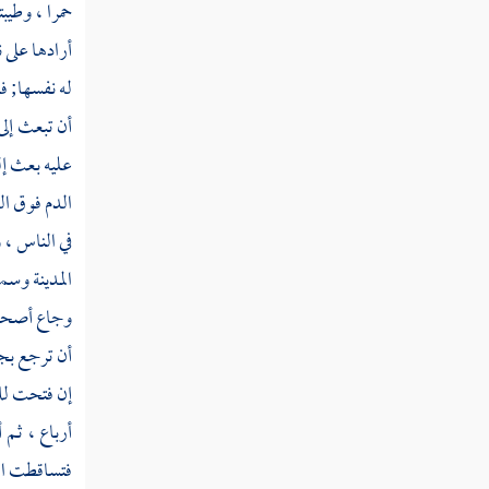
فضلنا بعضهم على بعض "
حمرا ، وطيب
أرادها على 
القول في تأويل قوله تعالى " لا تجعل مع الله
له نفسها; ف
إلها آخر فتقعد مذموما مخذولا "
أن تبعث إل
القول في تأويل قوله تعالى " وقضى ربك ألا
عليه بعث إل
تعبدوا إلا إياه وبالوالدين إحسانا "
الدم فوق ال
القول في تأويل قوله تعالى " واخفض لهما
في الناس ، 
جناح الذل من الرحمة "
المدينة
وسمعت
القول في تأويل قوله تعالى " ربكم أعلم بما في
وجاع أصحاب
نفوسكم "
أن ترجع بج
القول في تأويل قوله تعالى " وآت ذا القربى
إن فتحت 
حقه والمسكين "
أرباع ، ثم أ
القول في تأويل قوله تعالى " وإما تعرضن
فتساقطت
ا
عنهم ابتغاء رحمة من ربك ترجوها فقل لهم قولا