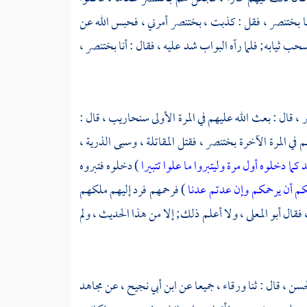
ا
بختنصر ،
فقل : كذبت ،
بختنصر
أمرني ، فحبس الله عن
ب ثيابه; فلما رآه البواب شد عليه ، فقال : أنا
بختنصر ،
 ،
قال : بعث الله عليهم في المرة الأولى
سنحاريب ،
قال :
م في المرة الآخرة
بختنصر ،
فقتل المقاتلة ، وسبى الذرية ،
كما دخلوه أول مرة وليتبروا ما علوا تتبيرا
) دخلوه فتبروه
م أن يرحمكم وإن عدتم عدنا
) فرحمهم فرد إليهم ملكهم
، فقال
أبو المعلى ،
ولا أعلم ذلك; إلا من هذا الحديث ، ولم
حسن ،
قال : ثنا
ورقاء ،
جميعا عن
ابن أبي نجيح ،
عن
مجاهد