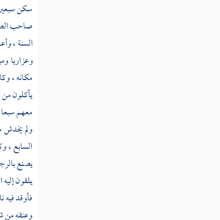
سكن سبعين أ
ميسورا "
صاحب الصحي
القول في تأويل قوله تعالى " ولا تجعل يدك
السنة ، وأع
مغلولة إلى عنقك ولا تبسطها كل البسط "
وعزاريا
ومي
القول في تأويل قوله تعالى " إن ربك يبسط
مكانه ، وكا
الرزق لمن يشاء ويقدر "
يأكلون من ذ
القول في تأويل قوله تعالى " ولا تقتلوا
معهم سبعا ض
أولادكم خشية إملاق نحن نرزقهم وإياكم "
ولم يخدش من
القول في تأويل قوله تعالى " ولا تقربوا الزنا
السابع ، وك
إنه كان فاحشة وساء سبيلا "
يصنع بالرجا
القول في تأويل قوله تعالى " ولا تقتلوا النفس
يلقون إليه 
التي حرم الله إلا بالحق "
فأوقد فيه نا
القول في تأويل قوله تعالى " ولا تقربوا مال
وعنقه من شب