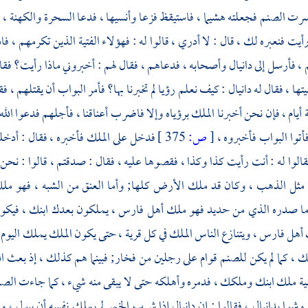
سرت الصنم فجعلته هشيما ، فاستيقظ فزعا وأنسيها ، فدعا السحرة والكهنة ، فسأ
رأيت فنعبره لك ، قال : لا أدري ، قالوا له : فهؤلاء الفتية الذين تكرمهم ، ف
م ، فأرسل إلى
دانيال
وأصحابه ، فدعاهم ، فقال لهم : أخبروني ماذا رأيت؟ فقا
تها ، فقال له
دانيال
: كيف نعلم رؤيا لم تخبرنا بها؟ فأمر البواب أن يقتلهم ، ف
ة أيام ، فإن نحن أخبرنا الملك برؤياه وإلا فاضرب أعناقنا ، فأجلهم فدعوا الل
أتوا البواب فأخبروه ،
[
ص:
375 ]
فدخل على الملك فأخبره ، فقال : أدخل
قالوا له : أنت رأيت كذا وكذا ، فقصوها عليه ، فقال : صدقتم ، قالوا : نح
ل الذهب ، وكان قد ملك الأرض كلها; وأما العنق من الشبه ، فهو ملك
ما صدره الذي من حديد فهو ملك أهل
فارس ،
يملكون بعدك ابنك ، فيكون 
 أهل
فارس ،
ويتنازع الناس الملك في كل قرية ، حتى يكون الملك يملك اليوم 
ك ، كما لم يكن للصنم قوام على رجلين من فخار; فبينما هم كذلك ، إذ بعث ا
ية ملك ابنك وملكك ، فدمره وأهلكه حتى لا يبقى منه شيء ، كما جاءت ا
وشوا
بدانيال ،
فقالوا : إن
دانيال
إذا شرب الخمر لم يملك نفسه أن يبول ، 