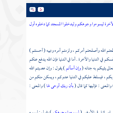
لآخرة ليسوءوا وجوهكم وليدخلوا المسجد كما دخلوه أول
عتم الله وأصلحتم أمركم ، ولزمتم أمره ونهيه ( أحسنتم )
 في الدنيا والآخرة . أما في الدنيا فإن الله يدفع عنكم
الى يثيبكم به جنانه (
وإن أسأتم
) يقول : وإن عصيتم الله
ربكم ، فيسلط عليكم في الدنيا عدوكم ، ويمكن منكم من
 والمعنى : فإليها كما قال (
بأن ربك أوحى لها
) والمعنى :
ي إسرائيل
في الأرض (
ليسوءوا وجوهكم
) يقول : ليسوء