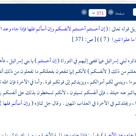
صفحة
371
يل قوله تعالى : (
إن أحسنتم أحسنتم لأنفسكم وإن أسأتم فلها فإذا جاء وعد ا
ما علوا تتبيرا
( 7 ) )
[
ص:
371 ]
ذكره
لبني إسرائيل
فيما قضى إليهم في التوراة (
إن أحسنتم
) يا
بني إسرائيل ،
فأط
علتم من ذلك ( لأنفسكم ) لأنكم إنما تنفعون بفعلتكم ما تفعلون من ذلك أنفسكم
ا ، وينمي لكم أموالكم ، ويزيدكم إلى قوتكم قوة . وأما في الآخرة فإن الله تع
هاكم عنه حينئذ ، فإلى أنفسكم تسيئون ، لأنكم تسخطون بذلك على أنفسكم 
، ويخلدكم في الآخرة في العذاب المهين . وقال جل ثناؤه (
وإن أسأتم فلها
)
ا جاء وعد الآخرة
) يقول : فإذا جاء وعد المرة الآخرة من مرتي إفسادكم يا
بن