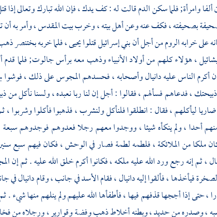
لفا وامرأة; فلما سكن الدم قالت له : كف يدك ، فإن الله تبارك وتعالى إذا قت
فة بصحيفته ، فكف عنه وعن أهل بيته ، وخرب
بيت المقدس ،
وأمر به أن 
انه على خرابه الروم من أجل أن
بني إسرائيل
قتلوا
يحيى ،
فلما خربه
بختنصر
ذهب 
شائيل ،
هؤلاء كلهم من أولاد الأنبياء وذهب معه برأس
جالوت;
فلما قدم
ن أكرم الناس عليه
دانيال
وأصحابه ، فحسدهم
المجوس
على ذلك ، فوشوا بهم
بيحتك ، فدعاهم فسألهم ، فقالوا : أجل إن لنا ربا نعبده ، ولسنا نأكل من ذب
اريا ليأكلهم ، فقال : انطلقوا فلنأكل ولنشرب ، فذهبوا فأكلوا وشربوا ،
هم أحدا ، ولم ينكأه شيئا ، ووجدوا معهم رجلا فعدوهم فوجدوهم سبعة ، فقا
ان ملكا من الملائكة ، فلطمه لطمة فصار في الوحش ، فكان فيهم سبع سنين 
ل ، ثم إنه رجع ورد الله عليه ملكه ، فكانوا أكرم خلق الله عليه . ثم إن
الم
الصخرة فيأخذها ، فألقوا إليه
دانيال ،
فقام الأسد في جانب ، وقام
دانيال
في جان
را ، حتى إذا أججها قذفهم فيها ، فأطفأها الله عليهم ولم ينلهم منها شيء . ثم
ه ، وصدره من حديد ، وبطنه أخلاط ذهب وفضة وقوارير ، ورجلاه من فخار; 