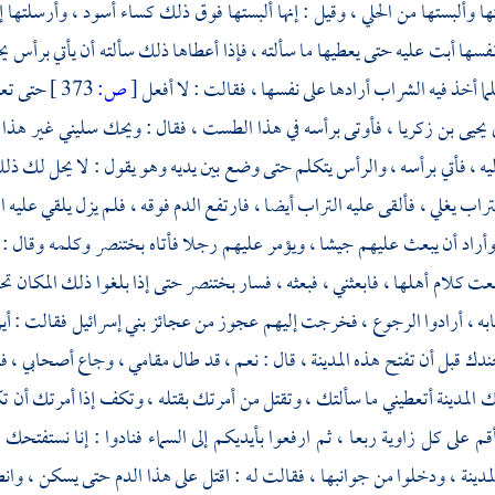
تها وألبستها من الحلي ، وقيل : إنها ألبستها فوق ذلك كساء أسود ، وأرسلتها 
نفسها أبت عليه حتى يعطيها ما سألته ، فإذا أعطاها ذلك سألته أن يأتي برأس
يح
لما أخذ فيه الشراب أرادها على نفسها ، فقالت : لا أفعل
[
ص:
373 ]
حتى تعط
ى
يحيى بن زكريا ،
فأوتى برأسه في هذا الطست ، فقال : ويحك سليني غير هذا ، ف
يه ، فأتي برأسه ، والرأس يتكلم حتى وضع بين يديه وهو يقول : لا يحل لك ذلك;
تراب يغلي ، فألقى عليه التراب أيضا ، فارتفع الدم فوقه ، فلم يزل يلقي عليه
وأراد أن يبعث عليهم جيشا ، ويؤمر عليهم رجلا فأتاه
بختنصر
وكلمه وقال : 
 كلام أهلها ، فابعثني ، فبعثه ، فسار
بختنصر
حتى إذا بلغوا ذلك المكان تحص
ه ، أرادوا الرجوع ، فخرجت إليهم عجوز من عجائز
بني إسرائيل
فقالت : أين
ندك قبل أن تفتح هذه
المدينة ،
قال : نعم ، قد طال مقامي ، وجاع أصحابي ، ف
لك
المدينة
أتعطيني ما سألتك ، وتقتل من أمرتك بقتله ، وتكف إذا أمرتك أن 
قم على كل زاوية ربعا ، ثم ارفعوا بأيديكم إلى السماء فنادوا : إنا نستفتحك ي
لمدينة ،
ودخلوا من جوانبها ، فقالت له : اقتل على هذا الدم حتى يسكن ، وانط