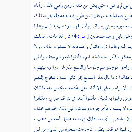
ل نبي لم يرض ، حتى يقتل من قتله ، ومن رضي قتله ، وأتاه
تطرح فيه الجيف ، وقال : من طرح فيه جيفة فله جزيته تلك
معه بوجوه
بني إسرائيل
وأشرافهم ، وذهب
بدانيال
وعليا
 أرض
بابل
وجد صحابين
[
ص:
374 ]
قد مات ، فملك
 إليه وقالوا : إن
دانيال
وأصحابه لا يعبدون إلهك ، ولا
يحتكم ، فأمر بخد فخد لهم ، فألقوا فيه وهم ستة ، وألقى
 ثم راحوا فوجدوهم جلوسا والسبع مفترش ذراعيه بينهم ،
لوا : ما بال هذا السابع إنما كانوا ستة ، فخرج إليهم
، لا يراه وحشي إلا أتاه حتى ينكحه ، يقتص منه ما كان
جوس
وشوا به ثانية ، فألقوا أسدا في بئر قد ضري ، فكانوا
ب لا يمسه ، فأخرجوه ، وقد كان قبل ذلك خد لهم خدا ،
 إن
بختنصر
رأى بعد ذلك في منامه صنما رأسه من ذهب ،
فبينا هو قائم ينظر ، إذ جاءت صخرة من السماء من قبل