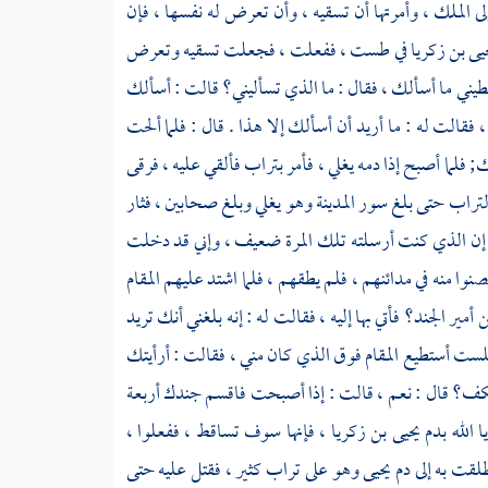
إلى الملك ، وأمرتها أن تسقيه ، وأن تعرض له نفسها ، فإن
يى بن زكريا
في طست ، ففعلت ، فجعلت تسقيه وتعرض
يني ما أسألك ، فقال : ما الذي تسأليني؟ قالت : أسألك
قالت له : ما أريد أن أسألك إلا هذا . قال : فلما ألحت
 فلما أصبح إذا دمه يغلي ، فأمر بتراب فألقي عليه ، فرقى
 التراب حتى بلغ سور
المدينة
وهو يغلي وبلغ صحابين ، فثار
إن الذي كنت أرسلته تلك المرة ضعيف ، وإني قد دخلت
نوا منه في مدائنهم ، فلم يطقهم ، فلما اشتد عليهم المقام
 أمير الجند؟ فأتي بها إليه ، فقالت له : إنه بلغني أنك تريد
لست أستطيع المقام فوق الذي كان مني ، فقالت : أرأيتك
تكف؟ قال : نعم ، قالت : إذا أصبحت فاقسم جندك أربعة
ا الله بدم
يحيى بن زكريا ،
فإنها سوف تساقط ، ففعلوا ،
لقت به إلى دم
يحيى
وهو على تراب كثير ، فقتل عليه حتى