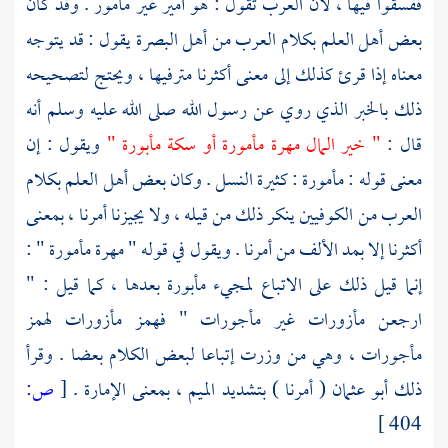
ففسقوا فيها ، لأن العرب تقول : هو أمير غير مأمور . وقد كان
بعض أهل العلم بكلام العرب من أهل
البصرة
يقول : قد يتوجه
معناه إذا قرئ كذلك إلى معنى أكثرنا مترفيها ، ويحتج لتصحيحه
ذلك بالخبر الذي روي عن رسول الله صلى الله عليه وسلم أنه
قال :
" خير المال مهرة مأمورة أو سكة مأبورة "
ويقول : إن
معنى قوله : مأمورة : كثيرة النسل . وكان بعض أهل العلم بكلام
العرب من الكوفيين ينكر ذلك من قيله ، ولا يجيزنا أمرنا ، بمعنى
أكثرنا إلا بمد الألف من أمرنا . ويقول في قوله " مهرة مأمورة " :
إنما قيل ذلك على الاتباع لمجيء مأبورة بعدها ، كما قيل : "
ارجعن مأزورات غير مأجورات " فهمز مأزورات لهمز
مأجورات ، وهي من وزرت إتباعا لبعض الكلام بعضا . وقرأ
ذلك
أبو عثمان
( أمرنا ) بتشديد الميم ، بمعنى الإمارة .
[
ص:
404 ]