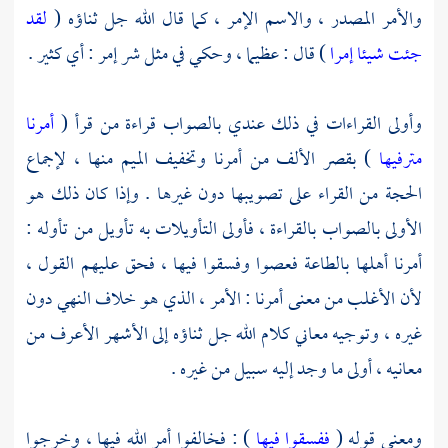
والأمر المصدر ، والاسم الإمر ، كما قال الله جل ثناؤه (
لقد
جئت شيئا إمرا
) قال : عظيما ، وحكي في مثل شر إمر : أي كثير .
وأولى القراءات في ذلك عندي بالصواب قراءة من قرأ (
أمرنا
مترفيها
) بقصر الألف من أمرنا وتخفيف الميم منها ، لإجماع
الحجة من القراء على تصويبها دون غيرها . وإذا كان ذلك هو
الأولى بالصواب بالقراءة ، فأولى التأويلات به تأويل من تأوله :
أمرنا أهلها بالطاعة فعصوا وفسقوا فيها ، فحق عليهم القول ،
لأن الأغلب من معنى أمرنا : الأمر ، الذي هو خلاف النهي دون
غيره ، وتوجيه معاني كلام الله جل ثناؤه إلى الأشهر الأعرف من
معانيه ، أولى ما وجد إليه سبيل من غيره .
ومعنى قوله (
ففسقوا فيها
) : فخالفوا أمر الله فيها ، وخرجوا