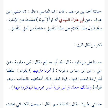
حدثنا
أحمد بن يوسف ،
قال : ثنا
القاسم ،
قال : ثنا
هشيم
عن
عوف ،
عن
أبي عثمان النهدي
أنه قرأ ( أمرنا ) مشددة من الإمارة .
وقد تأول هذا الكلام على هذا التأويل ، جماعة من أهل التأويل .
ذكر من قال ذلك :
حدثنا
علي بن داود ،
قال : ثنا
أبو صالح ،
قال : ثني
معاوية ،
عن
علي ،
عن
ابن عباس ،
قوله : (
أمرنا مترفيها
) يقول : سلطنا
أشرارها فعصوا فيها ، فإذا فعلوا ذلك أهلكتهم بالعذاب ، وهو
قوله (
وكذلك جعلنا في كل قرية أكابر مجرميها ليمكروا فيها
) .
حدثني
الحرث ،
قال : ثنا
القاسم ،
قال : سمعت
الكسائي
يحدث