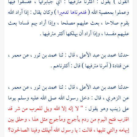
القول ) يقول : أكثرنا مترفيها : أي جبابرتها ، ففسقوا فيها
وعملوا بمعصية الله (
فدمرناها تدميرا
) وكان يقال : إذا أراد الله
بقوم صلاحا ، بعث عليهم مصلحا ، وإذا أراد بهم فسادا بعث
عليهم مفسدا ، وإذا أراد أن يهلكها أكثر مترفيها .
حدثنا
محمد بن عبد الأعلى ،
قال : ثنا
محمد بن ثور ،
عن
معمر ،
عن
قتادة
( آمرنا مترفيها ) قال : أكثرناهم .
حدثنا
محمد بن عبد الأعلى ،
قال : ثنا
محمد بن ثور ،
عن
معمر ،
عن
الزهري ،
قال : دخل رسول الله صلى الله عليه وسلم يوما
على
زينب
وهو يقول :
" لا إله إلا الله ويل للعرب من شر قد
اقترب فتح اليوم من ردم
يأجوج ومأجوج
مثل هذا ، وحلق بين
إبهامه والتي تليها ، قالت : يا رسول الله أنهلك وفينا الصالحون؟