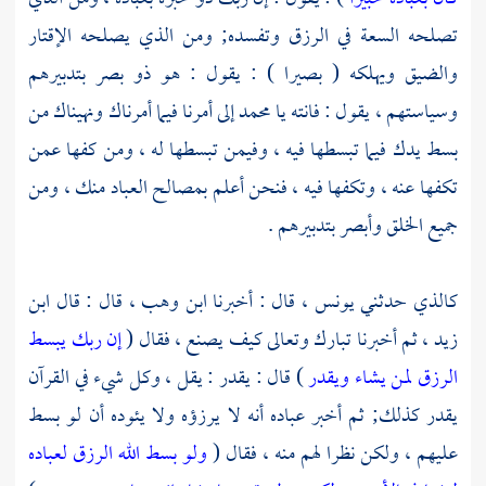
تصلحه السعة في الرزق وتفسده; ومن الذي يصلحه الإقتار
والضيق ويهلكه ( بصيرا ) : يقول : هو ذو بصر بتدبيرهم
وسياستهم ، يقول : فانته يا
محمد
إلى أمرنا فيما أمرناك ونهيناك من
بسط يدك فيما تبسطها فيه ، وفيمن تبسطها له ، ومن كفها عمن
تكفها عنه ، وتكفها فيه ، فنحن أعلم بمصالح العباد منك ، ومن
جميع الخلق وأبصر بتدبيرهم .
كالذي حدثني
يونس ،
قال : أخبرنا
ابن وهب ،
قال : قال
ابن
زيد ،
ثم أخبرنا تبارك وتعالى كيف يصنع ، فقال (
إن ربك يبسط
الرزق لمن يشاء ويقدر
) قال : يقدر : يقل ، وكل شيء في القرآن
يقدر كذلك; ثم أخبر عباده أنه لا يرزؤه ولا يئوده أن لو بسط
عليهم ، ولكن نظرا لهم منه ، فقال (
ولو بسط الله الرزق لعباده