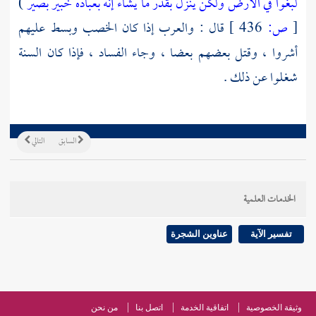
لبغوا في الأرض ولكن ينزل بقدر ما يشاء إنه بعباده خبير بصير
)
[
ص:
436 ]
قال : والعرب إذا كان الخصب وبسط عليهم
أشروا ، وقتل بعضهم بعضا ، وجاء الفساد ، فإذا كان السنة
شغلوا عن ذلك .
السابق
التالي
الخدمات العلمية
تفسير الآية
عناوين الشجرة
وثيقة الخصوصية
اتفاقية الخدمة
اتصل بنا
من نحن