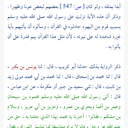
أبدا بمثله ، ولو كان
[
ص:
547 ]
بعضهم لبعض عونا وظهيرا .
وذكر أن هذه الآية نزلت على رسول الله صلى الله عليه وسلم
بسبب قوم من
اليهود
جادلوه في القرآن ، وسألوه أن يأتيهم بآية
غيره شاهدة له على نبوته ، لأن مثل هذا القرآن بهم قدرة على أن
يأتوا به .
ذكر الرواية بذلك حدثنا
أبو كريب ،
قال : ثنا
يونس بن بكير
،
قال : ثنا
محمد بن إسحاق ،
قال : ثنا
محمد بن أبي محمد مولى زيد
بن ثابت ،
قال : ثني
سعيد بن جبير
أو
عكرمة ،
عن
ابن عباس ،
قال :
أتى رسول الله صلى الله عليه وسلم محمود بن سيحان
وعمر بن أضا وبحري بن عمرو ، وعزيز بن أبي عزيز ، وسلام
بن مشكم ، فقالوا : أخبرنا يا محمد بهذا الذي جئتنا به ، حق من
عند الله عز وجل ، فإنا لا نراه متناسقا كما تناسق التوراة ، فقال