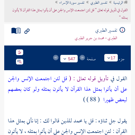
الرئيسية
تفسير الطبري
تفسير سورة الإسراء
تراجم الأعلام
القول في تأويل قوله تعالى " قل لئن اجتمعت الإنس والجن على أن يأتوا بمثل هذا القرآن لا يأتون
بمثله "
تفسير الطبري
الطبري - محمد بن جرير الطبري
جزء
صفحة
17
547
القول في
تأويل قوله تعالى : (
قل لئن اجتمعت الإنس والجن
على أن يأتوا بمثل هذا القرآن لا يأتون بمثله ولو كان بعضهم
لبعض ظهيرا
( 88 ) )
يقول جل ثناؤه : قل يا
محمد
للذين قالوا لك : إنا نأتي بمثل هذا
القرآن : لئن اجتمعت الإنس والجن على أن يأتوا بمثله ، لا يأتون