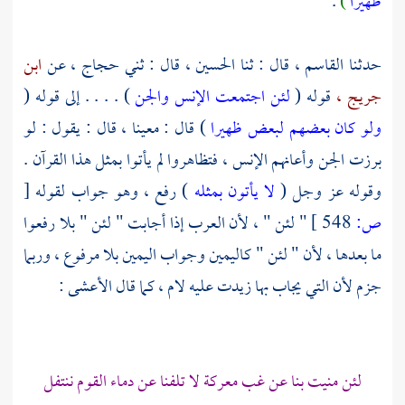
ظهيرا
)
.
حدثنا
القاسم ،
قال : ثنا
الحسين ،
قال : ثني
حجاج ،
عن
ابن
جريج ،
قوله (
لئن اجتمعت الإنس والجن
) . . . . إلى قوله (
ولو كان بعضهم لبعض ظهيرا
) قال : معينا ، قال : يقول : لو
برزت الجن وأعانهم الإنس ، فتظاهروا لم يأتوا بمثل هذا القرآن .
وقوله عز وجل (
لا يأتون بمثله
) رفع ، وهو جواب لقوله
[
ص:
548 ]
" لئن " ، لأن العرب إذا أجابت " لئن " بلا رفعوا
ما بعدها ، لأن " لئن " كاليمين وجواب اليمين بلا مرفوع ، وربما
جزم لأن التي يجاب بها زيدت عليه لام ، كما قال
الأعشى
:
لئن منيت بنا عن غب معركة لا تلفنا عن دماء القوم ننتفل