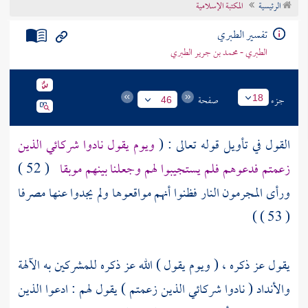
الرئيسية
المكتبة الإسلامية
تراجم الأعلام
تفسير الطبري
الطبري - محمد بن جرير الطبري
جزء
صفحة
18
46
القول في تأويل قوله تعالى : (
ويوم يقول نادوا شركائي الذين
زعمتم فدعوهم فلم يستجيبوا لهم وجعلنا بينهم موبقا
( 52 )
ورأى المجرمون النار فظنوا أنهم مواقعوها ولم يجدوا عنها مصرفا
( 53 ) )
يقول عز ذكره ، (
ويوم يقول
) الله عز ذكره للمشركين به الآلهة
والأنداد (
نادوا شركائي الذين زعمتم
) يقول لهم : ادعوا الذين