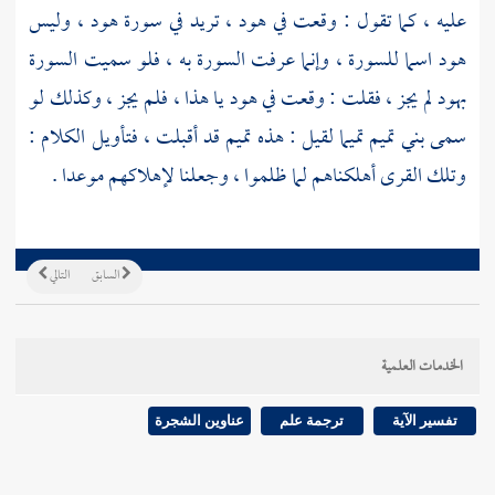
عليه ، كما تقول : وقعت في هود ، تريد في سورة هود ، وليس
هود اسما للسورة ، وإنما عرفت السورة به ، فلو سميت السورة
بهود لم يجز ، فقلت : وقعت في هود يا هذا ، فلم يجز ، وكذلك لو
سمى
بني تميم
تميما لقيل : هذه
تميم
قد أقبلت ، فتأويل الكلام :
وتلك القرى أهلكناهم لما ظلموا ، وجعلنا لإهلاكهم موعدا .
السابق
التالي
الخدمات العلمية
تفسير الآية
ترجمة علم
عناوين الشجرة