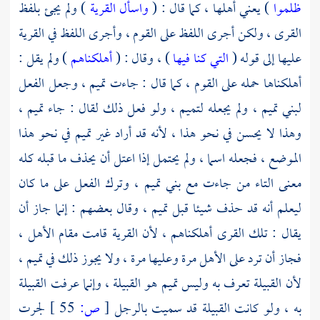
ظلموا
) يعني أهلها ، كما قال : (
واسأل القرية
) ولم يجئ بلفظ
القرى ، ولكن أجرى اللفظ على القوم ، وأجرى اللفظ في القرية
عليها إلى قوله (
التي كنا فيها
) ، وقال : (
أهلكناهم
) ولم يقل :
أهلكناها حمله على القوم ، كما قال : جاءت
تميم ،
وجعل الفعل
لبني تميم ،
ولم يجعله
لتميم ،
ولو فعل ذلك لقال : جاء
تميم ،
وهذا لا يحسن في نحو هذا ، لأنه قد أراد غير
تميم
في نحو هذا
الموضع ، فجعله اسما ، ولم يحتمل إذا اعتل أن يحذف ما قبله كله
معنى التاء من جاءت مع
بني تميم ،
وترك الفعل على ما كان
ليعلم أنه قد حذف شيئا قبل
تميم
، وقال بعضهم : إنما جاز أن
يقال : تلك القرى أهلكناهم ، لأن القرية قامت مقام الأهل ،
فجاز أن ترد على الأهل مرة وعليها مرة ، ولا يجوز ذلك في
تميم ،
لأن القبيلة تعرف به وليس تميم هو القبيلة ، وإنما عرفت القبيلة
به ، ولو كانت القبيلة قد سميت بالرجل
[
ص:
55 ]
لجرت