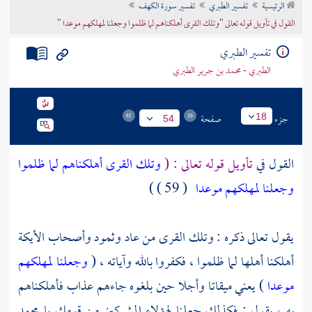
الرئيسية
تفسير الطبري
تفسير سورة الكهف
تراجم الأعلام
القول في تأويل قوله تعالى "وتلك القرى أهلكناهم لما ظلموا وجعلنا لمهلكهم موعدا "
تفسير الطبري
الطبري - محمد بن جرير الطبري
جزء
صفحة
18
54
القول في
تأويل قوله تعالى : (
وتلك القرى أهلكناهم لما ظلموا
وجعلنا لمهلكهم موعدا
( 59 ) )
يقول تعالى ذكره : وتلك القرى من
عاد
وثمود
وأصحاب الأيكة
أهلكنا أهلها لما ظلموا ، فكفروا بالله وآياته ، (
وجعلنا لمهلكهم
موعدا
) يعني ميقاتا وأجلا حين بلغوه جاءهم عذاب فأهلكناهم
به ، يقول : فكذلك جعلنا لهؤلاء المشركين من قومك يا
محمد