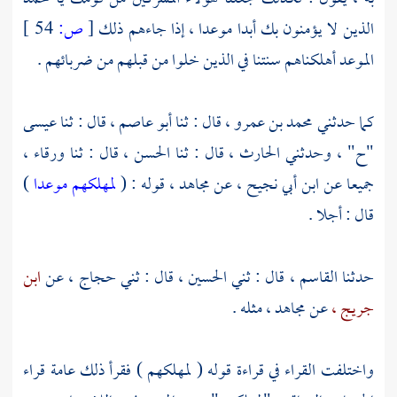
الذين لا يؤمنون بك أبدا موعدا ، إذا جاءهم ذلك
[
ص:
54 ]
الموعد أهلكناهم سنتنا في الذين خلوا من قبلهم من ضربائهم .
كما حدثني
محمد بن عمرو ،
قال : ثنا
أبو عاصم ،
قال : ثنا
عيسى
"ح" ، وحدثني
الحارث ،
قال : ثنا
الحسن ،
قال : ثنا
ورقاء ،
جميعا عن
ابن أبي نجيح ،
عن
مجاهد ،
قوله : (
لمهلكهم موعدا
)
قال : أجلا .
حدثنا
القاسم ،
قال : ثني
الحسين ،
قال : ثني
حجاج ،
عن
ابن
جريج ،
عن
مجاهد ،
مثله .
واختلفت القراء في قراءة قوله ( لمهلكهم ) فقرأ ذلك عامة قراء