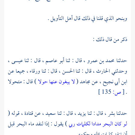
وبنحو الذي قلنا في ذلك قال أهل التأويل .
ذكر من قال ذلك :
حدثنا
محمد بن عمرو ،
قال : ثنا
أبو عاصم ،
قال : ثنا
عيسى
،
وحدثني
الحارث ،
قال : ثنا
الحسن ،
قال : ثنا
ورقاء ،
جميعا عن
ابن أبي نجيح ،
عن
مجاهد
(
لا يبغون عنها حولا
) قال : متحولا
.
[
ص:
135 ]
حدثنا
بشر ،
قال : ثنا
يزيد ،
قال : ثنا
سعيد ،
عن
قتادة ،
قوله (
لو كان البحر مدادا لكلمات ربي
) يقول : إذا لنفد ماء البحر قبل
أن تنفد كلمات الله وحكمه .