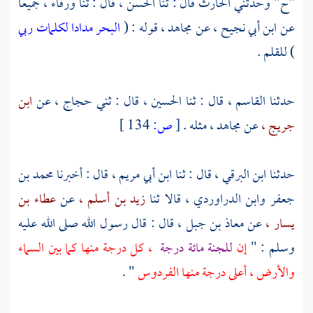
"ح" وحدثني
الحارث
قال : ثنا
الحسن ،
قال : ثنا
ورقاء ،
جميعا
عن
ابن أبي نجيح ،
عن
مجاهد ،
قوله : (
البحر مدادا لكلمات ربي
) للقلم .
حدثنا
القاسم ،
قال : ثنا
الحسين ،
قال : ثني
حجاج ،
عن
ابن
جريج ،
عن
مجاهد ،
مثله .
[
ص:
134 ]
حدثنا
ابن البرقي ،
قال : ثنا
ابن أبي مريم ،
قال : أخبرنا
محمد بن
جعفر
وابن الدراوردي ،
قالا ثنا
زيد بن أسلم ،
عن
عطاء بن
يسار ،
عن
معاذ بن جبل ،
قال : قال رسول الله صلى الله عليه
وسلم : "
إن
للجنة مائة درجة
، كل درجة منها كما بين السماء
والأرض ، أعلى درجة منها الفردوس
" .