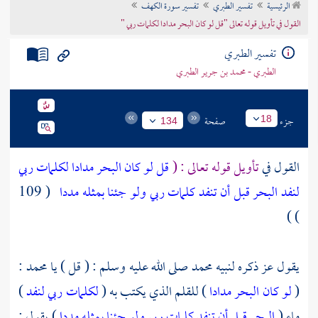
الرئيسية
تفسير الطبري
تفسير سورة الكهف
تراجم الأعلام
القول في تأويل قوله تعالى "قل لو كان البحر مدادا لكلمات ربي "
تفسير الطبري
الطبري - محمد بن جرير الطبري
جزء
صفحة
18
134
القول في
تأويل قوله تعالى : (
قل لو كان البحر مدادا لكلمات ربي
لنفد البحر قبل أن تنفد كلمات ربي ولو جئنا بمثله مددا
( 109
) )
يقول عز ذكره لنبيه
محمد
صلى الله عليه وسلم : ( قل ) يا
محمد
:
(
لو كان البحر مدادا
) للقلم الذي يكتب به (
لكلمات ربي لنفد
)
ماء (
البحر قبل أن تنفد كلمات ربي ولو جئنا بمثله مددا
) يقول :