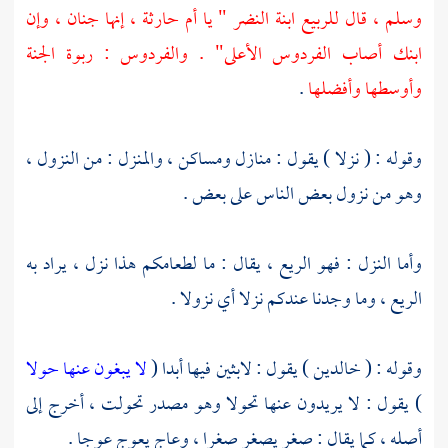
وسلم ، قال للربيع ابنة النضر " يا أم حارثة ، إنها جنان ، وإن
ابنك أصاب الفردوس الأعلى" . والفردوس : ربوة الجنة
وأوسطها وأفضلها
.
وقوله : ( نزلا ) يقول : منازل ومساكن ، والمنزل : من النزول ،
وهو من نزول بعض الناس على بعض .
وأما النزل : فهو الريع ، يقال : ما لطعامكم هذا نزل ، يراد به
الريع ، وما وجدنا عندكم نزلا أي نزولا .
وقوله : ( خالدين ) يقول : لابثين فيها أبدا (
لا يبغون عنها حولا
) يقول : لا يريدون عنها تحولا وهو مصدر تحولت ، أخرج إلى
أصله ، كما يقال : صغر يصغر صغرا ، وعاج يعوج عوجا .