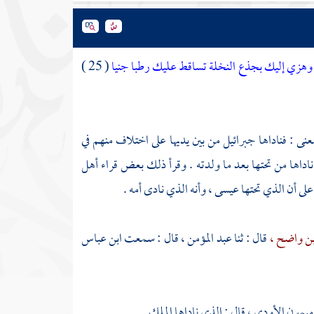
وهزي إليك بجذع النخلة تساقط عليك رطبا جنيا
( 25 )
عنى : فناداها
جبرائيل
من بين يديها على اختلاف منهم في
 ناداها من تحتها بعد ما ولدته . وقرأ ذلك بعض قراء أهل
على أن الذي تحتها
عيسى ،
وأنه الذي نادى أمه .
بن واضح ،
قال : ثنا
عبد المؤمن ،
قال : سمعت
ابن عباس
ميمون الأودي ،
قال : الذي ناداها الملك .