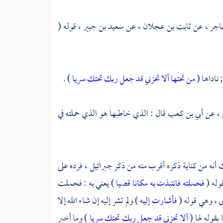
اجر ،
عن
ثابت بن عجلان ،
عن
سعيد بن جبير ،
قوله (
ناداها (
من تحتها ألا تحزني قد جعل ربك تحتك سريا
) .
 ،
عن
أبي بن كعب
قال : الذي خاطبها هو الذي حملته في
أنه من كناية ذكره أقرب منه من ذكر
جبرائيل ،
فرده على
وله (
فحملته فانتبذت به مكانا قصيا
) يعني به : فحملت
ى ، وهي قوله (
فأشارت إليه
) ولم تشر إليه إن شاء الله إلا
قوله لها (
ألا تحزني قد جعل ربك تحتك سريا
) وما أخبر