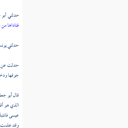
القول في تأويل قوله تعالى "إنا نحن نرث
حدثني
أبو 
الأرض ومن عليها وإلينا يرجعون "
فناداها من ت
القول في تأويل قوله تعالى "واذكر في الكتاب
إبراهيم إنه كان صديقا نبيا "
حدثني
يونس
القول في تأويل قوله تعالى "يا أبت إني قد
جاءني من العلم ما لم يأتك فاتبعني أهدك صراطا
حدثت عن
سويا "
جوفها ودخل
القول في تأويل قوله تعالى "يا أبت لا تعبد
الشيطان إن الشيطان كان للرحمن عصيا "
قال
أبو جع
القول في تأويل قوله تعالى "يا أبت إني أخاف
الذي هو أقر
أن يمسك عذاب من الرحمن فتكون للشيطان وليا
عيسى
فانتب
"
وقد علمت أن