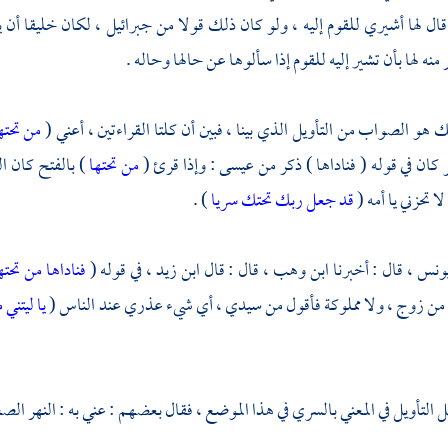
ه قال لها أشيري للقوم إليه ، ولو كان ذلك قولا من
جبرائيل ،
لكان خليقا أن ي
 منه لها بأن تشير إليه للقوم إذا سألوها عن حالها وحاله .
ك هو الصواب من التأويل الذي بينا ، فبين أن كلتا القراءتين ، أعني (
من تحته
كان في قوله ( فناداها ) ذكر من
عيسى
: وإذا قرئ (
من تحتها
) بالفتح كان ا
ا تحزني يا أمه (
قد جعل ربك تحتك سريا
) .
ونس ،
قال : أخبرنا
ابن وهب ،
قال : قال
ابن زيد ،
في قوله (
فناداها من تحته
من زوج ، ولا مملوكة فأقول من سيدي ، أي شيء عذري عند الناس (
يا ليتني
التأويل في المعني بالسري في هذا الموضع ، فقال بعضهم : عني به : النهر الصغ