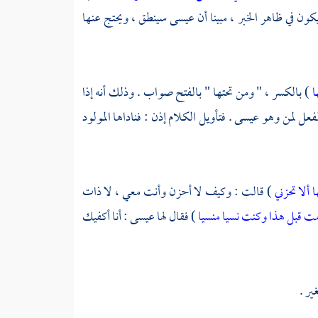
كون في ظاهر الخبر ، مبينا أن
عيسى
سينطق ، ويحتج عنها
ا
) بالكسر ، " ومن تحتها " بالفتح صواب . وذلك أنه إذا
لفعل لمن وهو
عيسى
. فتأويل الكلام إذن : فناداها المولود
ا ألا تحزني
) قالت : وكيف لا أحزن وأنت معي ، لا ذات
 مت قبل هذا وكنت نسيا منسيا
) فقال لها عيسى : أنا أكفيك
ير .