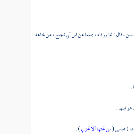
حسن ،
قال : ثنا
ورقاء ،
جميعا عن
ابن أبي نجيح ،
عن
مجاهد
 .
 هو ابنها .
اها ) عيسى (
من تحتها ألا تحزني
) .