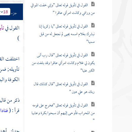
القول في تأويل قوله تعالى "وإني خفت الموالي
من ورائي وكانت امرأتي عاقرا "
جزء
18
القول في تأويل قوله تعالى "يا زكريا إنا
القول في
تأو
نبشرك بغلام اسمه يحيى لم نجعل له من قبل
)
سميا"
القول في تأويل قوله تعالى "قال رب أنى
اختلفت القر
يكون لي غلام وكانت امرأتي عاقرا وقد بلغت من
تأويله; فمن
الكبر عتيا"
الكوفة
والب
القول في تأويل قوله تعالى "قال كذلك قال
ربك هو علي هين "
ذكر من قال 
القول في تأويل قوله تعالى "فخرج على قومه
قرأ : (
فنادا
من المحراب فأوحى إليهم أن سبحوا بكرة وعشيا
"
حدثني
أحمد