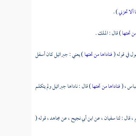
 ألا تحزني
) .
من تحتها
) قال : الملك .
ول في قوله (
فناداها من تحتها
) يعني : جبرائيل كان أسفل
باس ،
(
فناداها من تحتها
) قال : ناداها
جبرائيل
ولم يتكلم
 ،
قال : ثنا
سفيان ،
عن
ابن أبي نجيح ،
عن
مجاهد ،
قوله (