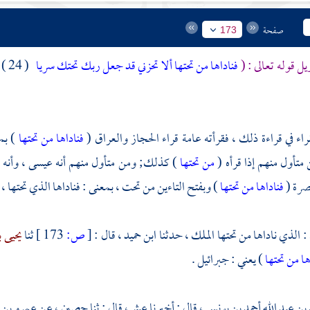
صفحة
173
يل قوله تعالى : (
فناداها من تحتها ألا تحزني قد جعل ربك تحتك سريا
( 24 )
اء في قراءة ذلك ، فقرأته عامة قراء
الحجاز
والعراق
(
فناداها من تحتها
) بم
 متأول منهم إذا قرأه (
من تحتها
) كذلك; ومن متأول منهم أنه
عيسى
، وأنه
صرة
(
فناداها من تحتها
) وبفتح التاءين من تحت ، بمعنى : فناداها الذي تحتها ، 
: الذي ناداها من تحتها الملك ، حدثنا
ابن حميد ،
قال :
[
ص:
173 ]
ثنا
يحيى 
ها من تحتها
) يعني : جبرائيل .
 بن عبد الله أحمد بن يونس ،
قال : أخبرنا
عبثر
، قال : ثنا
حصين ،
عن
عمرو بن 