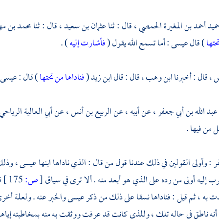
حميد أحمد بن المغيرة الحمصي ،
قال : ثنا
عثمان بن سعيد
، قال : ثنا
محمد بن مه
حتها
) قال عيسى : أما تسمع الله يقول (
فأشارت إليه
) .
 ،
قال : أخبرنا
ابن وهب ،
قال : قال
ابن زيد
(
فناداها من تحتها
) قال :
عيسى;
عبد الله بن أبي جعفر ،
عن أبيه ، عن
الربيع بن أنس ،
عن
أبي العالية الرياحي
 من فيها .
فر
: وأولى القولين في ذلك عندنا قول من قال : الذي ناداها ابنها
عيسى ،
وذلك 
ب إليه أولى من رده على الذي هو أبعد منه . ألا ترى في سياق
[
ص:
175 ]
ق
ذت به ، ثم قيل : فناداها نسقا على ذلك من ذكر
عيسى
والخبر عنه . ولعلة أخر
ه ناطق في حاله تلك ، وللذي كانت قد عرفت ووثقت به منه بمخاطبته إياها ب