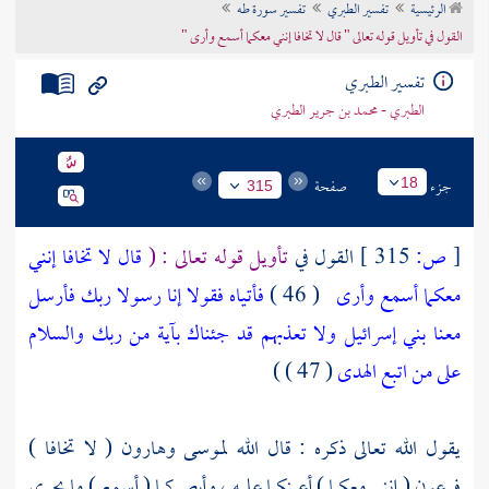
الرئيسية
تفسير الطبري
تفسير سورة طه
تراجم الأعلام
القول في تأويل قوله تعالى " قال لا تخافا إنني معكما أسمع وأرى "
تفسير الطبري
الطبري - محمد بن جرير الطبري
جزء
صفحة
18
315
[
ص:
315 ]
القول في
تأويل قوله تعالى : (
قال لا تخافا إنني
معكما أسمع وأرى
( 46 )
فأتياه فقولا إنا رسولا ربك فأرسل
معنا بني إسرائيل ولا تعذبهم قد جئناك بآية من ربك والسلام
على من اتبع الهدى
( 47 ) )
يقول الله تعالى ذكره : قال الله
لموسى
وهارون
( لا تخافا )
فرعون
( إنني معكما ) أعينكما عليه ، وأبصركما ( أسمع ) ما يجري