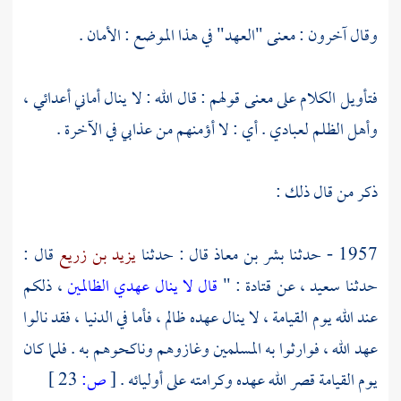
وقال آخرون : معنى "العهد" في هذا الموضع : الأمان .
فتأويل الكلام على معنى قولهم : قال الله : لا ينال أماني أعدائي ،
وأهل الظلم لعبادي . أي : لا أؤمنهم من عذابي في الآخرة .
ذكر من قال ذلك :
1957 - حدثنا
بشر بن معاذ
قال : حدثنا
يزيد بن زريع
قال :
حدثنا
سعيد
، عن
قتادة
: "
قال لا ينال عهدي الظالمين
، ذلكم
عند الله يوم القيامة ، لا ينال عهده ظالم ، فأما في الدنيا ، فقد نالوا
عهد الله ، فوارثوا به المسلمين وغازوهم وناكحوهم به . فلما كان
يوم القيامة قصر الله عهده وكرامته على أوليائه .
[
ص:
23 ]