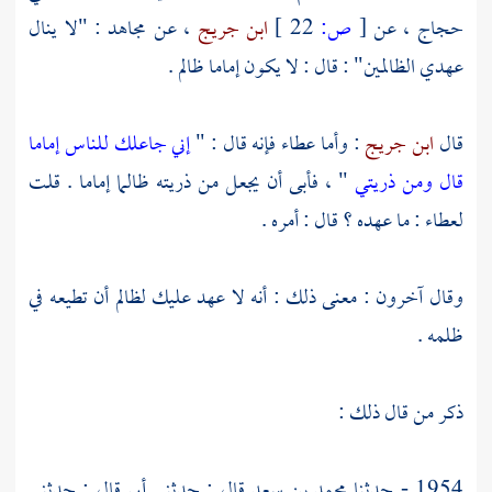
حجاج
، عن
[
ص:
22 ]
ابن جريج
، عن
مجاهد
: "لا ينال
عهدي الظالمين" : قال : لا يكون إماما ظالم .
قال
ابن جريج
: وأما
عطاء
فإنه قال : "
إني جاعلك للناس إماما
قال ومن ذريتي
" ، فأبى أن يجعل من ذريته ظالما إماما . قلت
لعطاء
: ما عهده ؟ قال : أمره .
وقال آخرون : معنى ذلك : أنه لا عهد عليك لظالم أن تطيعه في
ظلمه .
ذكر من قال ذلك :
1954 - حدثنا
محمد بن سعد
قال : حدثني أبي قال : حدثني