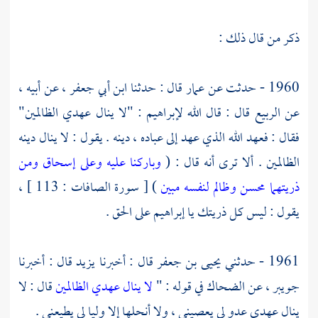
ذكر من قال ذلك :
1960 - حدثت عن
عمار
قال : حدثنا
ابن أبي جعفر
، عن أبيه ،
عن
الربيع
قال : قال الله
لإبراهيم
: "لا ينال عهدي الظالمين"
فقال : فعهد الله الذي عهد إلى عباده ، دينه . يقول : لا ينال دينه
الظالمين . ألا ترى أنه قال : (
وباركنا عليه وعلى إسحاق ومن
ذريتهما محسن وظالم لنفسه مبين
) [ سورة الصافات : 113 ] ،
يقول : ليس كل ذريتك يا
إبراهيم
على الحق .
1961 - حدثني
يحيى بن جعفر
قال : أخبرنا
يزيد
قال : أخبرنا
جويبر
، عن
الضحاك
في قوله : "
لا ينال عهدي الظالمين
قال : لا
ينال عهدي عدو لي يعصيني ، ولا أنحلها إلا وليا لي يطيعني .