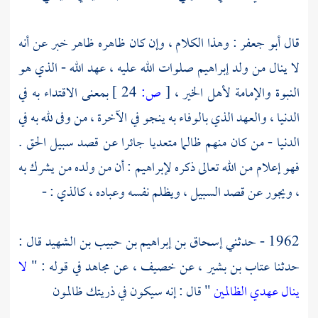
قال
أبو جعفر
: وهذا الكلام ، وإن كان ظاهره ظاهر خبر عن أنه
لا ينال من ولد
إبراهيم
صلوات الله عليه ، عهد الله - الذي هو
النبوة والإمامة لأهل الخير ،
[
ص:
24 ]
بمعنى الاقتداء به في
الدنيا ، والعهد الذي بالوفاء به ينجو في الآخرة ، من وفى لله به في
الدنيا - من كان منهم ظالما متعديا جائرا عن قصد سبيل الحق .
فهو إعلام من الله تعالى ذكره لإبراهيم : أن من ولده من يشرك به
، ويجور عن قصد السبيل ، ويظلم نفسه وعباده ، كالذي : -
1962 - حدثني
إسحاق بن إبراهيم بن حبيب بن الشهيد
قال :
حدثنا
عتاب بن بشير
، عن
خصيف
، عن
مجاهد
في قوله : "
لا
ينال عهدي الظالمين
" قال : إنه سيكون في ذريتك ظالمون