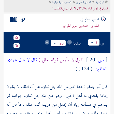
الرئيسية
تفسير الطبري
تفسير سورة البقرة
تراجم الأعلام
القول في تأويل قوله تعالى "قال لا ينال عهدي الظالمين "
تفسير الطبري
الطبري - محمد بن جرير الطبري
جزء
صفحة
3
20
[
ص:
20 ]
القول في تأويل قوله تعالى (
قال لا ينال عهدي
الظالمين
( 124 ) )
قال
أبو جعفر
: هذا خبر من الله جل ثناؤه عن أن الظالم لا يكون
إماما يقتدي به أهل الخير . وهو من الله جل ثناؤه جواب لما
يتوهم في مسألته إياه أن يجعل من ذريته أئمة مثله . فأخبر أنه
فاعل ذلك ، إلا بمن كان من أهل الظلم منهم ، فإنه غير مصيره