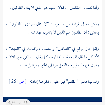
وأما نصب "الظالمين" ، فلأن العهد هو الذي لا ينال الظالمين .
وذكر أنه في قراءة
ابن مسعود
: "لا ينال عهدي الظالمون" ،
بمعنى : أن الظالمين هم الذين لا ينالون عهد الله .
وإنما جاز الرفع في "الظالمين" والنصب ، وكذلك في "العهد" ،
لأن كل ما نال المرء فقد ناله المرء ، كما يقال : "نالني خير فلان ،
ونلت خيره" ، فيوجه الفعل مرة إلى الخير ومرة إلى نفسه .
وقد بينا معنى "الظلم" فيما مضى ، فكرهنا إعادته .
[
ص:
25 ]
السابق
التالي