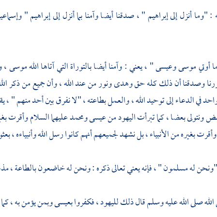
: "وما أنزل إلى إبراهيم " ، صدقنا أيضا وآمنا بما أنزل إلى
إبراهيم
"
وإسماعي
ا أوتي موسى وعيسى " ، يعني : وآمنا أيضا بالتوراة التي آتاها الله
موسى
، و
رنا وصدقنا أن ذلك كله حق وهدى ونور من عند الله ، وأن جميع من ذكر الل
احد في الدعاء إلى توحيد الله ، والعمل بطاعته ، "لا نفرق بين أحد منهم " ، ي
عض ونتولى بعضا ، كما تبرأت
اليهود
من
عيسى
ومحمد
عليهما السلام وأقرت بغير
قرت بغيره من الأنبياء ، بل نشهد لجميعهم أنهم كانوا رسل الله وأنبياءه ، بعثو
 "ونحن له مسلمون " ، فإنه يعني تعالى ذكره : ونحن له خاضعون بالطاعة ، مذعن
 الله صلى الله عليه وسلم قال ذلك
لليهود
، فكفروا
بعيسى
وبمن يؤمن به ، كما :