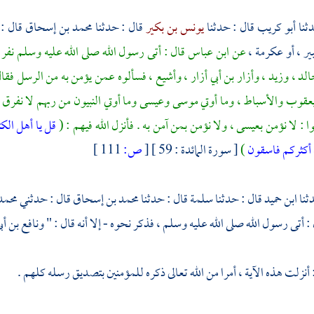
أبو كريب
قال : حدثنا
يونس بن بكير
قال : حدثنا
محمد بن إسحاق
قال :
ير ،
أو
عكرمة
،
عن
ابن عباس
قال : أتى رسول الله صلى الله عليه وسلم نفر 
لد ،
وزيد ،
وأزار بن أبي أزار ،
وأشيع
، فسألوه عمن يؤمن به من الرسل فقال : 
عقوب
والأسباط ، وما أوتي
موسى
وعيسى
وما أوتي النبيون من ربهم لا نفرق
وا : لا نؤمن
بعيسى
، ولا نؤمن بمن آمن به . فأنزل الله فيهم : (
قل يا أهل الكتا
 أكثركم فاسقون
)
[ سورة المائدة : 59 ]
[
ص:
111 ]
ابن حميد
قال : حدثنا
سلمة
قال : حدثنا
محمد بن إسحاق
قال : حدثني
محمد
 : أتى رسول الله صلى الله عليه وسلم ، فذكر نحوه - إلا أنه قال : "
ونافع بن أب
 أنزلت هذه الآية ، أمرا من الله تعالى ذكره للمؤمنين بتصديق رسله كلهم .