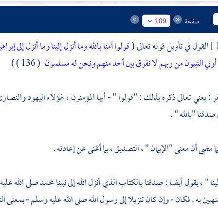
صفحة
109
القول في تأويل قوله تعالى (
قولوا آمنا بالله وما أنزل إلينا وما أنزل إلى
وتي النبيون من ربهم لا نفرق بين أحد منهم ونحن له مسلمون
( 136 ) )
فر
: يعني تعالى ذكره بذلك : "قولوا " - أيها المؤمنون ، لهؤلاء اليهود والنصار
 صدقنا "بالله " .
ما مضى أن معنى "الإيمان " ، التصديق ، بما أغنى عن إعادته .
ينا " ، يقول أيضا : صدقنا بالكتاب الذي أنزل الله إلى نبينا
محمد
صلى الله عليه 
يين به . فكان - وإن كان تنزيلا إلى رسول الله صلى الله عليه وسلم - بمعنى ال