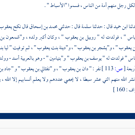
كل رجل منهم أمة من الناس ، فسموا "الأسباط " .
ابن حميد
قال : حدثنا
سلمة
قال : حدثني
محمد بن إسحاق
قال نكح
يعقوب 
لياس
" ، فولدت له "
روبيل بن يعقوب
" ، وكان أكبر ولده ،
و"شمعون بن
ن يعقوب
" ،
و"يشجر بن يعقوب
" ،
و"دينة بنت يعقوب "
، ثم توفيت "
ليا ب
ياس
" فولدت له "
يوسف بن يعقوب
"
و"بنيامين "
- وهو بالعربية أسد - وولد
أربعة
[
ص:
113 ]
نفر : "
دان بن يعقوب
" ،
و "نفثالي بن يعقوب
"
و "جاد ب
ر الله منهم اثني عشر سبطا ، لا يحصي عددهم ولا يعلم أنسابهم إلا الله ، يق
 160 ]