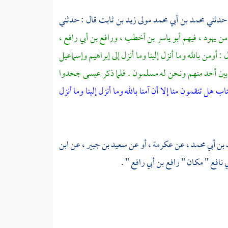
 حدثني
محمد بن أبي محمد مولى زيد بن ثابت
قال : حدثني
من يهود ، فيهم
أبو ياسر بن أخطب ،
ورافع بن أبي رافع ،
أومن بالله وما أنزل إلينا وما أنزل إلى
إبراهيم
وإسماعيل
 بين أحد منهم ونحن له مسلمون . فلما ذكر
عيسى
جحدوا
ب هل تنقمون منا إلا أن آمنا بالله وما أنزل إلينا وما أنزل
 بن أبي محمد
، عن
عكرمة ،
أو عن
سعيد بن جبير ،
عن
ابن
ي نافع
" مكان "
رافع بن أبي رافع
" .