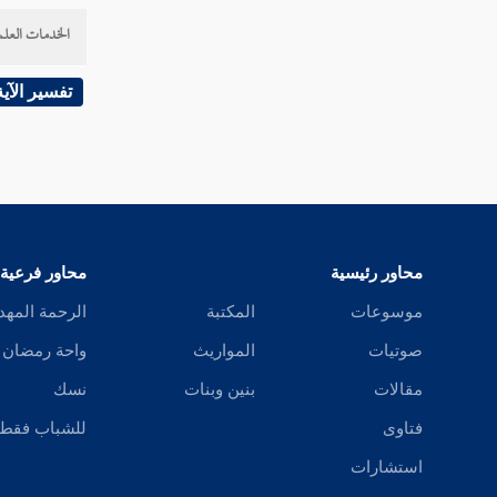
القول في تأويل قوله تعالى " ويمدهم "
الخدمات العلم
القول في تأويل قوله تعالى " في طغيانهم "
تفسير الآية
القول في تأويل قوله تعالى " يعمهون "
القول في تأويل قوله تعالى " أولئك الذين
اشتروا الضلالة بالهدى "
القول في تأويل قوله تعالى " فما ربحت
محاور رئيسية
محاور فرعية
تجارتهم "
موسوعات
المكتبة
الرحمة المهد
القول في تأويل قوله تعالى " وما كانوا
صوتيات
المواريث
واحة رمضان
مهتدين "
مقالات
بنين وبنات
نسك
القول في تأويل قوله تعالى " مثلهم كمثل
فتاوى
للشباب فقط
الذي استوقد نارا فلما أضاءت ما حوله ذهب الله
بنورهم وتركهم في ظلمات لا يبصرون "
استشارات