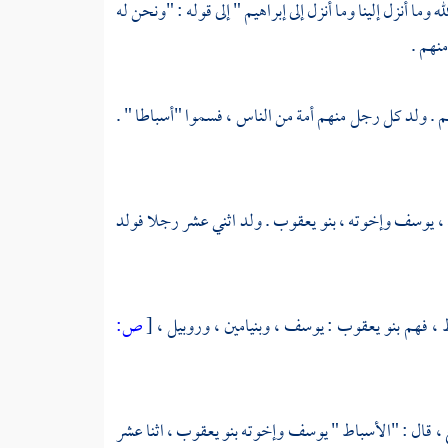
لله وما أنزل إلينا وما أنزل إلى إبراهيم " إلى قوله : "ونحن له
منهم .
م
. ولد كل رجل منهم أمة من الناس ، فسموا "أسباطا " .
 ،
يوسف
وإخوته ، بنو
يعقوب
. ولد اثني عشر رجلا فولد
ط ، فهم بنو
يعقوب
:
يوسف
،
وبنيامين
،
وروبيل
،
[
ص:
ع
، قال : "الأسباط "
يوسف
وإخوته بنو
يعقوب ،
اثنا عشر