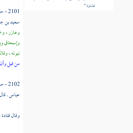
غشاوة "
2101 - حدثنا
القول في تأويل قوله تعالى "ولهم عذاب
سعيد بن جب
عظيم "
وعازر ،
وخا
القول في تأويل قوله تعالى "ومن الناس من
وإسحاق
وي
يقول آمنا بالله وباليوم الآخر وما هم بمؤمنين
نبوته ، وقال
القول في تأويل قوله تعالى "يخادعون الله
من قبل وأن
والذين آمنوا "
2102 - حدثنا
القول في تأويل قوله تعالى "وما يخدعون إلا
أنفسهم "
عباس
. قال
القول في تأويل قوله تعالى "وما يشعرون "
وقال
قتادة
:
القول في تأويل قوله تعالى "في قلوبهم مرض
"