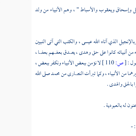
ل
وإسحاق
ويعقوب
والأسباط " ، وهم الأنبياء من ولد
بالإنجيل الذي آتاه الله
عيسى
، والكتب التي آتى النبيين
ه من أنبيائه كانوا على حق وهدى ، يصدق بعضهم بعضا ،
قول :
[
ص:
110 ]
لا نؤمن ببعض الأنبياء ونكفر ببعض ،
هما من الأنبياء ، وكما تبرأت
النصارى
من
محمد
صلى الله
ا بالحق والهدى .
ون له بالعبودية .
 -