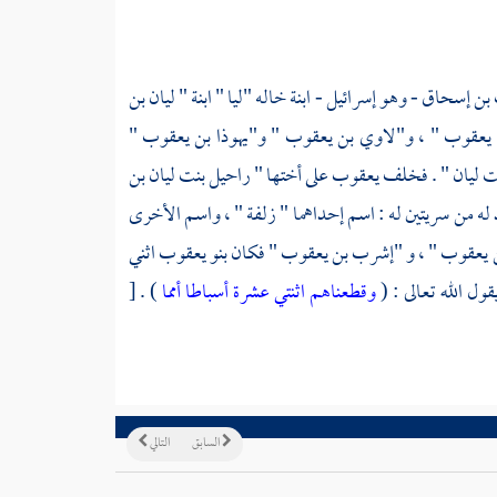
بن إسحاق - وهو إسرائيل
- ابنة خاله "ليا " ابنة "
ليان بن
 يعقوب
" ،
و"لاوي بن يعقوب "
و"يهوذا بن يعقوب
"
نت ليان
" . فخلف
يعقوب
على أختها "
راحيل بنت ليان بن
 له من سريتين له : اسم إحداهما "
زلفة
" ، واسم الأخرى
ن يعقوب
" ،
و "إشرب بن يعقوب
" فكان بنو
يعقوب
اثني
ول الله تعالى : (
وقطعناهم اثنتي عشرة أسباطا أمما
) . [
السابق
التالي