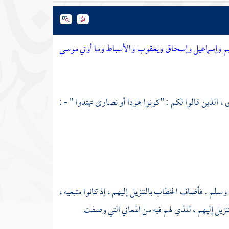
 إبراهيم وإسماعيل وإسحاق ويعقوب والأسباط وما أوتي موسى
ى ، الذين قالوا لكم : "كونوا هودا أو نصارى تهتدوا " - :
وسلم . فأضاف الخطاب بالتنزيل إليهم ، إذ كانوا متبعيه ،
تنزيل إليهم ، للذي لهم فيه من المعاني التي وصفت