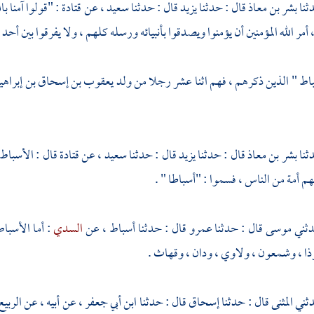
بشر بن معاذ
قال : حدثنا
يزيد
قال : حدثنا
سعيد
، عن
قتادة
: "قولوا آمنا با
مر الله المؤمنين أن يؤمنوا ويصدقوا بأنبيائه ورسله كلهم ، ولا يفرقوا بين أحد 
باط " الذين ذكرهم ، فهم اثنا عشر رجلا من ولد
يعقوب بن إسحاق بن إبراهي
بشر بن معاذ
قال : حدثنا
يزيد
قال : حدثنا
سعيد ،
عن
قتادة
قال : الأسباط
 أمة من الناس ، فسموا : "أسباطا " .
موسى
قال : حدثنا
عمرو
قال : حدثنا
أسباط
، عن
السدي
: أما الأسبا
ذا
،
وشمعون
،
ولاوي
،
ودان
،
وقهاث
.
المثنى
قال : حدثنا
إسحاق
قال : حدثنا
ابن أبي جعفر
، عن أبيه ، عن
الربي