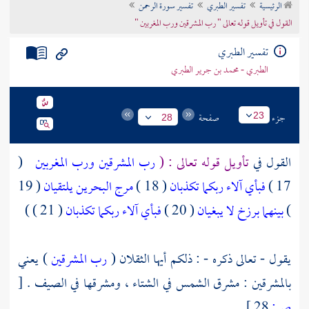
الرئيسية
تفسير الطبري
تفسير سورة الرحمن
تراجم الأعلام
القول في تأويل قوله تعالى " رب المشرقين ورب المغربين "
تفسير الطبري
الطبري - محمد بن جرير الطبري
جزء
صفحة
23
28
القول في
تأويل قوله تعالى : (
رب المشرقين ورب المغربين
(
17 )
فبأي آلاء ربكما تكذبان
( 18 )
مرج البحرين يلتقيان
( 19
)
بينهما برزخ لا يبغيان
( 20 )
فبأي آلاء ربكما تكذبان
( 21 ) )
يقول - تعالى ذكره - : ذلكم أيها الثقلان (
رب المشرقين
) يعني
بالمشرقين : مشرق الشمس في الشتاء ، ومشرقها في الصيف .
[
ص:
28 ]