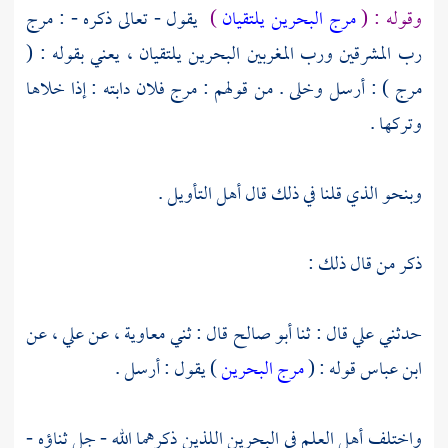
وقوله : (
مرج البحرين يلتقيان
)
يقول - تعالى ذكره - : مرج
رب المشرقين ورب المغربين البحرين يلتقيان ، يعني بقوله : (
مرج ) : أرسل وخلى . من قولهم : مرج فلان دابته : إذا خلاها
وتركها .
وبنحو الذي قلنا في ذلك قال أهل التأويل .
ذكر من قال ذلك :
حدثني
علي
قال : ثنا
أبو صالح
قال : ثني
معاوية
، عن
علي
، عن
ابن عباس
قوله : (
مرج البحرين
) يقول : أرسل .
واختلف أهل العلم في البحرين اللذين ذكرهما الله - جل ثناؤه -