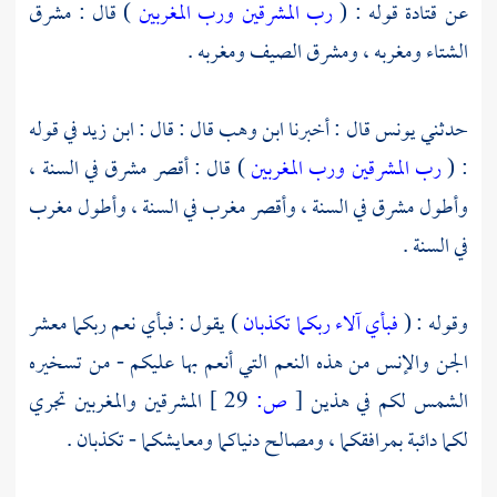
عن
قتادة
قوله : (
رب المشرقين ورب المغربين
) قال : مشرق
الشتاء ومغربه ، ومشرق الصيف ومغربه .
حدثني
يونس
قال : أخبرنا
ابن وهب
قال : قال :
ابن زيد
في قوله
: (
رب المشرقين ورب المغربين
) قال : أقصر مشرق في السنة ،
وأطول مشرق في السنة ، وأقصر مغرب في السنة ، وأطول مغرب
في السنة .
وقوله : (
فبأي آلاء ربكما تكذبان
) يقول : فبأي نعم ربكما معشر
الجن والإنس من هذه النعم التي أنعم بها عليكم - من تسخيره
الشمس لكم في هذين
[
ص:
29 ]
المشرقين والمغربين تجري
لكما دائبة بمرافقكما ، ومصالح دنياكما ومعايشكما - تكذبان .