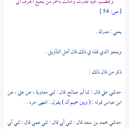
ويخضب لحية غدرت وخانت بأحمر من نجيع الجوف آني
[
ص:
54 ]
يعني : مدرك .
وبنحو الذي قلنا في ذلك قال أهل التأويل .
ذكر من قال ذلك :
حدثني
علي
قال : ثنا
أبو صالح
قال : ثني
معاوية
، عن
علي
، عن
ابن عباس
قوله : (
وبين حميم آن
) يقول : انتهى حره .
حدثني
محمد بن سعد
قال : ثني أبي قال : ثني عمي قال : ثني أبي