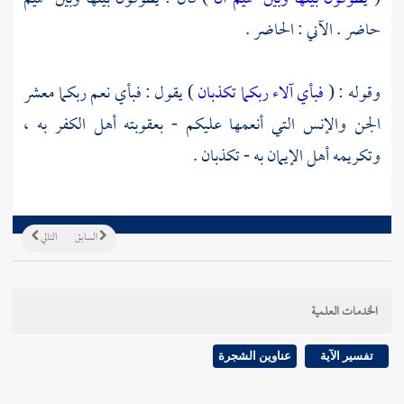
حاضر . الآني : الحاضر .
وقوله : (
فبأي آلاء ربكما تكذبان
) يقول : فبأي نعم ربكما معشر
الجن والإنس التي أنعمها عليكم - بعقوبته أهل الكفر به ،
وتكريمه أهل الإيمان به - تكذبان .
السابق
التالي
الخدمات العلمية
تفسير الآية
عناوين الشجرة