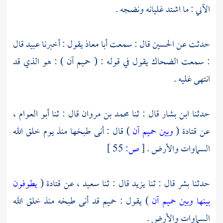
الآني : ما اشتد غليانه ونضجه .
حدثت عن
الحسين
قال : سمعت
أبا معاذ
يقول : أخبرنا
عبيد
قال
: سمعت
الضحاك
يقول في قوله : ( حميم آن ) : هو الذي قد
انتهى غليه .
حدثنا
ابن بشار
قال : ثنا
محمد بن مروان
قال : ثنا
أبو العوام
،
عن
قتادة
(
وبين حميم آن
) قال : أنى طبخها منذ يوم خلق الله
السماوات والأرض .
[
ص:
55 ]
حدثنا
بشر
قال : ثنا
يزيد
قال : ثنا
سعيد
، عن
قتادة
(
يطوفون
بينها وبين حميم آن
) يقول : حميم قد أنى طبخه منذ خلق الله
السماوات والأرض .