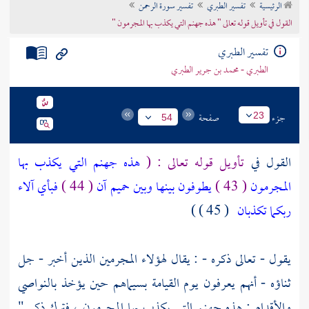
الرئيسية
تفسير الطبري
تفسير سورة الرحمن
تراجم الأعلام
القول في تأويل قوله تعالى " هذه جهنم التي يكذب بها المجرمون "
تفسير الطبري
الطبري - محمد بن جرير الطبري
جزء
صفحة
23
54
القول في
تأويل قوله تعالى : (
هذه جهنم التي يكذب بها
المجرمون
( 43 )
يطوفون بينها وبين حميم آن
( 44 )
فبأي آلاء
ربكما تكذبان
( 45 ) )
يقول - تعالى ذكره - : يقال لهؤلاء المجرمين الذين أخبر - جل
ثناؤه - أنهم يعرفون يوم القيامة بسيماهم حين يؤخذ بالنواصي
والأقدام : هذه جهنم التي يكذب بها المجرمون ، فترك ذكر "