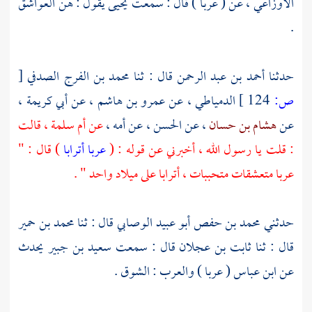
الأوزاعي
، عن ( عربا ) قال : سمعت
يحيى
يقول : هن العواشق
.
حدثنا
أحمد بن عبد الرحمن
قال : ثنا
محمد بن الفرج الصدفي
[
ص:
124 ]
الدمياطي
، عن
عمرو بن هاشم
، عن
أبي كريمة
،
عن
هشام بن حسان
، عن
الحسن
، عن أمه ،
عن
أم سلمة ،
قالت
: قلت يا رسول الله ، أخبرني عن قوله : (
عربا أترابا
) قال : "
عربا متعشقات متحببات ، أترابا على ميلاد واحد " .
حدثني
محمد بن حفص أبو عبيد الوصابي
قال : ثنا
محمد بن حمير
قال : ثنا
ثابت بن عجلان
قال : سمعت
سعيد بن جبير
يحدث
عن
ابن عباس
( عربا ) والعرب : الشوق .