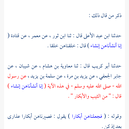
ذكر من قال ذلك :
حدثنا
ابن عبد الأعلى
قال : ثنا
ابن ثور
، عن
معمر
، عن
قتادة
(
إنا أنشأناهن إنشاء
) قال : خلقناهن خلقا .
حدثنا
أبو كريب
قال : ثنا
معاوية بن هشام
، عن
شيبان
، عن
جابر الجعفي
، عن
يزيد بن مرة
، عن
سلمة بن يزيد
،
عن رسول
الله - صلى الله عليه وسلم - في هذه الآية (
إنا أنشأناهن إنشاء
)
قال : " من الثيب والأبكار " .
وقوله : (
فجعلناهن أبكارا
) يقول : فصيرناهن أبكارا عذارى
بعد إذ كن .