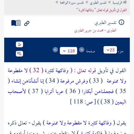
الرئيسية
تفسير الطبري
تفسير سورة الواقعة
تراجم الأعلام
القول في تأويل قوله تعالى " وفاكهة كثيرة "
تفسير الطبري
الطبري - محمد بن جرير الطبري
جزء
صفحة
23
118
القول في تأويل
قوله تعالى : (
وفاكهة كثيرة
( 32 )
لا مقطوعة
ولا ممنوعة
( 33 )
وفرش مرفوعة
( 34 )
إنا أنشأناهن إنشاء
(
35 )
فجعلناهن أبكارا
( 36 )
عربا أترابا
( 37 )
لأصحاب
اليمين
( 38 ) )
[
ص:
118 ]
يقول (
وفاكهة كثيرة لا مقطوعة ولا ممنوعة
) يقول - تعالى ذكره
- : وفيها (
فاكهة كثيرة
) لا ينقطع عنهم شيء منها أرادوه في