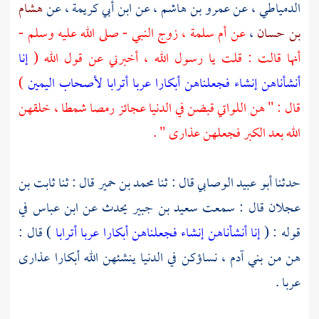
الدمياطي
، عن
عمرو بن هاشم
، عن
ابن أبي كريمة
، عن
هشام
بن حسان
،
عن
أم سلمة ،
زوج النبي - صلى الله عليه وسلم -
أنها قالت : قلت يا رسول الله ، أخبرني عن قول الله (
إنا
أنشأناهن إنشاء فجعلناهن أبكارا عربا أترابا لأصحاب اليمين
)
قال : " هن اللواتي قبضن في الدنيا عجائز رمصا شمطا ، خلقهن
الله بعد الكبر فجعلهن عذارى " .
حدثنا
أبو عبيد الوصابي
قال : ثنا
محمد بن حمير
قال : ثنا
ثابت بن
عجلان
قال : سمعت
سعيد بن جبير
يحدث عن
ابن عباس
في
قوله : (
إنا أنشأناهن إنشاء فجعلناهن أبكارا عربا أترابا
) قال :
هن من بني
آدم ،
نساؤكن في الدنيا ينشئهن الله أبكارا عذارى
عربا .