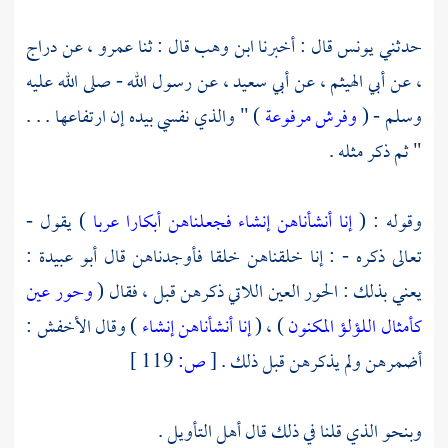
حدثني
يونس
قال : أخبرنا
ابن وهب
قال : ثنا
عمرو
، عن
دراج
، عن
أبي الهيثم
، عن
أبي سعيد
، عن رسول الله - صلى الله عليه
وسلم - (
وفرش مرفوعة
) " والذي نفسي بيده إن ارتفاعها . . .
" ثم ذكر مثله .
وقوله : (
إنا أنشأناهن إنشاء فجعلناهن أبكارا عربا
) يقول -
تعالى ذكره - : إنا خلقناهن خلقا فأوجدناهن قال أبو عبيدة :
يعني بذلك : الحور العين اللاتي ذكرهن قبل ، فقال (
وحور عين
كأمثال اللؤلؤ المكنون
) ، (
إنا أنشأناهن إنشاء
) وقال
الأخفش
:
أضمرهن ولم يذكرهن قبل ذلك .
[
ص:
119 ]
وبنحو الذي قلنا في ذلك قال أهل التأويل .