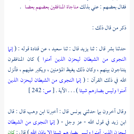
فقال بعضهم : عني بذلك
مناجاة المنافقين بعضهم بعضا
.
ذكر من قال ذلك :
حدثنا
بشر
قال : ثنا
يزيد
قال : ثنا
سعيد
، عن
قتادة
قوله : (
إنما
النجوى من الشيطان ليحزن الذين آمنوا
) كان المنافقون
يتناجون بينهم ، وكان ذلك يغيظ المؤمنين ، ويكبر عليهم ، فأنزل
الله في ذلك القرآن : (
إنما النجوى من الشيطان ليحزن الذين
آمنوا وليس بضارهم شيئا
) . . . الآية .
[
ص:
242 ]
وقال آخرون بما حدثني
يونس
قال : أخبرنا
ابن وهب
قال : قال
ابن زيد
في قول الله - عز وجل - (
إنما النجوى من الشيطان
ليحزن الذين آمنوا وليس بضارهم شيئا إلا بإذن الله
) قال :
كان