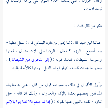
وقال آخرون : عني بذلك أحلام النوم التي يراها الإنسان في
نومه فتحزنه .
ذكر من قال ذلك :
حدثنا
ابن حميد
قال : ثنا
يحيى بن داود البلخي
قال : سئل
عطية
-
وأنا أسمع - الرؤيا ؟ فقال : الرؤيا على ثلاث منازل ، فمنها
وسوسة الشيطان ، فذلك قوله : (
إنما النجوى من الشيطان
) .
ومنها ما يحدث نفسه بالنهار فيراه بالليل . ومنها كالأخذ باليد .
وأولى الأقوال في ذلك بالصواب قول من قال : عني به مناجاة
المنافقين بعضهم بعضا بالإثم والعدوان ، وذلك أن الله - جل
ثناؤه - تقدم بالنهي عنها بقوله : (
إذا تناجيتم فلا تتناجوا بالإثم