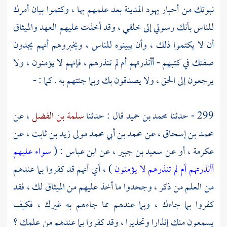
نبوتك من أحبار يهود
المدينة
بعد علمهم بها ، وكتموا بيان أمرك
للناس بأنك رسولي إلى خلقي ، وقد أخذت عليهم العهد والميثاق
أن لا يكتموا ذلك ، وأن يبينوه للناس ، ويخبروهم أنهم يجدون
صفتك في كتبهم - أأنذرتهم أم لم تنذرهم ، فإنهم لا يؤمنون ، ولا
يرجعون إلى الحق ، ولا يصدقون بك وبما جئتهم به . كما : -
299 - حدثنا
محمد بن حميد
قال : حدثنا
سلمة بن الفضل
، عن
محمد بن إسحاق
، عن
محمد بن أبي محمد مولى زيد بن ثابت
، عن
عكرمة
، أو عن
سعيد بن جبير
، عن
ابن عباس
: (
سواء عليهم
أأنذرتهم أم لم تنذرهم لا يؤمنون
) ، أي أنهم قد كفروا بما عندهم
من العلم من ذكر ، وجحدوا ما أخذ عليهم من الميثاق لك ، فقد
كفروا بما جاءك ، وبما عندهم مما جاءهم به غيرك ، فكيف
يسمعون منك إنذارا وتحذيرا ، وقد كفروا بما عندهم من علمك ؟