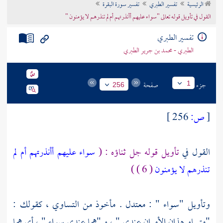
الرئيسية
تفسير الطبري
تفسير سورة البقرة
تراجم الأعلام
القول في تأويل قوله تعالى "سواء عليهم أأنذرتهم أم لم تنذرهم لا يؤمنون "
تفسير الطبري
الطبري - محمد بن جرير الطبري
جزء
صفحة
1
256
[
ص:
256 ]
القول في
تأويل قوله جل ثناؤه : (
سواء عليهم أأنذرتهم أم لم
تنذرهم لا يؤمنون
( 6 ) )
وتأويل "سواء " : معتدل . مأخوذ من التساوي ، كقولك :
"متساو هذان الأمران عندي " ، و "هما عندي سواء " ، أي هما