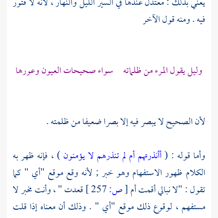
يعني بذلك : معتدل عندها في السير الليل والنهار ، لأنه لا فتور
فيه . ومنه قول الآخر
وليل يقول المرء من ظلماته سواء صحيحات العيون وعورها
لأن الصحيح لا يبصر فيه إلا بصرا ضعيفا من ظلمته .
وأما قوله : (
أأنذرتهم أم لم تنذرهم لا يؤمنون
) ، فإنه ظهر به
الكلام ظهور الاستفهام وهو خبر ; لأنه وقع موقع "أي " كما
تقول : "لا نبالي أقمت أم
[
ص:
257 ]
قعدت " ، وأنت مخبر لا
مستفهم ، لوقوع ذلك موقع "أي " . وذلك أن معناه إذا قلت