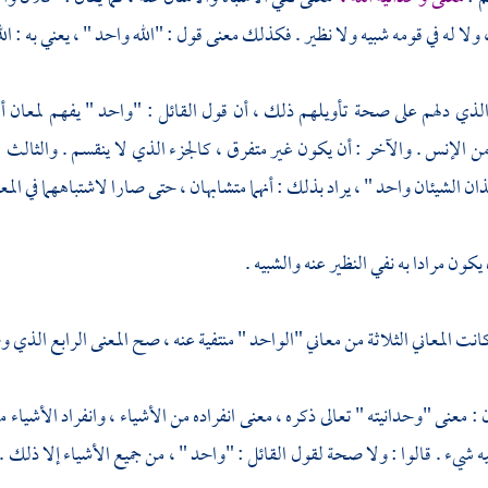
ولا له في قومه شبيه ولا نظير . فكذلك معنى قول : "الله واحد " ، يعني به : الله
الذي دلهم على صحة تأويلهم ذلك ، أن قول القائل : "واحد " يفهم لمعان أ
ن الإنس . والآخر : أن يكون غير متفرق ، كالجزء الذي لا ينقسم . والثالث 
ان الشيئان واحد " ، يراد بذلك : أنهما متشابهان ، حتى صارا لاشتباههما في المع
 يكون مرادا به نفي النظير عنه والشبيه .
 كانت المعاني الثلاثة من معاني "الواحد " منتفية عنه ، صح المعنى الرابع الذي و
 معنى "وحدانيته " تعالى ذكره ، معنى انفراده من الأشياء ، وانفراد الأشياء من
 شيء . قالوا : ولا صحة لقول القائل : "واحد " ، من جميع الأشياء إلا ذلك . وأ