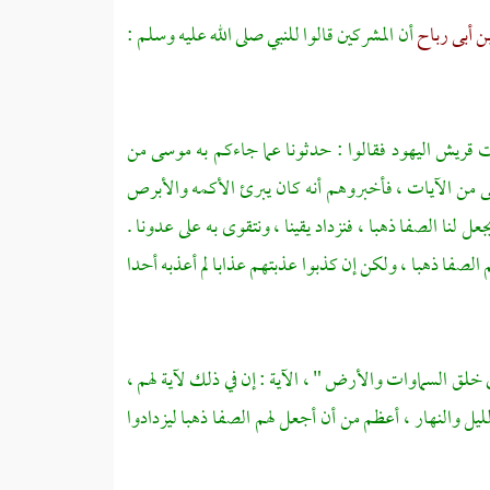
ن أبى رباح
أن المشركين قالوا للنبي صلى الله عليه وسلم :
ت
قريش
اليهود
فقالوا : حدثونا عما جاءكم به
موسى
من
ى
من الآيات ، فأخبروهم أنه كان يبرئ الأكمه والأبرص
جعل لنا
الصفا
ذهبا ، فنزداد يقينا ، ونتقوى به على عدونا .
م
الصفا
ذهبا ، ولكن إن كذبوا عذبتهم عذابا لم أعذبه أحدا
ي خلق السماوات والأرض " ، الآية : إن في ذلك لآية لهم ،
ل والنهار ، أعظم من أن أجعل لهم الصفا ذهبا ليزدادوا