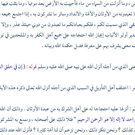
ناس ، وما أنزلت من السماء من ماء فأحييت به الأرض بعد موتها ، وما بثثت ف
ا تعبدونه من الأوثان والآلهة والأنداد وسائر ما تشركون به ، إذا اجتمع جميع
 الذي سميت لكم ، فلكم بعبادتكم ما تعبدون من دوني حينئذ عذر ، وإلا فلا 
دبر أولو الألباب إيجاز الله احتجاجه على جميع أهل الكفر به والملحدين في توح
معنى يشرف بهم على معرفة فضل حكمة الله وبيانه .
عنى الذي من أجله أنزل الله على نبيه صلى الله عليه وسلم
قوله : (
إن في خلق ال
ر
: اختلف أهل التأويل في السبب الذي من أجله أنزل الله تعالى ذكره هذه الآية 
 أنزلها عليه احتجاجا له على أهل الشرك به من عبدة الأوثان . وذلك أن الله تع
واحد لا إله إلا هو الرحمن الرحيم
" فتلا ذلك على أصحابه ، وسمع به المشركون
كذلك ؟ ونحن ننكر ذلك ، ونحن نزعم أن لنا آلهة كثيرة ؟ فأنزل الله عند ذل