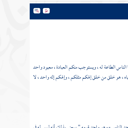
ا الناس الطاعة له ، ويستوجب منكم العبادة ، معبود واحد
اه ، هو خلق من خلق إلهكم مثلكم ، وإلهكم إله واحد ، لا
احد الناس - وهو واحد قومه " ، يعني بذلك أنه ليس له في