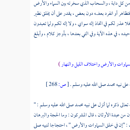
يها من كل دابة ، والسحاب الذي سخرته بين السماء والأرض
ه فتظاهر أو انفرد بعضه دون بعض ، يقدر على أن يخلق نظير
عذر لكم في اتخاذ إله سواي ، ولا إله لكم ولما تعبدون
يده ، في هذه الآية وفي التي بعدها ، بأوجز كلام ، وأبلغ
سماوات والأرض واختلاف الليل والنهار
)
على نبيه
محمد
صلى الله عليه وسلم .
[
ص:
268 ]
الى ذكره لما أنزل على نبيه
محمد
صلى الله عليه وسلم : "
 من عبدة الأوثان ، قال المشركون : وما الحجة والبرهان
ك : "إن في خلق السماوات والأرض " ، احتجاجا لنبيه صلى