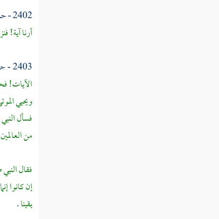
القول في تأويل قوله تعالى " صم بكم عمي
2402 - حدثنا
فهم لا يرجعون "
أرنا آية! ف
القول في تأويل قوله تعالى " فهم لا يرجعون
"
2403 - حدثنا
القول في تأويل قوله تعالى " أو كصيب من
الآيات! فحد
السماء "
ويحيي الموت
القول في تأويل قوله تعالى " فيه ظلمات
فسأل النبي 
ورعد وبرق "
من العالمين 
القول في تأويل قوله تعالى " ولو شاء الله
لذهب بسمعهم وأبصارهم "
فقال النبي 
إن كانوا إن
القول في تأويل قوله تعالى " إن الله على كل
شيء قدير "
يقينا
.