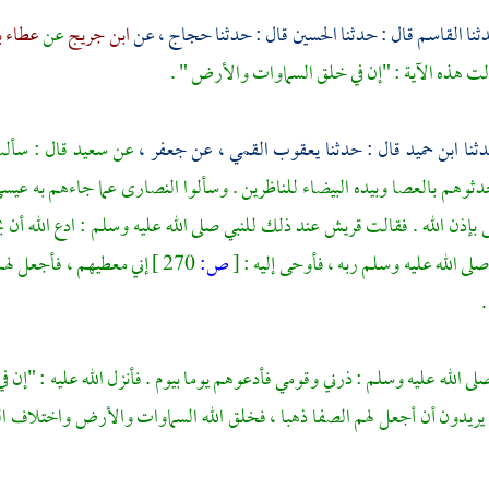
القاسم
قال : حدثنا
الحسين
قال : حدثنا
حجاج
، عن
ابن جريج
عن
عطاء ب
نزلت هذه الآية : "إن في خلق السماوات والأرض " .
ابن حميد
قال : حدثنا
يعقوب القمي ،
عن
جعفر
،
عن
سعيد
قال : سأل
ثوهم بالعصا وبيده البيضاء للناظرين . وسألوا
النصارى
عما جاءهم به
عيس
ى بإذن الله . فقالت
قريش
عند ذلك للنبي صلى الله عليه وسلم : ادع الله أن ي
صلى الله عليه وسلم ربه ، فأوحى إليه :
[
ص:
270 ]
إني معطيهم ، فأجعل له
.
صلى الله عليه وسلم : ذرني وقومي فأدعوهم يوما بيوم . فأنزل الله عليه : "إن ف
ما يريدون أن أجعل لهم
الصفا
ذهبا ، فخلق الله السماوات والأرض واختلاف اللي