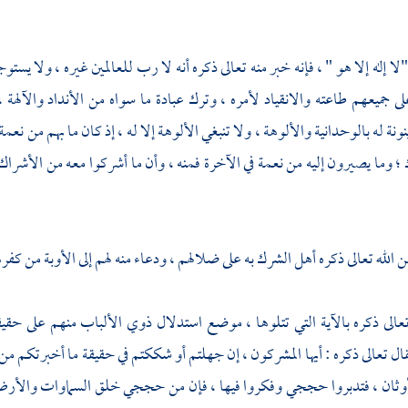
"لا إله إلا هو " ، فإنه خبر منه تعالى ذكره أنه لا رب للعالمين غيره ، ولا يس
 جميعهم طاعته والانقياد لأمره ، وترك عبادة ما سواه من الأنداد والآلهة
ونة له بالوحدانية والألوهة ، ولا تنبغي الألوهة إلا له ، إذ كان ما بهم من نعم
؛ وما يصيرون إليه من نعمة في الآخرة فمنه ، وأن ما أشركوا معه من الأشراك ل
ن الله تعالى ذكره أهل الشرك به على ضلالهم ، ودعاء منه لهم إلى الأوبة من كف
عالى ذكره بالآية التي تتلوها ، موضع استدلال ذوي الألباب منهم على حق
ل تعالى ذكره : أيها المشركون ، إن جهلتم أو شككتم في حقيقة ما أخبرتكم من ا
أوثان ، فتدبروا حججي وفكروا فيها ، فإن من حججي خلق السماوات والأرض ،