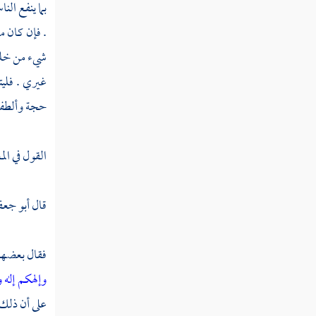
بما ينفع ال
القول في تأويل قوله تعالى " فزادهم الله
. فإن كان م
مرضا "
شيء من خلقي
القول في تأويل قوله تعالى " ولهم عذاب أليم
غيري . فليت
"
حجة وألطف 
القول في تأويل قوله تعالى " بما كانوا يكذبون
"
القول في الم
القول في تأويل قوله تعالى " وإذا قيل لهم لا
تفسدوا في الأرض "
قال
أبو جعف
القول في تأويل قوله تعالى " قالوا إنما نحن
مصلحون "
فقال بعضهم :
القول في تأويل قوله تعالى " ألا إنهم هم
وإلهكم إله 
المفسدون ولكن لا يشعرون "
على أن ذلك 