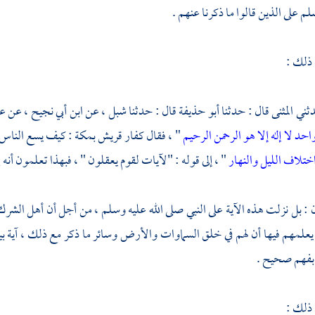
لم على الذين قالوا ما ذكرنا عنهم .
 ذلك :
المثنى
قال : حدثنا
أبو حذيفة
قال : حدثنا
شبل
، عن
ابن أبي نجيح
، عن
ع
احد لا إله إلا هو الرحمن الرحيم
" ، فقال كفار
قريش
بمكة
: كيف يسع الناس إ
تلاف الليل والنهار
" ، إلى قوله : "لآيات لقوم يعقلون " ، فبهذا تعلمون أنه
: بل نزلت هذه الآية على النبي صلى الله عليه وسلم ، من أجل أن أهل الشرك سأ
 يعلمهم فيها أن لهم في خلق السماوات والأرض وسائر ما ذكر مع ذلك ، آية بينة
بفهم صحيح .
 ذلك :