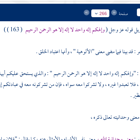
صفحة
266
ويل قوله عز وجل (
وإلهكم إله واحد لا إله إلا هو الرحمن الرحيم
( 163 ) )
ر
: قد بينا فيما مضى معنى "الألوهية " ، وأنها اعتباد الخلق .
: "وإلهكم إله واحد لا إله إلا هو الرحمن الرحيم " : والذي يستحق عليكم أيه
فلا تعبدوا غيره ، ولا تشركوا معه سواه ، فإن من تشركونه معه في عبادتكم إي
ظير .
عنى وحدانيته تعالى ذكره ،
م :
معنى وحدانية الله ،
معنى نفي الأشباه والأمثال عنه ، كما يقال : "فلان و