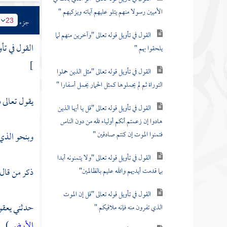
الأميين رسولا منهم يتلو عليهم آياته ويزكيهم "
جزء
23
القول في تأويل قوله تعالى "وآخرين منهم لما
القول في تأ
يلحقوا بهم "
]
القول في تأويل قوله تعالى "مثل الذين حملوا
التوراة ثم لم يحملوها كمثل الحمار يحمل أسفارا "
يقول تعالى 
القول في تأويل قوله تعالى "قل يا أيها الذين
هادوا إن زعمتم أنكم أولياء لله من دون الناس
فتمنوا الموت إن كنتم صادقين "
وبنحو الذي 
القول في تأويل قوله تعالى "ولا يتمنونه أبدا
ذكر من قال
بما قدمت أيديهم والله عليم بالظالمين"
القول في تأويل قوله تعالى "قل إن الموت
حدثني
يعقو
الذي تفرون منه فإنه ملاقيكم "
الأرض
) .