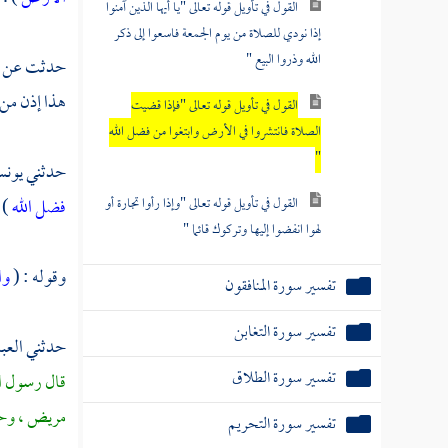
القول في تأويل قوله تعالى "يا أيها الذين آمنوا
إذا نودي للصلاة من يوم الجمعة فاسعوا إلى ذكر
الله وذروا البيع "
حدثت عن
هذا إذن من 
القول في تأويل قوله تعالى "فإذا قضيت
الصلاة فانتشروا في الأرض وابتغوا من فضل الله
"
حدثني
يون
القول في تأويل قوله تعالى "وإذا رأوا تجارة أو
فضل الله
) 
لهوا انفضوا إليها وتركوك قائما "
وقوله : (
وا
تفسير سورة المنافقون
تفسير سورة التغابن
حدثني
العب
تفسير سورة الطلاق
قال رسول ال
مريض ، وحضو
تفسير سورة التحريم