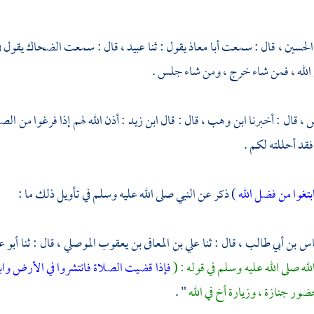
الحسين ،
قال : سمعت
أبا معاذ
يقول : ثنا
عبيد ،
قال : سمعت
الضحاك
يقول ف
الله ، فمن شاء خرج ، ومن شاء جلس .
س ،
قال : أخبرنا
ابن وهب ،
قال : قال
ابن زيد
: أذن الله لهم إذا فرغوا من الص
فقد أحللته لكم .
بتغوا من فضل الله
) ذكر عن النبي صلى الله عليه وسلم في تأويل ذلك ما :
اس بن أبي طالب ،
قال : ثنا
علي بن المعافى بن يعقوب الموصلي ،
قال : ثنا
أبو ع
له صلى الله عليه وسلم في قوله : (
فإذا قضيت الصلاة فانتشروا في الأرض واب
ر جنازة ، وزيارة أخ في الله
" .