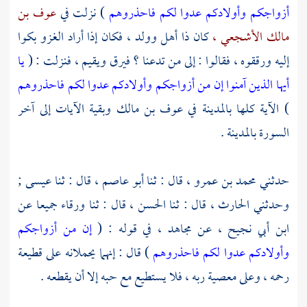
أزواجكم وأولادكم عدوا لكم فاحذروهم
) نزلت في
عوف بن
مالك الأشجعي ،
كان ذا أهل وولد ، فكان إذا أراد الغزو بكوا
إليه ورققوه ، فقالوا : إلى من تدعنا ؟ فيرق ويقيم ، فنزلت : (
يا
أيها الذين آمنوا إن من أزواجكم وأولادكم عدوا لكم فاحذروهم
) الآية كلها
بالمدينة
في
عوف بن مالك
وبقية الآيات إلى آخر
السورة
بالمدينة
.
حدثني
محمد بن عمرو ،
قال : ثنا
أبو عاصم ،
قال : ثنا
عيسى
;
وحدثني
الحارث ،
قال : ثنا
الحسن ،
قال : ثنا
ورقاء
جميعا عن
ابن أبي نجيح ،
عن
مجاهد ،
في قوله : (
إن من أزواجكم
وأولادكم عدوا لكم فاحذروهم
) قال : إنهما يحملانه على قطيعة
رحمه ، وعلى معصية ربه ، فلا يستطيع مع حبه إلا أن يقطعه .