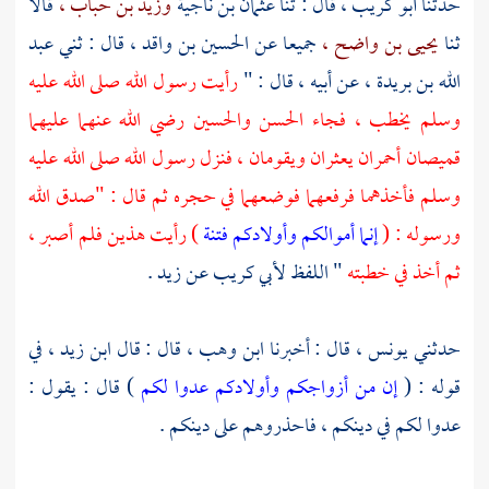
حدثنا
أبو كريب ،
قال : ثنا
عثمان بن ناجية
وزيد بن حباب ،
قالا
ثنا
يحيى بن واضح ،
جميعا عن
الحسين بن واقد ،
قال : ثني
عبد
الله بن بريدة ،
عن أبيه ، قال : "
رأيت رسول الله صلى الله عليه
وسلم يخطب ، فجاء
الحسن
والحسين
رضي الله عنهما عليهما
قميصان أحمران يعثران ويقومان ، فنزل رسول الله صلى الله عليه
وسلم فأخذهما فرفعهما فوضعهما في حجره ثم قال : "صدق الله
ورسوله : (
إنما أموالكم وأولادكم فتنة
) رأيت هذين فلم أصبر ،
ثم أخذ في خطبته
" اللفظ
لأبي كريب
عن
زيد
.
حدثني
يونس ،
قال : أخبرنا
ابن وهب ،
قال : قال
ابن زيد ،
في
قوله : (
إن من أزواجكم وأولادكم عدوا لكم
) قال : يقول :
عدوا لكم في دينكم ، فاحذروهم على دينكم .