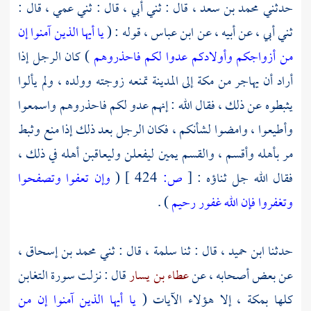
حدثني
محمد بن سعد ،
قال : ثني أبي ، قال : ثني عمي ، قال :
ثني أبي ، عن أبيه ، عن
ابن عباس ،
قوله : (
يا أيها الذين آمنوا إن
من أزواجكم وأولادكم عدوا لكم فاحذروهم
) كان الرجل إذا
أراد أن يهاجر من
مكة
إلى المدينة تمنعه زوجته وولده ، ولم يألوا
يثبطوه عن ذلك ، فقال الله : إنهم عدو لكم فاحذروهم واسمعوا
وأطيعوا ، وامضوا لشأنكم ، فكان الرجل بعد ذلك إذا منع وثبط
مر بأهله وأقسم ، والقسم يمين ليفعلن وليعاقبن أهله في ذلك ،
فقال الله جل ثناؤه :
[
ص:
424 ]
(
وإن تعفوا وتصفحوا
وتغفروا فإن الله غفور رحيم
) .
حدثنا
ابن حميد ،
قال : ثنا
سلمة ،
قال : ثني
محمد بن إسحاق ،
عن بعض أصحابه ، عن
عطاء بن يسار
قال : نزلت سورة التغابن
كلها
بمكة ،
إلا هؤلاء الآيات (
يا أيها الذين آمنوا إن من