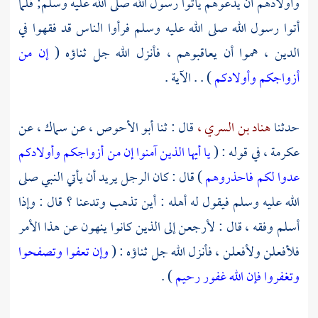
وأولادهم أن يدعوهم يأتوا رسول الله صلى الله عليه وسلم; فلما
أتوا رسول الله صلى الله عليه وسلم فرأوا الناس قد فقهوا في
الدين ، هموا أن يعاقبوهم ، فأنزل الله جل ثناؤه (
إن من
أزواجكم وأولادكم
) . . الآية .
حدثنا
هناد بن السري ،
قال : ثنا
أبو الأحوص ،
عن
سماك ،
عن
عكرمة ،
في قوله : (
يا أيها الذين آمنوا إن من أزواجكم وأولادكم
عدوا لكم فاحذروهم
) قال : كان الرجل يريد أن يأتي النبي صلى
الله عليه وسلم فيقول له أهله : أين تذهب وتدعنا ؟ قال : وإذا
أسلم وفقه ، قال : لأرجعن إلى الذين كانوا ينهون عن هذا الأمر
فلأفعلن ولأفعلن ، فأنزل الله جل ثناؤه : (
وإن تعفوا وتصفحوا
وتغفروا فإن الله غفور رحيم
) .