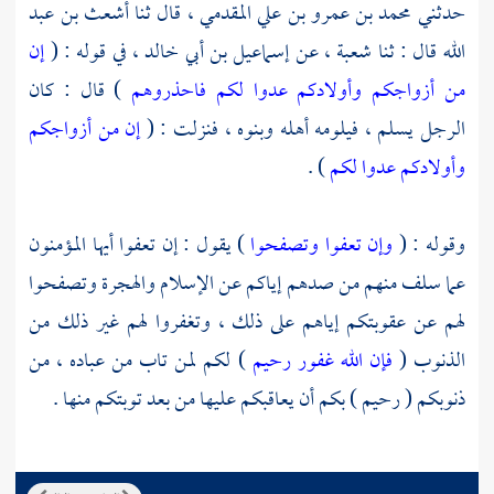
حدثني
محمد بن عمرو بن علي المقدمي ،
قال ثنا
أشعث بن عبد
الله
قال : ثنا
شعبة ،
عن
إسماعيل بن أبي خالد ،
في قوله : (
إن
من أزواجكم وأولادكم عدوا لكم فاحذروهم
) قال : كان
الرجل يسلم ، فيلومه أهله وبنوه ، فنزلت : (
إن من أزواجكم
وأولادكم عدوا لكم
) .
وقوله : (
وإن تعفوا وتصفحوا
) يقول : إن تعفوا أيها المؤمنون
عما سلف منهم من صدهم إياكم عن الإسلام والهجرة وتصفحوا
لهم عن عقوبتكم إياهم على ذلك ، وتغفروا لهم غير ذلك من
الذنوب (
فإن الله غفور رحيم
) لكم لمن تاب من عباده ، من
ذنوبكم ( رحيم ) بكم أن يعاقبكم عليها من بعد توبتكم منها .