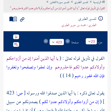
الرئيسية
تفسير الطبري
تفسير سورة التغابن
تراجم الأعلام
القول في تأويل قوله تعالى "يا أيها الذين آمنوا إن من أزواجكم وأولادكم عدوا لكم فاحذروهم "
تفسير الطبري
الطبري - محمد بن جرير الطبري
جزء
صفحة
23
423
القول في تأويل قوله تعالى : (
يا أيها الذين آمنوا إن من أزواجكم
وأولادكم عدوا لكم فاحذروهم
وإن تعفوا وتصفحوا وتغفروا
فإن الله غفور رحيم
( 14 ) )
يقول تعالى ذكره : يا أيها الذين صدقوا الله ورسوله
[
ص:
423
]
(
إن من أزواجكم وأولادكم عدوا لكم
) يصدونكم عن سبيل
الله ، ويثبطونكم عن طاعة الله ( فاحذروهم ) أن تقبلوا منهم ما