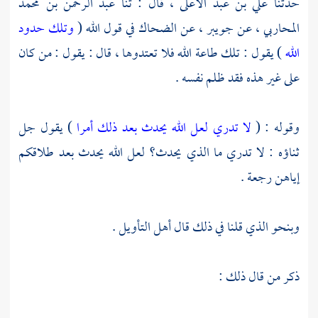
حدثنا
علي بن عبد الأعلى ،
قال : ثنا
عبد الرحمن بن محمد
المحاربي ،
عن
جويبر ،
عن
الضحاك
في قول الله (
وتلك حدود
الله
) يقول : تلك طاعة الله فلا تعتدوها ، قال : يقول : من كان
على غير هذه فقد ظلم نفسه .
وقوله : (
لا تدري لعل الله يحدث بعد ذلك أمرا
) يقول جل
ثناؤه : لا تدري ما الذي يحدث؟ لعل الله يحدث بعد طلاقكم
إياهن رجعة .
وبنحو الذي قلنا في ذلك قال أهل التأويل .
ذكر من قال ذلك :