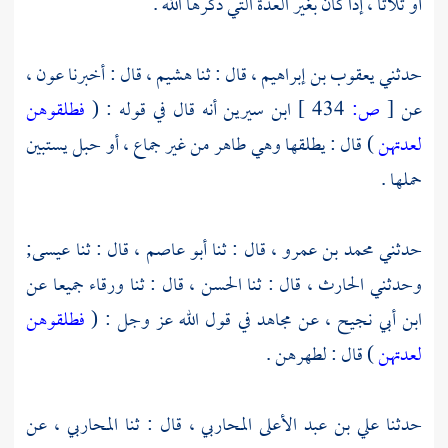
أو ثلاثا ، إذا كان بغير العدة التي ذكرها الله .
حدثني
يعقوب بن إبراهيم ،
قال : ثنا
هشيم ،
قال : أخبرنا
عون ،
عن
[
ص:
434 ]
ابن سيرين
أنه قال في قوله : (
فطلقوهن
لعدتهن
) قال : يطلقها وهي طاهر من غير جماع ، أو حبل يستبين
حملها .
حدثني
محمد بن عمرو ،
قال : ثنا
أبو عاصم ،
قال : ثنا
عيسى;
وحدثني
الحارث ،
قال : ثنا
الحسن ،
قال : ثنا
ورقاء
جميعا عن
ابن أبي نجيح ،
عن
مجاهد
في قول الله عز وجل : (
فطلقوهن
لعدتهن
) قال : لطهرهن .
حدثنا
علي بن عبد الأعلى المحاربي ،
قال : ثنا
المحاربي ،
عن