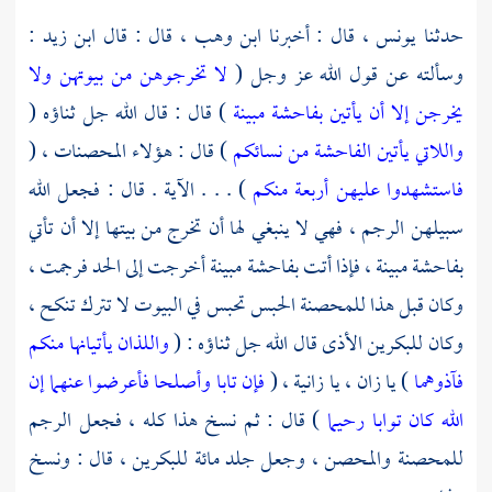
حدثنا
يونس ،
قال : أخبرنا
ابن وهب ،
قال : قال
ابن زيد
:
وسألته عن قول الله عز وجل (
لا تخرجوهن من بيوتهن ولا
يخرجن إلا أن يأتين بفاحشة مبينة
) قال : قال الله جل ثناؤه (
واللاتي يأتين الفاحشة من نسائكم
) قال : هؤلاء المحصنات ، (
فاستشهدوا عليهن أربعة منكم
) . . . الآية . قال : فجعل الله
سبيلهن الرجم ، فهي لا ينبغي لها أن تخرج من بيتها إلا أن تأتي
بفاحشة مبينة ، فإذا أتت بفاحشة مبينة أخرجت إلى الحد فرجمت ،
وكان قبل هذا للمحصنة الحبس تحبس في البيوت لا تترك تنكح ،
وكان للبكرين الأذى قال الله جل ثناؤه : (
واللذان يأتيانها منكم
فآذوهما
) يا زان ، يا زانية ، (
فإن تابا وأصلحا فأعرضوا عنهما إن
الله كان توابا رحيما
) قال : ثم نسخ هذا كله ، فجعل الرجم
للمحصنة والمحصن ، وجعل جلد مائة للبكرين ، قال : ونسخ