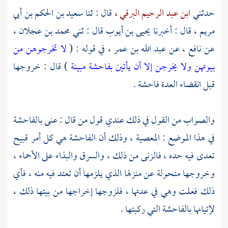
حدثني
ابن عبد الرحيم البرقي ،
قال : ثنا
سعيد بن الحكم بن أبي
مريم ،
قال : أخبرنا
يحيى بن أيوب
قال : ثني
محمد بن عجلان ،
عن
نافع ،
عن
عبد الله بن عمر ،
في قوله : (
لا تخرجوهن من
بيوتهن ولا يخرجن إلا أن يأتين بفاحشة مبينة
) قال : خروجها
قبل انقضاء العدة فاحشة .
والصواب من القول في ذلك عندي قول من قال : عنى بالفاحشة
في هذا الموضع : المعصية ، وذلك أن الفاحشة هي كل أمر قبيح
تعدى فيه حده ، فالزنى من ذلك ، والسرق والبذاء على الأحماء ،
وخروجها متحولة عن منزلها الذي يلزمها أن تعتد فيه منه ، فأي
ذلك فعلت وهي في عدتها ، فلزوجها إخراجها من بيتها ذلك ،
لإتيانها بالفاحشة التي ركبتها .