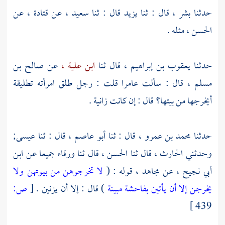
حدثنا
بشر ،
قال : ثنا
يزيد
قال : ثنا
سعيد ،
عن
قتادة ،
عن
الحسن ،
مثله .
حدثنا
يعقوب بن إبراهيم ،
قال ثنا
ابن علية ،
عن
صالح بن
مسلم ،
قال : سألت
عامرا
قلت : رجل طلق امرأته تطليقة
أيخرجها من بيتها؟ قال : إن كانت زانية .
حدثنا
محمد بن عمرو ،
قال : ثنا
أبو عاصم ،
قال : ثنا
عيسى;
وحدثني
الحارث ،
قال ثنا
الحسن ،
قال ثنا
ورقاء
جميعا عن
ابن
أبي نجيح ،
عن
مجاهد ،
قوله : (
لا تخرجوهن من بيوتهن ولا
يخرجن إلا أن يأتين بفاحشة مبينة
) قال : إلا أن يزنين .
[
ص:
439 ]