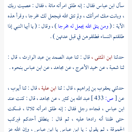
سأل
ابن عباس
فقال : إنه طلق امرأته مائة ، فقال : عصيت ربك
، وبانت منك امرأتك ، ولم تتق الله فيجعل لك مخرجا ، وقرأ هذه
الآية : (
ومن يتق الله يجعل له مخرجا
) ، وقال : ( يا أيها النبي إذا
طلقتم النساء فطلقوهن في قبل عدتهن ) .
حدثنا
ابن المثنى ،
قال : ثنا
عبد الصمد بن عبد الوارث ،
قال :
ثنا
شعبة ،
عن
حميد الأعرج ،
عن
مجاهد ،
عن
ابن عباس
بنحوه .
حدثني
يعقوب بن إبراهيم ،
قال : ثنا
ابن علية ،
قال : ثنا
أيوب ،
عن
[
ص:
433 ]
عبد الله بن كثير ،
عن
مجاهد ،
قال : كنت عند
ابن عباس ،
فجاءه رجل فقال : إنه طلق امرأته ثلاثا ، فسكت
حتى ظننا أنه رادها عليه ، ثم قال : ينطلق أحدكم فيركب
الحموقة ، ثم يقول : يا
ابن عباس
يا
ابن عباس ،
وإن الله عز