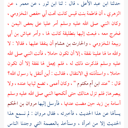
حدثنا
ابن عبد الأعلى ،
قال : ثنا
ابن ثور ،
عن
معمر ،
عن
الزهري ،
أن
فاطمة بنت قيس
كانت تحت
أبي حفص المخزومي ،
وكان النبي صلى الله عليه وسلم أمر
عليا
على بعض
اليمن ،
فخرج معه ، فبعث إليها بتطليقة كانت لها ، وأمر
عياش بن أبي
ربيعة المخزومي ،
والحارث بن هشام
أن ينفقا عليها ، فقالا : لا
والله ما لها علينا نفقة ، إلا أن تكون حاملا ، فأتت النبي صلى الله
عليه وسلم فذكرت ذلك له ، فلم يجعل لها نفقة إلا أن تكون
حاملا ، واستأذنته في الانتقال ، فقالت : أين أنتقل يا رسول الله؟
قال : "عند
ابن أم مكتوم
" ، وكان أعمى ، تضع ثيابها عنده ، ولا
يبصرها; فلم تزل هنالك حتى أنكحها النبي صلى الله عليه وسلم
أسامة بن زيد
حين مضت عدتها ،
فأرسل إليها
مروان بن الحكم
يسألها عن هذا الحديث ، فأخبرته ، فقال
مروان
: لم نسمع هذا
الحديث إلا من امرأة ، وسنأخذ بالعصمة التي وجدنا الناس