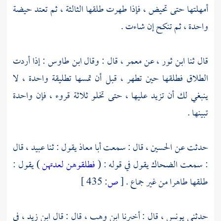
أمهلتها حتى تحيض ، فإذا طهرت طلقها الثالثة ، ثم تعتد حيضة
واحدة ، ثم تنكح إن شاءت .
قال ثنا
ابن ثور ،
عن
معمر ،
قال : وقال
ابن طاوس
: إذا أردت
الطلاق فطلقها حين تطهر ، قبل أن تمسها تطليقة واحدة ، لا
ينبغي لك أن تزيد عليها ، حتى تخلو ثلاثة قروء ، فإن واحدة
تبينها .
حدثت عن
الحسين ،
قال : سمعت
أبا معاذ
يقول : ثنا
عبيد ،
قال
: سمعت
الضحاك
يقول في قوله : (
فطلقوهن لعدتهن
) يقول :
طلقها طاهرا من غير جماع .
[
ص:
435 ]
حدثني
يونس ،
قال : أخبرنا
ابن وهب ،
قال : قال
ابن زيد ،
في