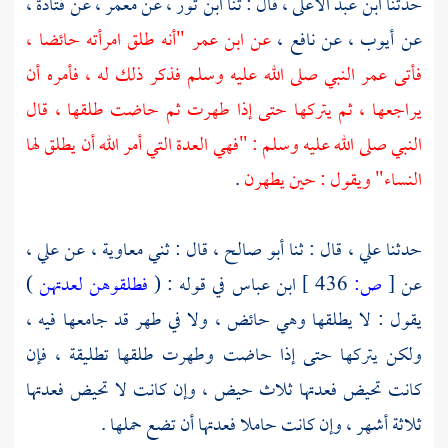
حدثنا
ابن عبد الأعلى ،
قال : ثنا
ابن ثور ،
عن
معمر ،
عن
قتادة ،
عن
أيوب ،
عن
نافع ،
عن
ابن عمر
"أنه طلق امرأته حائضا ،
فأتى عمر النبي صلى الله عليه وسلم فذكر ذلك له ، فأمره أن
يراجعها ، ثم يتركها حتى إذا طهرت ثم حاضت طلقها ، قال
النبي صلى الله عليه وسلم : "فهي العدة التي أمر الله أن يطلق لها
النساء" ويقول : حين يطهرن
.
حدثنا
علي ،
قال : ثنا
أبو صالح ،
قال : ثني
معاوية ،
عن
علي ،
عن
[
ص:
436 ]
ابن عباس
في قوله : (
فطلقوهن لعدتهن
)
يقول : لا يطلقها وهي حائض ، ولا في طهر قد جامعها فيه ،
ولكن يتركها حتى إذا حاضت وطهرت طلقها تطليقة ، فإن
كانت تحيض فعدتها ثلاث حيض ، وإن كانت لا تحيض فعدتها
ثلاثة أشهر ، وإن كانت حاملا فعدتها أن تضع حملها .