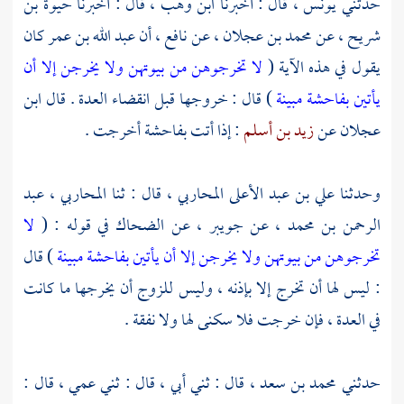
حدثني
يونس ،
قال : أخبرنا
ابن وهب ،
قال : أخبرنا
حيوة بن
شريح ،
عن
محمد بن عجلان ،
عن
نافع ،
أن
عبد الله بن عمر
كان
يقول في هذه الآية (
لا تخرجوهن من بيوتهن ولا يخرجن إلا أن
يأتين بفاحشة مبينة
) قال : خروجها قبل انقضاء العدة . قال
ابن
عجلان
عن
زيد بن أسلم
: إذا أتت بفاحشة أخرجت .
وحدثنا
علي بن عبد الأعلى المحاربي ،
قال : ثنا
المحاربي ، عبد
الرحمن بن محمد ،
عن
جويبر ،
عن
الضحاك
في قوله : (
لا
تخرجوهن من بيوتهن ولا يخرجن إلا أن يأتين بفاحشة مبينة
) قال
: ليس لها أن تخرج إلا بإذنه ، وليس للزوج أن يخرجها ما كانت
في العدة ، فإن خرجت فلا سكنى لها ولا نفقة .
حدثني
محمد بن سعد ،
قال : ثني أبي ، قال : ثني عمي ، قال :