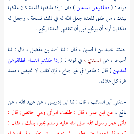
قوله : (
فطلقوهن لعدتهن
) قال : إذا طلقتها للعدة كان ملكها
بيدك ، من طلق للعدة جعل الله له في ذلك فسحة ، وجعل له
ملكا إن أراد أن يرتجع قبل أن تنقضي العدة ارتجع .
حدثنا
محمد بن الحسين ،
قال : ثنا
أحمد بن مفضل ،
قال : ثنا
أسباط ،
عن
السدي ،
في قوله : (
إذا طلقتم النساء فطلقوهن
لعدتهن
) قال : طاهرا في غير جماع ، فإن كانت لا تحيض ، فعند
غرة كل هلال .
حدثني
أبو السائب ،
قال : ثنا
ابن إدريس ،
عن
عبيد الله ،
عن
نافع ،
عن
ابن عمر ،
قال : طلقت امرأتي وهي حائض; قال :
فأتى عمر رسول الله صلى الله عليه وسلم يخبره بذلك ، فقال :
"مره فليراجعها حتى تطهر ، ثم تحيض ، ثم تطهر ، ثم إن شاء