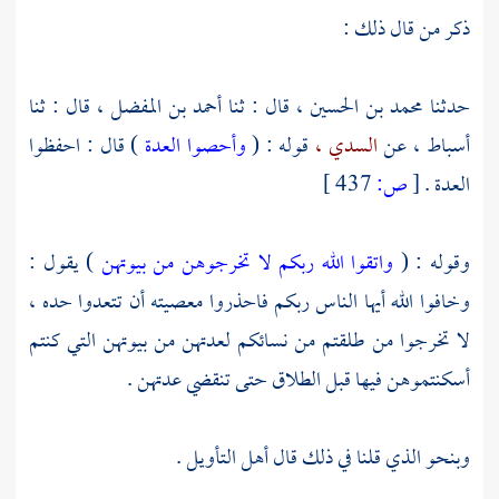
ذكر من قال ذلك :
حدثنا
محمد بن الحسين ،
قال : ثنا
أحمد بن المفضل ،
قال : ثنا
أسباط ،
عن
السدي ،
قوله : (
وأحصوا العدة
) قال : احفظوا
العدة .
[
ص:
437 ]
وقوله : (
واتقوا الله ربكم لا تخرجوهن من بيوتهن
) يقول :
وخافوا الله أيها الناس ربكم فاحذروا معصيته أن تتعدوا حده ،
لا تخرجوا من طلقتم من نسائكم لعدتهن من بيوتهن التي كنتم
أسكنتموهن فيها قبل الطلاق حتى تنقضي عدتهن .
وبنحو الذي قلنا في ذلك قال أهل التأويل .