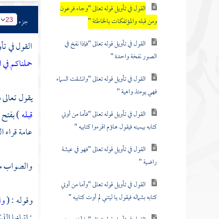
القول في تأويل قوله تعالى "وجاء فرعون
ومن قبله والمؤتفكات بالخاطئة "
جزء
23
القول في تأويل قوله تعالى "فإذا نفخ في
القول في تأ
الصور نفخة واحدة "
حملناكم في ا
القول في تأويل قوله تعالى "وانشقت السماء
فهي يومئذ واهية "
يقول تعالى ذ
قبله
) بفتح 
القول في تأويل قوله تعالى "فأما من أوتي
كتابه بيمينه فيقول هاؤم اقرءوا كتابيه "
عامة قراء
ال
القول في تأويل قوله تعالى "فهو في عيشة
راضية "
والصواب من 
القول في تأويل قوله تعالى "وأما من أوتي
كتابه بشماله فيقول يا ليتني لم أوت كتابيه "
وقوله : (
وا
: إتيانها الذ