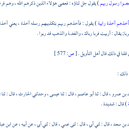
صوا رسول ربهم
) يقول جل ثناؤه : فعصى هؤلاء الذين ذكرهم الله ، وهم فر
خذهم أخذة رابية
) يقول : فأخذهم ربهم بتكذيبهم رسله أخذة ، يعني أخذة زا
با; يقال : أربيت فربا رباك ، والفضة والذهب قد ربوا .
قلنا في ذلك قال أهل التأويل .
[
ص:
577 ]
 ذلك :
 بن عمرو ،
قال : ثنا
أبو عاصم ،
قال : ثنا
عيسى ،
وحدثني
الحارث ،
قال : ثنا
ا
ة
) قال : شديدة .
 بن سعد ،
قال : ثني أبي ، قال : ثنى عمي ، قال : ثني أبي ، عن أبيه ، عن
ابن عب