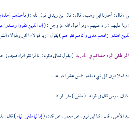
س ،
قال : أخبرنا
ابن وهب ،
قال : قال
ابن زيد
في قول الله : (
فأخذهم أخذة را
: ربا عليهم : زاد عليهم ، وقرأ قول الله عز وجل : (
إن الذين كفروا وصدوا عن
ذين اهتدوا زادهم هدى وآتاهم تقواهم
) يقول : ربا لهؤلاء الخير ولهؤلاء الشر 
ا لما طغى الماء حملناكم في الجارية
) يقول تعالى ذكره : إنا لما كثر الماء فتجاوز
زاد فعلا فوق كل شيء بقدر خمس عشرة ذراعا .
ذلك ، ومن قال في قوله : ( طغى ) مثل قولنا :
بد الأعلى ،
قال : ثنا
ابن ثور ،
عن
معمر ،
عن
قتادة
(
إنا لما طغى الماء
) قال : ب