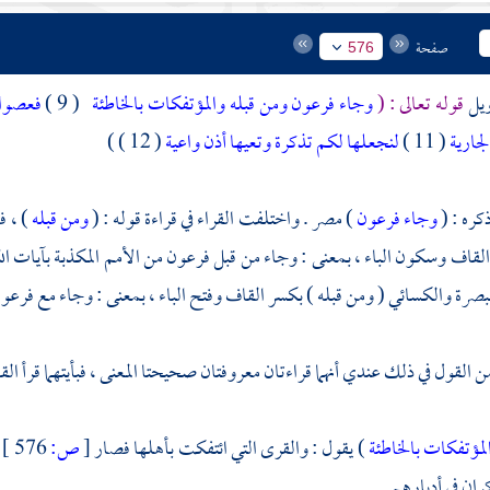
صفحة
576
ويل
قوله تعالى : (
وجاء فرعون ومن قبله والمؤتفكات بالخاطئة
( 9 )
فعصوا 
لجارية
( 11 )
لنجعلها لكم تذكرة وتعيها أذن واعية
( 12 ) )
كره : (
وجاء فرعون
)
مصر
. واختلفت القراء في قراءة قوله : (
ومن قبله
) ، ف
القاف وسكون الباء ، بمعنى : وجاء من قبل
فرعون
من الأمم المكذبة بآيات ال
بصرة
والكسائي
( ومن قبله ) بكسر القاف وفتح الباء ، بمعنى : وجاء مع
فرعو
القول في ذلك عندي أنهما قراءتان معروفتان صحيحتا المعنى ، فبأيتهما قرأ ا
لمؤتفكات بالخاطئة
) يقول : والقرى التي ائتفكت بأهلها فصار
[
ص:
576 ]
كران في أدبارهم .