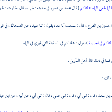
ا لما طغى الماء حملناكم
) قال
محمد بن عمرو
في حديثه : طما ، وقال
الحارث
: ظهر
الحسين بن الفرج ،
قال : سمعت
أبا معاذ
يقول : ثنا
عبيد ،
عن
الضحاك ،
في قول
لناكم في الجارية
) يقول : حملناكم في السفينة التي تجري في الماء .
قلنا في ذلك قال أهل التأويل .
 ذلك :
 بن سعد ،
قال : ثني أبي ، قال : ثني عمي ، قال : ثني أبي ، عن أبيه ، عن
ابن عب