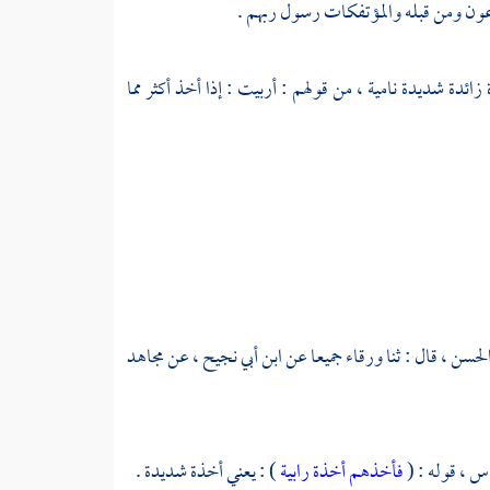
عون ومن قبله والمؤتفكات رسول ربهم .
ئدة شديدة نامية ، من قولهم : أربيت : إذا أخذ أكثر مما
لحسن ،
قال : ثنا
ورقاء
جميعا عن
ابن أبي نجيح ،
عن
مجاهد
اس ،
قوله : (
فأخذهم أخذة رابية
) : يعني أخذة شديدة .