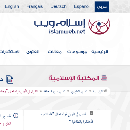
عربي
Español
Deutsch
Français
English
تفسير سورة المنافقون
تفسير سورة التغابن
تفسير سورة الطلاق
تفسير سورة التحريم
الرئيسية
موسوعات
مقالات
الفتوى
الاستشارات
تفسير سورة الملك
تفسير سورة القلم
المكتبة الإسلامية
كتب
تفسير سورة الحاقة
الرئيسية
تفسير الطبري
تفسير سورة الحاقة
القول في تأويل قوله تعالى "وجاء
القول في تأويل قوله تعالى "الحاقة ما الحاقة "
القول في تأويل قوله تعالى "فأما ثمود
تفسير ا
فأهلكوا بالطاغية "
الطبري -