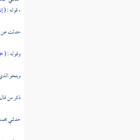
تفسير سورة المسد
،
قوله : (
إن
تفسير سورة الإخلاص
حدثت عن
تفسير سورة الفلق
تفسير سورة الناس
وقوله : (
حم
وبنحو الذي 
ذكر من قال
حدثني
محمد