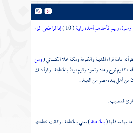
رسول ربهم فأخذهم أخذة رابية
( 10 )
إنا لما طغى الماء
قرأته عامة قراء
المدينة
والكوفة
ومكة
خلا
الكسائي
(
ومن
له ، كقوم
نوح
وعاد
وثمود
وقوم
لوط
بالخطيئة . وقرأ ذلك
ن
من أهل بلده
مصر
من القبط .
لقارئ فمصيب .
عاليها سافلها (
بالخاطئة
) يعني بالخطيئة . وكانت خطيئتها