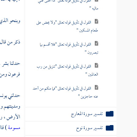
القول في تأويل قوله تعالى "ما أغنى عني
ماليه "
وبنحو الذي ق
القول في تأويل قوله تعالى "ولا يحض على
طعام المسكين "
ذكر من قال
القول في تأويل قوله تعالى "فلا أقسم بما
تبصرون "
حدثنا
بشر 
القول في تأويل قوله تعالى "تنزيل من رب
فرعون ومن م
العالمين "
القول في تأويل قوله تعالى "فما منكم من أحد
حدثني
يون
عنه حاجزين "
ومدينتهم وز
تفسير سورة المعارج
الأرض ، ربض
مسومة
) قا
تفسير سورة نوح