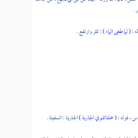
 .
ه : (
لما طغى الماء
) : كثر وارتفع .
اس ،
قوله : (
حملناكم في الجارية
) الجارية : السفينة .