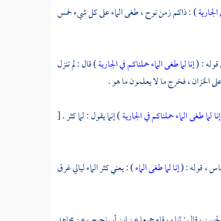
 الجارية
) : ذاكم زمن
نوح ،
طغى الماء على كل شيء خمس
 قوله : (
إنا لما طغى الماء حملناكم في الجارية
) قال : لم تنزل
ى الخزان ، فخرج ما لا يعلمون ما هو .
إنا لما طغى الماء حملناكم في الجارية
) إنما يقول : لما كثر .
[
باس ،
قوله : (
إنا لما طغى الماء
) : يعني كثر الماء ليالي غرق
لحسن ،
قال : ثنا
ورقاء
جميعا عن
ابن أبي نجيح ،
عن
مجاهد