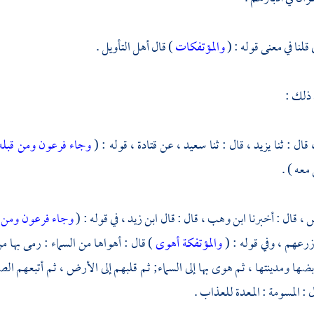
لنا في معنى قوله : (
والمؤتفكات
) قال أهل التأويل .
 ذلك :
،
قال : ثنا
يزيد ،
قال : ثنا
سعيد ،
عن
قتادة ،
قوله : (
وجاء فرعون ومن قبله
عه ) .
س ،
قال : أخبرنا
ابن وهب ،
قال : قال
ابن زيد ،
في قوله : (
وجاء فرعون ومن ق
رعهم ، وفي قوله : (
والمؤتفكة أهوى
) قال : أهواها من السماء : رمى بها من
ها ومدينتها ، ثم هوى بها إلى السماء; ثم قلبهم إلى الأرض ، ثم أتبعهم الص
ل : المسومة : المعدة للعذاب .