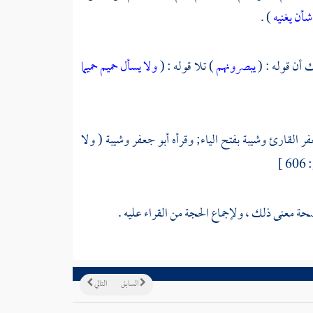
شأن يغنيه
) .
ك أن قوله : (
يبصرونهم
) تلا قوله : (
ولا يسأل حميم حميما
فر القارئ
وشيبة
بفتح الياء; وقرأه
أبو جعفر
وشيبة
( ولا
606 ]
حة معنى ذلك ، ولإجماع الحجة من القراء عليه .
السابق
التالي