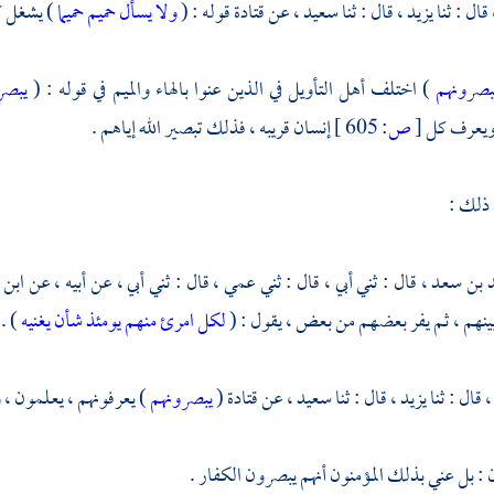
قال : ثنا
يزيد ،
قال : ثنا
سعيد ،
عن
قتادة
قوله : (
ولا يسأل حميم حميما
) يشغل ك
بصرونهم
) اختلف أهل التأويل في الذين عنوا بالهاء والميم في قوله : (
يبصر
 ويعرف كل
[
ص:
605 ]
إنسان قريبه ، فذلك تبصير الله إياهم .
 ذلك :
 بن سعد ،
قال : ثني أبي ، قال : ثني عمي ، قال : ثني أبي ، عن أبيه ، عن
ابن 
ينهم ، ثم يفر بعضهم من بعض ، يقول : (
لكل امرئ منهم يومئذ شأن يغنيه
) .
،
قال : ثنا
يزيد ،
قال : ثنا
سعيد ،
عن
قتادة
(
يبصرونهم
) يعرفونهم ، يعلمون ، و
: بل عني بذلك المؤمنون أنهم يبصرون الكفار .