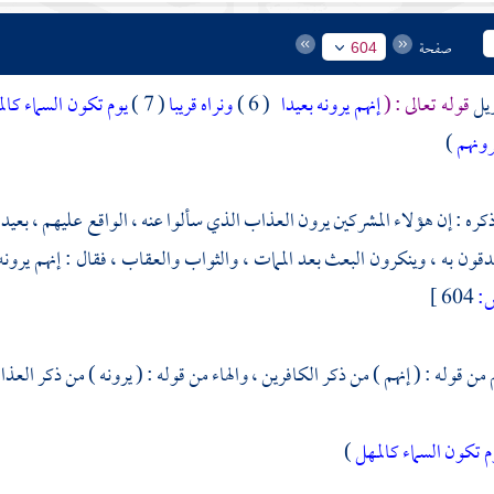
صفحة
604
ويل
قوله تعالى : (
إنهم يرونه بعيدا
( 6 )
ونراه قريبا
( 7 )
يوم تكون السماء كال
ونهم
)
كره : إن هؤلاء المشركين يرون العذاب الذي سألوا عنه ، الواقع عليهم ، بعيدا 
دقون به ، وينكرون البعث بعد الممات ، والثواب والعقاب ، فقال : إنهم يرونه 
:
604 ]
م من قوله : ( إنهم ) من ذكر الكافرين ، والهاء من قوله : ( يرونه ) من ذكر العذا
م تكون السماء كالمهل
)