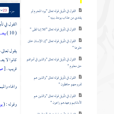
القول في تأويل قوله تعالى "يود المجرم لو
جزء
23
يفتدي من عذاب يومئذ ببنيه "
القول في تأ
القول في تأويل قوله تعالى "كلا إنها لظى "
( 10 )
يبصر
القول في تأويل قوله تعالى "إن الإنسان خلق
هلوعا "
يقول تعالى ذ
كانوا لا يص
القول في تأويل قوله تعالى "والذين في أموالهم
حق معلوم "
قريب .
[
ص
القول في تأويل قوله تعالى "والذين هم
لفروجهم حافظون "
والهاء والمي
القول في تأويل قوله تعالى "والذين هم
لأماناتهم وعهدهم راعون "
وقوله : (
يو