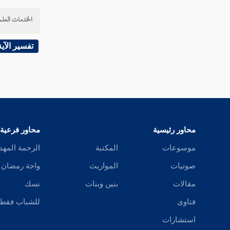
الخدمات العلم
تفسير الآية
محاور رئيسية
محاور فرعية
موسوعات
المكتبة
الرحمة المهد
صوتيات
المواريث
واحة رمضان
مقالات
بنين وبنات
نسك
فتاوى
للشباب فقط
استشارات