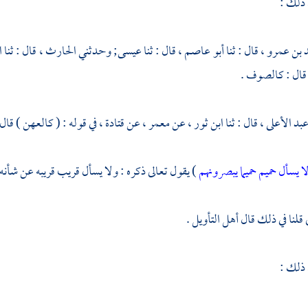
 ذلك :
 بن عمرو ،
قال : ثنا
أبو عاصم ،
قال : ثنا
عيسى;
وحدثني
الحارث ،
قال : ثنا
ا
قال : كالصوف .
عبد الأعلى ،
قال : ثنا
ابن ثور ،
عن
معمر ،
عن
قتادة ،
في قوله : ( كالعهن ) قا
ا يسأل حميم حميما يبصرونهم
) يقول تعالى ذكره : ولا يسأل قريب قريبه عن شأنه
قلنا في ذلك قال أهل التأويل .
 ذلك :