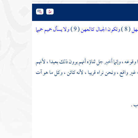
مهل
( 8 )
وتكون الجبال كالعهن
( 9 )
ولا يسأل حميم حميما
وقوعه ، وإنما أخبر جل ثناؤه أنهم يرون ذلك بعيدا ، لأنهم
غير واقع ، ونحن نراه قريبا ، لأنه كائن ، وكل ما هو آت
ب .