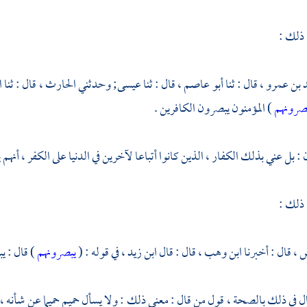
 ذلك :
 بن عمرو ،
قال : ثنا
أبو عاصم ،
قال : ثنا
عيسى;
وحدثني
الحارث ،
قال : ثنا
ا
صرونهم
) المؤمنون يبصرون الكافرين .
 بل عني بذلك الكفار ، الذين كانوا أتباعا لآخرين في الدنيا على الكفر ، أنهم يع
 ذلك :
 ،
قال : أخبرنا
ابن وهب ،
قال : قال
ابن زيد ،
في قوله : (
يبصرونهم
) قال : ي
ال في ذلك بالصحة ، قول من قال : معنى ذلك : ولا يسأل حميم حميما عن شأنه