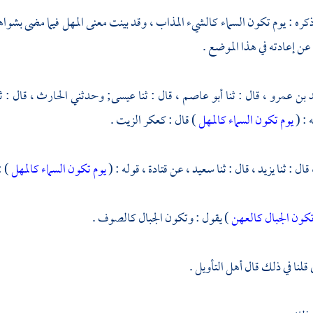
ذكره : يوم تكون السماء كالشيء المذاب ، وقد بينت معنى المهل فيما مضى بشواه
ن إعادته في هذا الموضع .
 بن عمرو ،
قال : ثنا
أبو عاصم ،
قال : ثنا
عيسى;
وحدثني
الحارث ،
قال : ث
 : (
يوم تكون السماء كالمهل
) قال : كعكر الزيت .
قال : ثنا
يزيد ،
قال : ثنا
سعيد ،
عن
قتادة ،
قوله : (
يوم تكون السماء كالمهل
) :
كون الجبال كالعهن
) يقول : وتكون الجبال كالصوف .
قلنا في ذلك قال أهل التأويل .