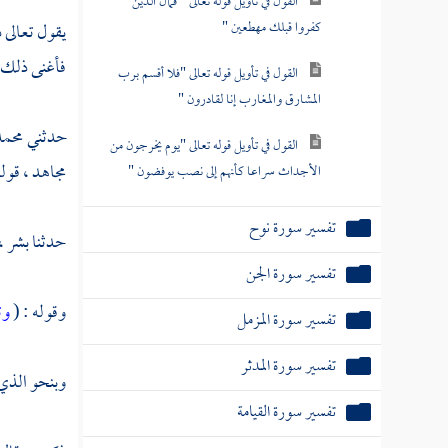
القول في تأويل قوله تعالى " فمال الذين
كفروا قبلك مهطعين "
يقول تعالى 
فأغنى ذلك ع
القول في تأويل قوله تعالى "فلا أقسم برب
المشارق والمغارب إنا لقادرون "
حدثني
محمد
القول في تأويل قوله تعالى "يوم يخرجون من
مجاهد ،
قوله
الأجداث سراعا كأنهم إلى نصب يوفضون "
تفسير سورة نوح
حدثنا
بشر ،
تفسير سورة الجن
وقوله : (
وت
تفسير سورة المزمل
تفسير سورة المدثر
وبنحو الذي 
تفسير سورة القيامة