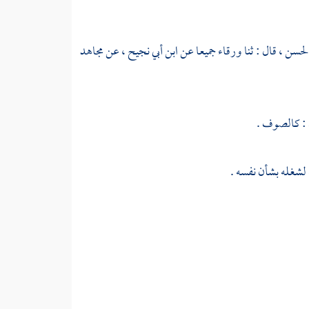
لحسن ،
قال : ثنا
ورقاء
جميعا عن
ابن أبي نجيح ،
عن
مجاهد
ل : كالصوف .
 لشغله بشأن نفسه .