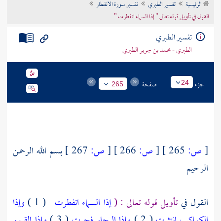
الرئيسية
تفسير الطبري
تفسير سورة الانفطار
تراجم الأعلام
القول في تأويل قوله تعالى " إذا السماء انفطرت "
تفسير الطبري
الطبري - محمد بن جرير الطبري
جزء
صفحة
24
265
[
ص:
265 ]
[
ص:
266 ]
[
ص:
267 ]
بسم الله الرحمن
الرحيم
القول في
تأويل قوله تعالى : (
إذا السماء انفطرت
( 1 )
وإذا
الكواكب انتثرت
( 2 )
وإذا البحار فجرت
( 3 )
وإذا القبور