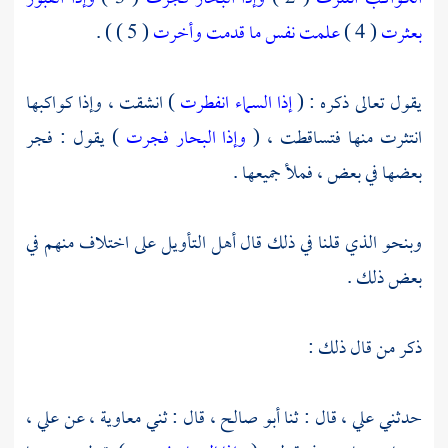
بعثرت
( 4 )
علمت نفس ما قدمت وأخرت
( 5 ) ) .
يقول تعالى ذكره : (
إذا السماء انفطرت
) انشقت ، وإذا كواكبها
انتثرت منها فتساقطت ، (
وإذا البحار فجرت
) يقول : فجر
بعضها في بعض ، فملأ جميعها .
وبنحو الذي قلنا في ذلك قال أهل التأويل على اختلاف منهم في
بعض ذلك .
ذكر من قال ذلك :
حدثني
علي ،
قال : ثنا
أبو صالح ،
قال : ثني
معاوية ،
عن
علي ،