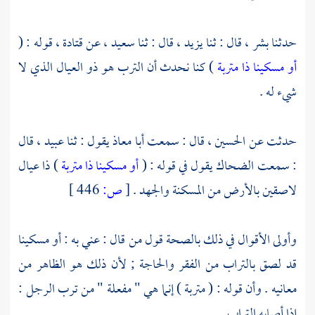
حدثنا
بشر ،
قال : ثنا
يزيد ،
قال : ثنا
سعيد ،
عن
قتادة ،
قوله : (
أو مسكينا ذا متربة
) كنا نحدث أن الترب هو ذو العيال الذي لا
شيء له .
حدثت عن
الحسين ،
قال : سمعت
أبا معاذ
يقول : ثنا
عبيد ،
قال
: سمعت
الضحاك
يقول في قوله : (
أو مسكينا ذا متربة
) ذا عيال
لاصقين بالأرض من المسكنة والجهد .
[
ص:
446 ]
وأولى الأقوال في ذلك بالصحة قول من قال : عني به : أو مسكينا
قد لصق بالتراب من الفقر والحاجة ; لأن ذلك هو الظاهر من
معانيه . وأن قوله : ( متربة ) إنما هي " مفعلة " من ترب الرجل :
إذا أصابه التراب .