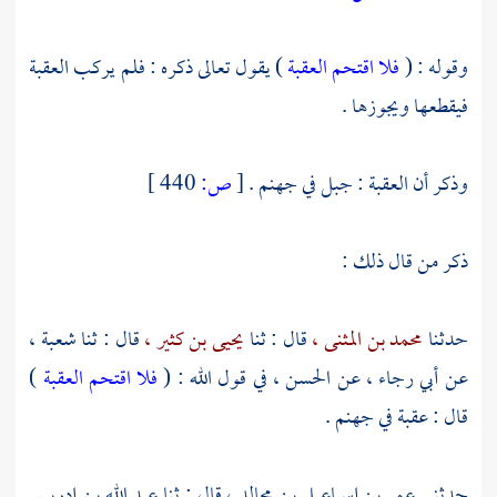
وقوله : (
فلا اقتحم العقبة
) يقول تعالى ذكره : فلم يركب العقبة
فيقطعها ويجوزها .
وذكر أن العقبة : جبل في جهنم .
[
ص:
440 ]
ذكر من قال ذلك :
حدثنا
محمد بن المثنى ،
قال : ثنا
يحيى بن كثير ،
قال : ثنا
شعبة ،
عن
أبي رجاء ،
عن
الحسن ،
في قول الله : (
فلا اقتحم العقبة
)
قال : عقبة في جهنم .
حدثني
عمر بن إسماعيل بن مجالد ،
قال : ثنا
عبد الله بن إدريس