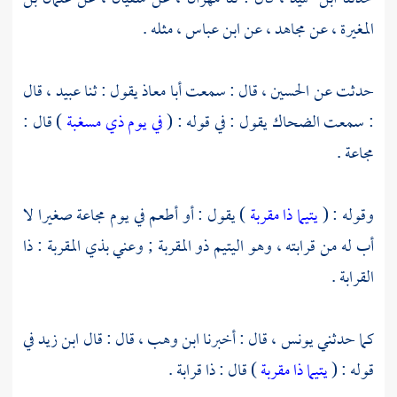
المغيرة ،
عن
مجاهد ،
عن
ابن عباس ،
مثله .
حدثت عن
الحسين ،
قال : سمعت
أبا معاذ
يقول : ثنا
عبيد ،
قال
: سمعت
الضحاك
يقول : في قوله : (
في يوم ذي مسغبة
) قال :
مجاعة .
وقوله : (
يتيما ذا مقربة
) يقول : أو أطعم في يوم مجاعة صغيرا لا
أب له من قرابته ، وهو اليتيم ذو المقربة ; وعني بذي المقربة : ذا
القرابة .
كما حدثني
يونس ،
قال : أخبرنا
ابن وهب ،
قال : قال
ابن زيد
في
قوله : (
يتيما ذا مقربة
) قال : ذا قرابة .