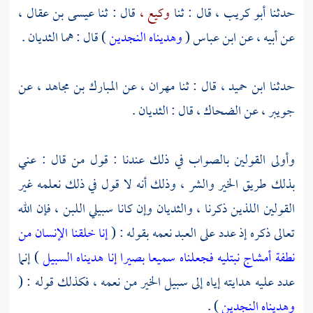
حدثنا
أبو كريب ،
قال : ثنا
وكيع ،
قال : ثنا
عيسى بن عقال ،
عن أبيه ، عن
ابن عباس
(
وهديناه النجدين
) قال : هما الثديان .
حدثنا
ابن حميد ،
قال : ثنا
مهران ،
عن
المبارك بن مجاهد ،
عن
جويبر ،
عن
الضحاك ،
قال : الثديان .
وأولى القولين بالصواب في ذلك عندنا : قول من قال : عني
بذلك طريق الخير والشر ، وذلك أنه لا قول في ذلك نعلمه غير
القولين اللذين ذكرنا ، والثديان وإن كانا سبيلي اللبن ، فإن الله
تعالى ذكره إذ عدد على العبد نعمه بقوله : (
إنا خلقنا الإنسان من
نطفة أمشاج نبتليه فجعلناه سميعا بصيرا إنا هديناه السبيل
) إنما
عدد عليه هدايته إياه إلى سبيل الخير من نعمه ، فكذلك قوله : (
وهديناه النجدين
) .