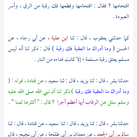
اقتحامها ؟ فقال : اقتحامها وقطعها فك رقبة من الرق ، وأسر
العبودة .
كما حدثني
يعقوب ،
قال : ثنا
ابن علية ،
عن
أبي رجاء ،
عن
الحسن
(
وما أدراك ما العقبة فك رقبة
) قال : ذكر لنا أنه ليس
مسلم يعتق رقبة مسلمة ؛ إلا كانت فداءه من النار .
حدثنا
بشر ،
قال : ثنا
يزيد ،
قال : ثنا
سعيد ،
عن
قتادة ،
قوله : (
وما أدراك ما العقبة فك رقبة
) ذكر لنا أن نبي الله صلى الله عليه
وسلم سئل عن
الرقاب أيها أعظم أجرا
؟ قال : " أكثرها ثمنا
" .
حدثنا
بشر ،
قال : ثنا
يزيد ،
قال : ثنا
سعيد ،
عن
قتادة ،
قال : ثنا
سالم بن أبي الجعد
، عن
معدان بن أبي طلحة
، عن
أبي نجيح
، قال