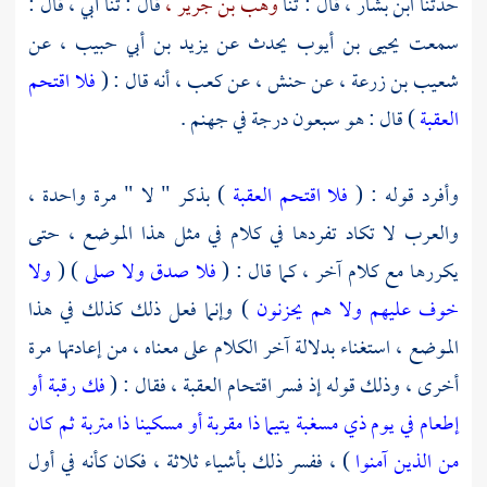
حدثنا
ابن بشار ،
قال : ثنا
وهب بن جرير ،
قال : ثنا أبي ، قال :
سمعت
يحيى بن أيوب
يحدث عن
يزيد بن أبي حبيب ،
عن
شعيب بن زرعة ،
عن
حنش ،
عن
كعب ،
أنه قال : (
فلا اقتحم
العقبة
) قال : هو سبعون درجة في جهنم .
وأفرد قوله : (
فلا اقتحم العقبة
) بذكر " لا " مرة واحدة ،
والعرب لا تكاد تفردها في كلام في مثل هذا الموضع ، حتى
يكررها مع كلام آخر ، كما قال : (
فلا صدق ولا صلى
) (
ولا
خوف عليهم ولا هم يحزنون
) وإنما فعل ذلك كذلك في هذا
الموضع ، استغناء بدلالة آخر الكلام على معناه ، من إعادتها مرة
أخرى ، وذلك قوله إذ فسر اقتحام العقبة ، فقال : (
فك رقبة أو
إطعام في يوم ذي مسغبة يتيما ذا مقربة أو مسكينا ذا متربة ثم كان
من الذين آمنوا
) ، ففسر ذلك بأشياء ثلاثة ، فكان كأنه في أول