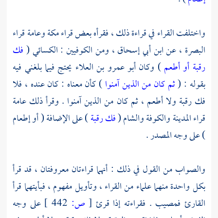
واختلفت القراء في قراءة ذلك ، فقرأه بعض قراء
مكة
وعامة قراء
البصرة ،
عن
ابن أبي إسحاق ،
ومن الكوفيين :
الكسائي
(
فك
رقبة أو أطعم
) وكان
أبو عمرو بن العلاء
يحتج فيما بلغني فيه
بقوله : (
ثم كان من الذين آمنوا
) كأن معناه : كان عنده ، فلا
فك رقبة ولا أطعم ، ثم كان من الذين آمنوا . وقرأ ذلك عامة
قراء
المدينة
والكوفة
والشام
(
فك رقبة
) على الإضافة ( أو إطعام
) على وجه المصدر .
والصواب من القول في ذلك : أنهما قراءتان معروفتان ، قد قرأ
بكل واحدة منهما علماء من القراء ، وتأويل مفهوم ، فبأيتهما قرأ
القارئ فمصيب . فقراءته إذا قرئ
[
ص:
442 ]
على وجه