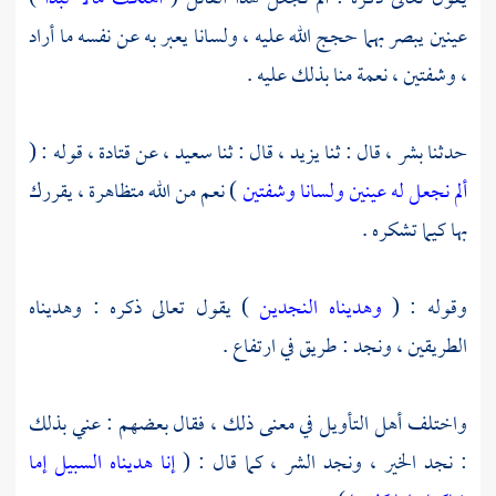
عينين يبصر بهما حجج الله عليه ، ولسانا يعبر به عن نفسه ما أراد
، وشفتين ، نعمة منا بذلك عليه .
حدثنا
بشر ،
قال : ثنا
يزيد ،
قال : ثنا
سعيد ،
عن
قتادة ،
قوله : (
ألم نجعل له عينين ولسانا وشفتين
) نعم من الله متظاهرة ، يقررك
بها كيما تشكره .
وقوله : (
وهديناه النجدين
) يقول تعالى ذكره : وهديناه
الطريقين ، ونجد : طريق في ارتفاع .
واختلف أهل التأويل في معنى ذلك ، فقال بعضهم : عني بذلك
: نجد الخير ، ونجد الشر ، كما قال : (
إنا هديناه السبيل إما