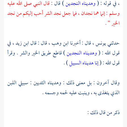
،
في قوله : (
وهديناه النجدين
) قال :
قال النبي صلى الله عليه
وسلم : إنما هما نجدان ، فما جعل نجد الشر أحب إليكم من نجد
الخير " .
حدثني
يونس ،
قال : أخبرنا
ابن وهب ،
قال : قال
ابن زيد ،
في
قول الله : (
وهديناه النجدين
) قاطع طريق الخير والشر . وقرأ
قول الله : (
إنا هديناه السبيل
) .
وقال آخرون : بل معنى ذلك : وهديناه الثديين : سبيلي اللبن
الذي يتغذى به ، وينبت عليه لحمه وجسمه .
ذكر من قال ذلك :