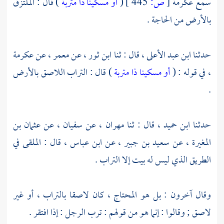
سمع
عكرمة
[
ص:
445 ]
(
أو مسكينا ذا متربة
) قال : الملتزق
بالأرض من الحاجة .
حدثنا
ابن عبد الأعلى ،
قال :
ثنا ابن ثور ،
عن
معمر ،
عن
عكرمة
،
في قوله : (
أو مسكينا ذا متربة
) قال : التراب اللاصق بالأرض
.
حدثنا
ابن حميد ،
قال : ثنا
مهران ،
عن
سفيان ،
عن
عثمان بن
المغيرة ،
عن
سعيد بن جبير ،
عن
ابن عباس ،
قال : الملقى في
الطريق الذي ليس له بيت إلا التراب .
وقال آخرون : بل هو المحتاج ، كان لاصقا بالتراب ، أو غير
لاصق ; وقالوا : إنما هو من قولهم : ترب الرجل : إذا افتقر .