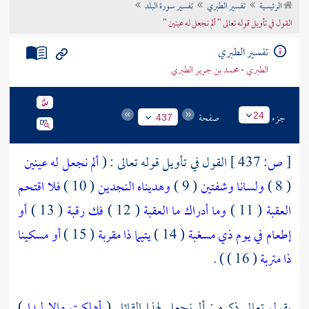
الرئيسية
تفسير الطبري
تفسير سورة البلد
تراجم الأعلام
القول في تأويل قوله تعالى " ألم نجعل له عينين "
تفسير الطبري
الطبري - محمد بن جرير الطبري
جزء
صفحة
24
437
[
ص:
437 ]
القول في تأويل قوله تعالى : (
ألم نجعل له عينين
( 8 )
ولسانا وشفتين
( 9 )
وهديناه النجدين
( 10 )
فلا اقتحم
العقبة
( 11 )
وما أدراك ما العقبة
( 12 )
فك رقبة
( 13 )
أو
إطعام في يوم ذي مسغبة
( 14 )
يتيما ذا مقربة
( 15 )
أو مسكينا
ذا متربة
( 16 ) ) .
يقول تعالى ذكره : ألم نجعل لهذا القائل (
أهلكت مالا لبدا
)