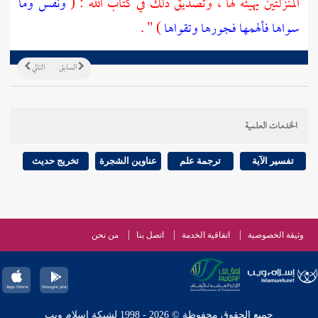
المنزلتين يهيئه لها ، وتصديق ذلك في كتاب الله : (
ونفس وما
سواها فألهمها فجورها وتقواها
) " .
السابق
التالي
الخدمات العلمية
تفسير الآية
ترجمة علم
عناوين الشجرة
تخريج حديث
وثيقة الخصوصية
اتفاقية الخدمة
اتصل بنا
من نحن
جميع الحقوق محفوظة © 2026 - 1998 لشبكة إسلام ويب