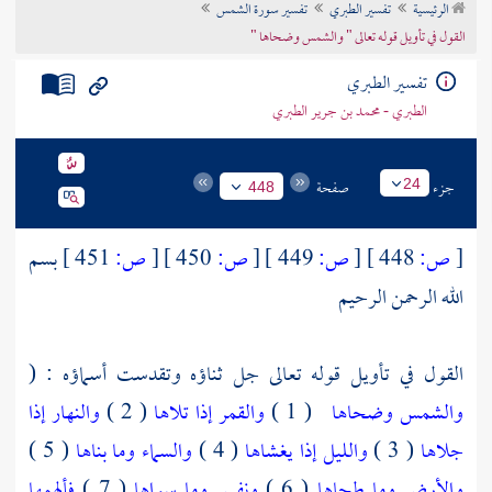
الرئيسية
تفسير الطبري
تفسير سورة الشمس
تراجم الأعلام
القول في تأويل قوله تعالى " والشمس وضحاها "
تفسير الطبري
الطبري - محمد بن جرير الطبري
جزء
صفحة
24
448
[
ص:
448 ]
[
ص:
449 ]
[
ص:
450 ]
[
ص:
451 ]
بسم
الله الرحمن الرحيم
القول في تأويل قوله تعالى جل ثناؤه وتقدست أسماؤه : (
والشمس وضحاها
( 1 )
والقمر إذا تلاها
( 2 )
والنهار إذا
جلاها
( 3 )
والليل إذا يغشاها
( 4 )
والسماء وما بناها
( 5 )
والأرض وما طحاها
( 6 )
ونفس وما سواها
( 7 )
فألهمها