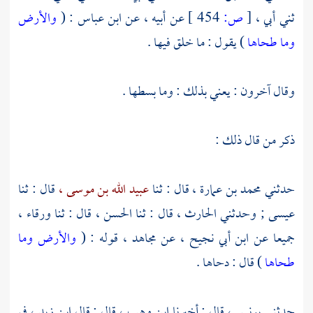
ثني أبي ،
[
ص:
454 ]
عن أبيه ، عن
ابن عباس
: (
والأرض
وما طحاها
) يقول : ما خلق فيها .
وقال آخرون : يعني بذلك : وما بسطها .
ذكر من قال ذلك :
حدثني
محمد بن عمارة ،
قال : ثنا
عبيد الله بن موسى ،
قال : ثنا
عيسى ;
وحدثني
الحارث ،
قال : ثنا
الحسن ،
قال : ثنا
ورقاء ،
جميعا عن
ابن أبي نجيح ،
عن
مجاهد ،
قوله : (
والأرض وما
طحاها
) قال : دحاها .
حدثني
يونس ،
قال : أخبرنا
ابن وهب ،
قال : قال
ابن زيد ،
في