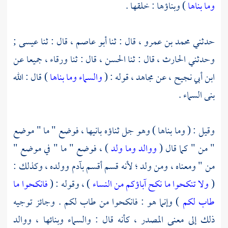
وما بناها
) وبناؤها : خلقها .
حدثني
محمد بن عمرو ،
قال : ثنا
أبو عاصم ،
قال : ثنا
عيسى ;
وحدثني
الحارث ،
قال : ثنا
الحسن ،
قال : ثنا
ورقاء ،
جميعا عن
ابن أبي نجيح ،
عن
مجاهد ،
قوله : (
والسماء وما بناها
) قال : الله
بنى السماء .
وقيل : ( وما بناها ) وهو جل ثناؤه بانيها ، فوضع " ما " موضع
" من " كما قال (
ووالد وما ولد
) ، فوضع " ما " في موضع "
من " ومعناه ، ومن ولد ؛ لأنه قسم أقسم
بآدم
وولده ، وكذلك :
(
ولا تنكحوا ما نكح آباؤكم من النساء
) ، وقوله : (
فانكحوا ما
طاب لكم
) وإنما هو : فانكحوا من طاب لكم . وجائز توجيه
ذلك إلى معنى المصدر ، كأنه قال : والسماء وبنائها ، ووالد