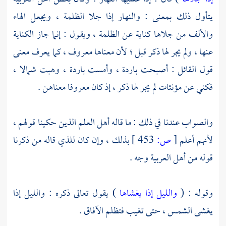
يتأول ذلك بمعنى : والنهار إذا جلا الظلمة ، ويجعل الهاء
والألف من جلاها كناية عن الظلمة ، ويقول : إنما جاز الكناية
عنها ، ولم يجر لها ذكر قبل ؛ لأن معناها معروف ، كما يعرف معنى
قول القائل : أصبحت باردة ، وأمست باردة ، وهبت شمالا ،
فكني عن مؤنثات لم يجر لها ذكر ، إذ كان معروفا معناهن .
والصواب عندنا في ذلك : ما قاله أهل العلم الذين حكينا قولهم ،
لأنهم أعلم
[
ص:
453 ]
بذلك ، وإن كان للذي قاله من ذكرنا
قوله من أهل العربية وجه .
وقوله : (
والليل إذا يغشاها
) يقول تعالى ذكره : والليل إذا
يغشى الشمس ، حتى تغيب فتظلم الآفاق .