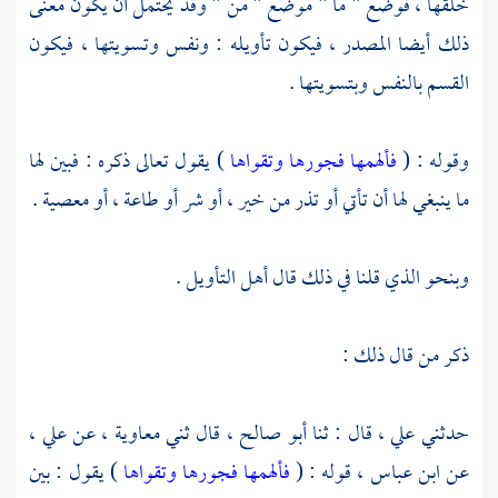
خلقها ، فوضع " ما " موضع " من " وقد يحتمل أن يكون معنى
ذلك أيضا المصدر ، فيكون تأويله : ونفس وتسويتها ، فيكون
القسم بالنفس وبتسويتها .
وقوله : (
فألهمها فجورها وتقواها
) يقول تعالى ذكره : فبين لها
ما ينبغي لها أن تأتي أو تذر من خير ، أو شر أو طاعة ، أو معصية .
وبنحو الذي قلنا في ذلك قال أهل التأويل .
ذكر من قال ذلك :
حدثني
علي ،
قال : ثنا
أبو صالح ،
قال ثني
معاوية ،
عن
علي ،
عن
ابن عباس ،
قوله : (
فألهمها فجورها وتقواها
) يقول : بين