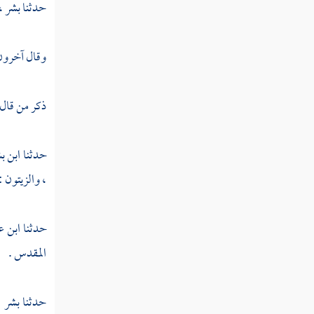
حدثنا
بشر ،
وقال آخرون 
ذكر من قال
حدثنا
ابن ب
،
والزيتون :
حدثنا
ابن ع
المقدس
.
حدثنا
بشر 