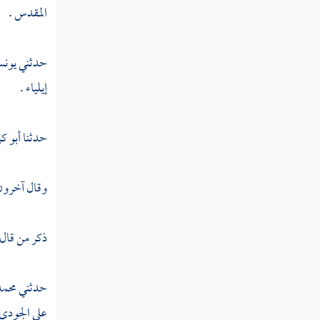
المقدس
.
حدثني
يون
إيلياء
.
حدثنا
أبو ك
وقال آخرون 
ذكر من قال
حدثني
محمد
على
الجودي 