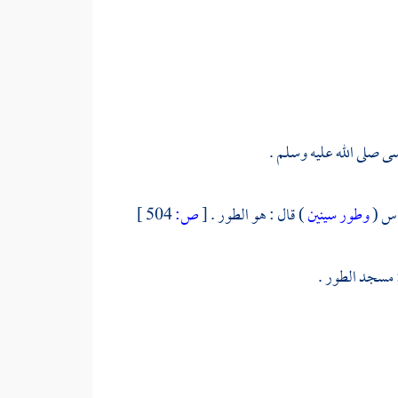
سى
صلى الله عليه وسلم .
اس
(
وطور سينين
) قال : هو الطور .
[
ص:
504 ]
 مسجد الطور .