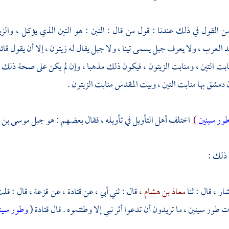
القول في ذلك عندنا : قول من قال : التين : هو التين الذي يؤكل ، والز
العرب ، ولا يعرف جبل يسمى تينا ، ولا جبل يقال له زيتون ، إلا أن يقول قائل :
ابت التين ، ومنابت الزيتون ، فيكون ذلك مذهبا ، وإن لم يكن على صحة ذلك أ
ن
دمشق
بها منابت التين ،
وبيت المقدس
منابت الزيتون .
ور سينين
)
اختلف أهل التأويل في تأويله ، فقال بعضهم : هو جبل
موسى بن 
 ذلك :
شار ،
قال : ثنا
معاذ بن هشام ،
قال : ثني أبي ، عن
قتادة ،
عن
قزعة ،
قال : قل
أت
طور سينين ،
ما تريدون أن تدعوا أثر نبي إلا وطئتموه . قال
قتادة
(
وطور سين