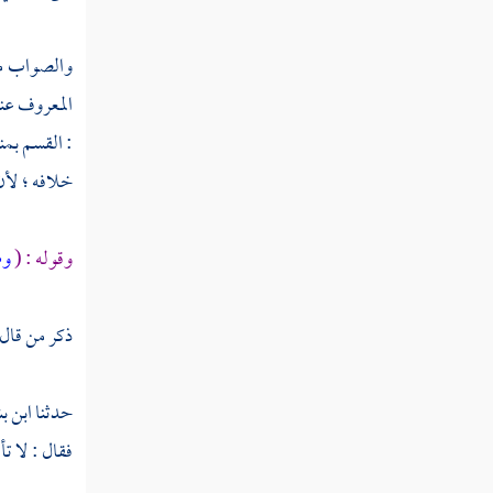
والصواب من 
المعروف عند 
: القسم بمن
خلافه ؛ لأ
وقوله : (
وط
ذكر من قال
حدثنا
ابن ب
فقال : لا ت