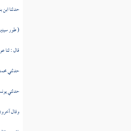
حدثنا
ابن ب
( طور سينين
قال : ثنا
عو
حدثني
محمد
حدثني
يونس
وقال آخرون 