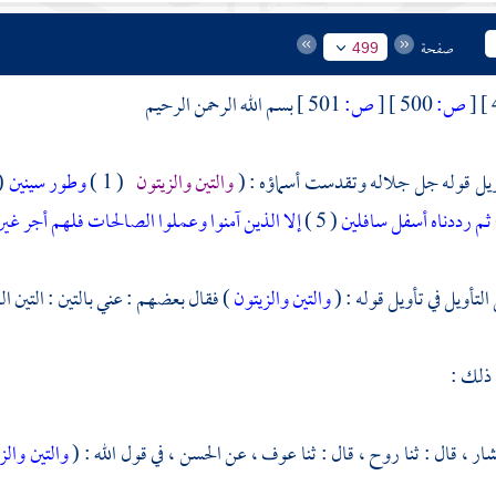
صفحة
499
[
ص:
500 ]
[
ص:
501 ]
بسم الله الرحمن الرحيم
ويل قوله جل جلاله وتقدست أسماؤه : (
والتين والزيتون
( 1 )
وطور سينين
2 )
ثم رددناه أسفل سافلين
( 5 )
إلا الذين آمنوا وعملوا الصالحات فلهم أجر غير
لتأويل في تأويل قوله : (
والتين والزيتون
) فقال بعضهم : عني بالتين : التين ا
 ذلك :
شار ،
قال : ثنا
روح ،
قال : ثنا
عوف ،
عن
الحسن ،
في قول الله : (
والتين والز