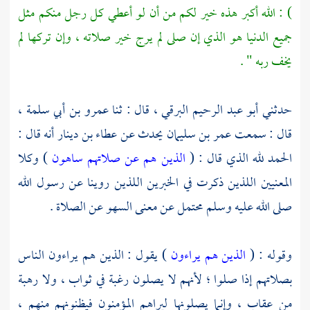
) : الله أكبر هذه خير لكم من أن لو أعطي كل رجل منكم مثل
جميع الدنيا هو الذي إن صلى لم يرج خير صلاته ، وإن تركها لم
يخف ربه " .
حدثني
أبو عبد الرحيم البرقي
، قال : ثنا
عمرو بن أبي سلمة
،
قال : سمعت
عمر بن سليمان
يحدث عن
عطاء بن دينار
أنه قال :
الحمد لله الذي قال : (
الذين هم عن صلاتهم ساهون
) وكلا
المعنيين اللذين ذكرت في الخبرين اللذين روينا عن رسول الله
صلى الله عليه وسلم محتمل عن معنى السهو عن الصلاة .
وقوله : (
الذين هم يراءون
) يقول : الذين هم يراءون الناس
بصلاتهم إذا صلوا ؛ لأنهم لا يصلون رغبة في ثواب ، ولا رهبة
من عقاب ، وإنما يصلونها ليراهم المؤمنون فيظنونهم منهم ،