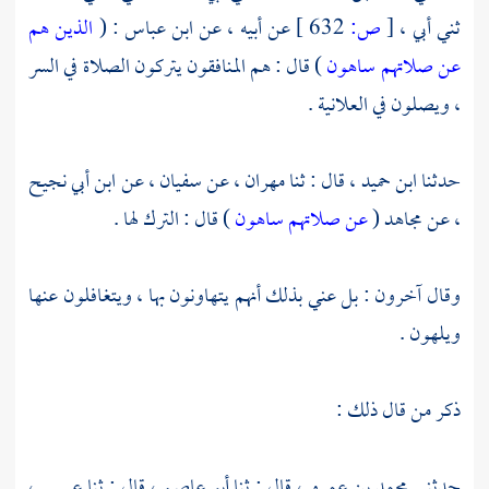
ثني أبي ،
[
ص:
632 ]
عن أبيه ، عن
ابن عباس
: (
الذين هم
عن صلاتهم ساهون
) قال : هم المنافقون يتركون الصلاة في السر
، ويصلون في العلانية .
حدثنا
ابن حميد
، قال : ثنا
مهران
، عن
سفيان ،
عن
ابن أبي نجيح
،
عن
مجاهد
(
عن صلاتهم ساهون
) قال : الترك لها .
وقال آخرون : بل عني بذلك أنهم يتهاونون بها ، ويتغافلون عنها
ويلهون .
ذكر من قال ذلك :
حدثني
محمد بن عمرو
، قال : ثنا
أبو عاصم
، قال : ثنا
عيسى ،