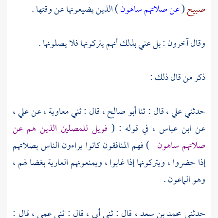
صبيح
(
عن صلاتهم ساهون
) الذين يضيعونها عن وقتها .
وقال آخرون : بل عني بذلك أنهم يتركونها فلا يصلونها .
ذكر من قال ذلك :
حدثني
علي
، قال : ثنا
أبو صالح
، قال : ثني
معاوية
، عن علي
،
عن
ابن عباس
، في قوله : (
فويل للمصلين الذين هم عن
صلاتهم ساهون
) فهم المنافقون كانوا يراءون الناس بصلاتهم
إذا حضروا ، ويتركونها إذا غابوا ، ويمنعونهم العارية بغضا لهم ،
وهو الماعون .
حدثني
محمد بن سعد
، قال : ثني أبي ، قال : ثني عمي ، قال :