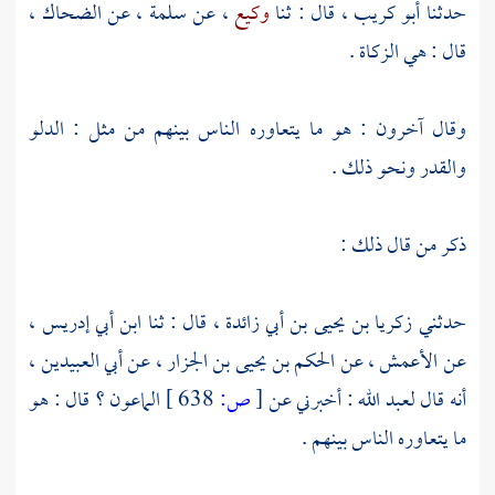
حدثنا
أبو كريب ،
قال : ثنا
وكيع
، عن
سلمة
، عن
الضحاك
،
قال : هي الزكاة .
وقال آخرون : هو ما يتعاوره الناس بينهم من مثل : الدلو
والقدر ونحو ذلك .
ذكر من قال ذلك :
حدثني
زكريا بن يحيى بن أبي زائدة
، قال : ثنا
ابن أبي إدريس
،
عن
الأعمش
، عن
الحكم بن يحيى بن الجزار
، عن
أبي العبيدين ،
أنه قال
لعبد الله
: أخبرني عن
[
ص:
638 ]
الماعون ؟ قال : هو
ما يتعاوره الناس بينهم .