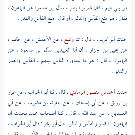
من
بني تميم
، كان ضرير البصر ، سأل
ابن مسعود
عن الماعون ،
فقال : هو منع الفأس والدلو ، أو قال : منع الفأس والقدر .
حدثنا
أبو كريب
، قال : ثنا
وكيع
، عن
الأعمش
، عن
الحكم
،
عن
يحيى بن الجزار
، أن
أبا العبيدين
سأل
ابن مسعود
، عن
الماعون ، قال : هو ما يتعاوره الناس بينهم ، الفأس والقدر
والدلو .
حدثنا
أحمد بن منصور الرمادي
، قال : ثنا
أبو الجواب
، عن
عمار
بن رزيق
، عن
أبي إسحاق
، عن
حارثة بن مضرب
، عن
أبي
العبيدين
، عن
عبد الله
، قال : كنا أصحاب
محمد
نحدث أن
الماعون : القدر والفأس والدلو . قال
أبو بكر
: قال
أبو الجواب ،
وخالفه
زهير بن معاوية
فيما : حدثنا به
الحسن الأشيب
، قال :