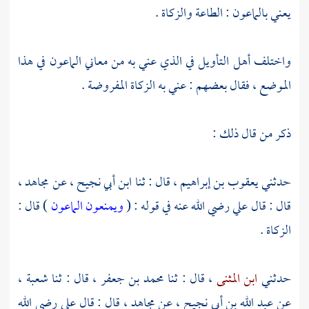
يعني بالماعون : الطاعة والزكاة .
واختلف أهل التأويل في الذي عني به من معاني الماعون في هذا
الموضع ، فقال بعضهم : عني به الزكاة المفروضة .
ذكر من قال ذلك :
حدثني
يعقوب بن إبراهيم
، قال : ثنا
ابن أبي نجيح ،
عن
مجاهد
،
قال : قال
علي
رضي الله عنه في قوله : (
ويمنعون الماعون
) قال :
الزكاة .
حدثني
ابن المثنى
، قال : ثنا
محمد بن جعفر
، قال : ثنا
شعبة
،
عن
عبد الله بن أبي نجيح
، عن
مجاهد
، قال : قال
علي
رضي الله