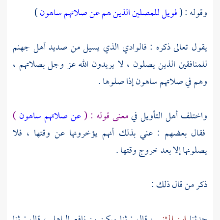
وقوله : (
فويل للمصلين الذين هم عن صلاتهم ساهون
)
يقول تعالى ذكره : فالوادي الذي يسيل من صديد أهل جهنم
للمنافقين الذين يصلون ، لا يريدون الله عز وجل بصلاتهم ،
وهم في صلاتهم ساهون إذا صلوها .
واختلف أهل التأويل في
معنى قوله : (
عن صلاتهم ساهون
)
فقال بعضهم : عني بذلك أنهم يؤخرونها عن وقتها ، فلا
يصلونها إلا بعد خروج وقتها .
ذكر من قال ذلك :
حدثنا
ابن المثنى
، قال : ثنا
سكن بن نافع الباهلي
، قال : ثنا