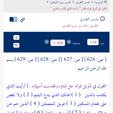
الرئيسية
تفسير الطبري
تفسير سورة الماعون
تراجم الأعلام
القول في تأويل قوله تعالى " أرأيت الذي يكذب بالدين "
تفسير الطبري
الطبري - محمد بن جرير الطبري
جزء
صفحة
24
626
[
ص:
626 ]
[
ص:
627 ]
[
ص:
628 ]
[
ص:
629 ]
بسم
الله الرحمن الرحيم
القول في
تأويل قوله جل ثناؤه وتقدست أسماؤه : (
أرأيت الذي
يكذب بالدين
( 1 )
فذلك الذي يدع اليتيم
( 2 )
ولا يحض
على طعام المسكين
( 3 )
فويل للمصلين
( 4 )
الذين هم عن
صلاتهم ساهون
( 5 )
الذين هم يراءون
( 6 )
ويمنعون الماعون