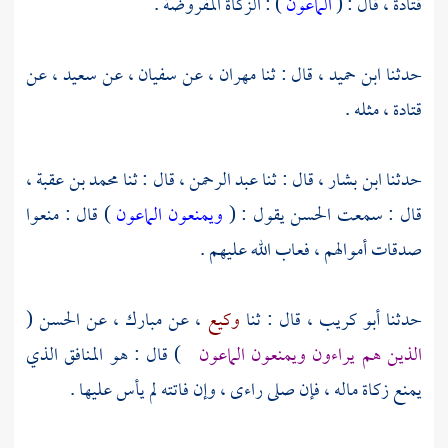
قتادة
، قال : (
الماعون
) : الزكاة المفروضة .
حدثنا
ابن حميد ،
قال : ثنا
مهران ،
عن
سفيان ،
عن
سعيد ،
عن
قتادة
، مثله .
حدثنا
ابن بشار
، قال : ثنا
عبد الرحمن
، قال : ثنا
محمد بن عقبة
،
قال : سمعت
الحسن
يقول : (
ويمنعون الماعون
) قال : منعوا
صدقات أموالهم ، فعاب الله عليهم .
حدثنا
أبو كريب ،
قال : ثنا
وكيع
، عن
مبارك
، عن
الحسن
(
الذين هم يراءون ويمنعون الماعون
) قال : هو المنافق الذي
يمنع زكاة ماله ، فإن صلى راءى ، وإن فاتته لم يأس عليها .