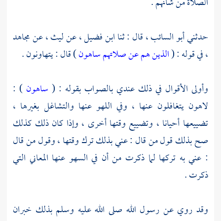
الصلاة من شأنهم .
حدثني
أبو السائب
، قال : ثنا
ابن فضيل
، عن
ليث
، عن
مجاهد
، في قوله : (
الذين هم عن صلاتهم ساهون
) قال : يتهاونون .
وأولى الأقوال في ذلك عندي بالصواب بقوله : (
ساهون
) :
لاهون يتغافلون عنها ، وفي اللهو عنها والتشاغل بغيرها ،
تضييعها أحيانا ، وتضييع وقتها أخرى ، وإذا كان ذلك كذلك
صح بذلك قول من قال : عني بذلك ترك وقتها ، وقول من قال
: عني به تركها لما ذكرت من أن في السهو عنها المعاني التي
ذكرت .
وقد روي عن رسول الله صلى الله عليه وسلم بذلك خبران