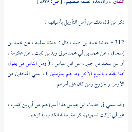
النفاق
، وأن هذه الصفة صفتهم .
[
ص:
269 ]
ذكر من قال ذلك من أهل التأويل بأسمائهم :
312 - حدثنا
محمد بن حميد ،
قال : حدثنا
سلمة
، عن
محمد بن
إسحاق
، عن
محمد بن أبي محمد مولى زيد بن ثابت
، عن
عكرمة ،
أو عن
سعيد بن جبير
، عن
ابن عباس
: (
ومن الناس من يقول
آمنا بالله وباليوم الآخر وما هم بمؤمنين
) ، يعني المنافقين من
الأوس والخزرج ومن كان على أمرهم .
وقد سمي في حديث
ابن عباس
هذا أسماؤهم عن
أبي بن كعب
،
غير أني تركت تسميتهم كراهة إطالة الكتاب بذكرهم .