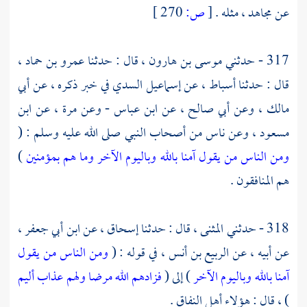
عن
مجاهد ،
مثله .
[
ص:
270 ]
317 - حدثني
موسى بن هارون
، قال : حدثنا
عمرو بن حماد
،
قال : حدثنا
أسباط ،
عن
إسماعيل السدي
في خبر ذكره ، عن
أبي
مالك ،
وعن
أبي صالح ،
عن
ابن عباس
- وعن
مرة
، عن
ابن
مسعود
، وعن ناس من أصحاب النبي صلى الله عليه وسلم : (
ومن الناس من يقول آمنا بالله وباليوم الآخر وما هم بمؤمنين
)
هم المنافقون .
318 - حدثني
المثنى
، قال : حدثنا
إسحاق ،
عن
ابن أبي جعفر
،
عن أبيه ، عن
الربيع بن أنس ،
في قوله : (
ومن الناس من يقول
آمنا بالله وباليوم الآخر
) إلى (
فزادهم الله مرضا ولهم عذاب أليم
) ، قال : هؤلاء أهل النفاق .