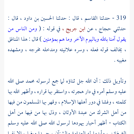
319 - حدثنا
القاسم
، قال : حدثنا
الحسين بن داود ،
قال :
حدثني
حجاج
، عن
ابن جريج ،
في قوله : (
ومن الناس من
يقول آمنا بالله وباليوم الآخر وما هم بمؤمنين
) قال : هذا المنافق
، يخالف قوله فعله ، وسره علانيته ومدخله مخرجه ، ومشهده
مغيبه .
وتأويل ذلك : أن الله جل ثناؤه لما جمع لرسوله محمد صلى الله
عليه وسلم أمره في دار هجرته ، واستقر بها قراره ، وأظهر الله بها
كلمته ، وفشا في دور أهلها الإسلام ، وقهر بها المسلمون من فيها
من أهل الشرك من عبدة الأوثان ، وذل بها من فيها من أهل
الكتاب - أظهر أحبار يهودها لرسول الله صلى الله عليه وسلم
الضغائن ، وأبدوا له العداوة والشنآن ، حسدا وبغيا ، إلا نفرا