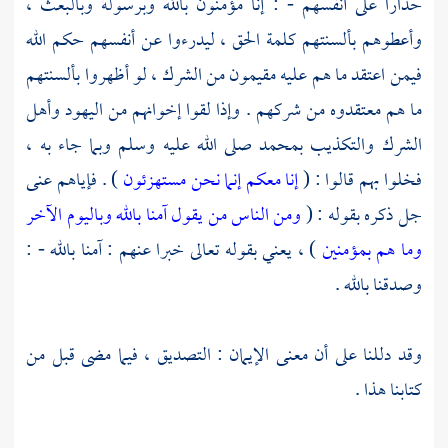
حذارا على أنفسهم - : إنا مؤمنون بالله وبرسوله وبالبعث ،
وأعطوهم بألسنتهم كلمة الحق ، ليدرءوا عن أنفسهم حكم الله
فيمن اعتقد ما هم عليه مقيمون من الشرك ، لو أظهروا بألسنتهم
ما هم معتقدوه من شركهم . وإذا لقوا إخوانهم من
اليهود
وأهل
الشرك والتكذيب
بمحمد
صلى الله عليه وسلم وبما جاء به ،
فخلوا بهم قالوا : (
إنا معكم إنما نحن مستهزئون
) . فإياهم عنى
جل ذكره بقوله : (
ومن الناس من يقول آمنا بالله وباليوم الآخر
وما هم بمؤمنين
) ، يعني بقوله تعالى خبرا عنهم : آمنا بالله - :
وصدقنا بالله .
وقد دللنا على أن معنى الإيمان : التصديق ، فيما مضى قبل من
كتابنا هذا .