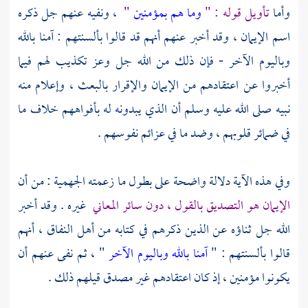
وأما
تأويل قوله : "
وما هم بمؤمنين
"
، ونفيه عنهم جل ذكره
اسم الإيمان ، وقد أخبر عنهم أنهم قد قالوا بألسنتهم : آمنا بالله
وباليوم الآخر - فإن ذلك من الله جل وعز تكذيب لهم فيما
أخبروا عن اعتقادهم من الإيمان والإقرار بالبعث ، وإعلام منه
نبيه صلى الله عليه وسلم أن الذي يبدونه له بأفواههم خلاف ما
في ضمائر قلوبهم ، وضد ما في عزائم نفوسهم .
وفي هذه الآية دلالة واضحة على بطول ما زعمته
الجهمية
: من أن
الإيمان هو التصديق بالقول ، دون سائر المعاني
غيره . وقد أخبر
الله جل ثناؤه عن الذين ذكرهم في كتابه من أهل النفاق ، أنهم
قالوا بألسنتهم : "
آمنا بالله وباليوم الآخر
" ، ثم نفى عنهم أن
يكونوا مؤمنين ، إذ كان اعتقادهم غير مصدق قيلهم ذلك .