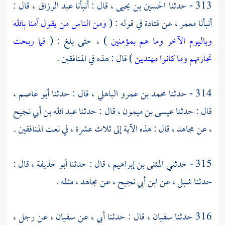
313 - حدثنا
الحسين بن يحيى
، قال : أنبأنا
عبد الرزاق ،
قال :
أنبأنا
معمر
، عن
قتادة
في قوله : (
ومن الناس من يقول آمنا بالله
وباليوم الآخر وما هم بمؤمنين
) ، حتى بلغ : (
فما ربحت
تجارتهم وما كانوا مهتدين
) قال : هذه في المنافقين .
314 - حدثنا
محمد بن عمرو الباهلي
، قال : حدثنا
أبو عاصم
،
قال : حدثنا
عيسى بن ميمون
، قال : حدثنا
عبد الله بن أبي نجيح
،
عن
مجاهد
، قال : هذه الآية إلى ثلاث عشرة ، في نعت المنافقين .
315 - حدثني
المثنى بن إبراهيم
، قال : حدثنا
أبو حذيفة
، قال :
حدثنا
شبل
، عن
ابن أبي نجيح
، عن
مجاهد ،
مثله .
316 حدثنا
سفيان
، قال : حدثنا أبي ، عن
سفيان
، عن رجل ،