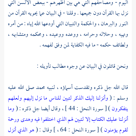
اليوم - ومصاحفهم التي هي بين أظهرهم - ببعض الألسن التي
نزل بها القرآن دون جميعها . وقلنا - في البيان عما يحويه القرآن من
النور والبرهان ، والحكمة والتبيان التي أودعها الله إياه : من أمره
ونهيه ، وحلاله وحرامه ، ووعده ووعيده ، ومحكمه ومتشابهه ،
ولطائف حكمه - ما فيه الكفاية لمن وفق لفهمه .
ونحن قائلون في البيان عن وجوه مطالب تأويله :
قال الله جل ذكره وتقدست أسماؤه ، لنبيه
محمد
صلى الله عليه
وسلم : (
وأنزلنا إليك الذكر لتبين للناس ما نزل إليهم ولعلهم
يتفكرون
) [ سورة النحل : 44 ] ، وقال أيضا جل ذكره : (
وما
أنزلنا عليك الكتاب إلا لتبين لهم الذي اختلفوا فيه وهدى ورحمة
لقوم يؤمنون
) [ سورة النحل : 64 ، ] وقال : (
هو الذي أنزل