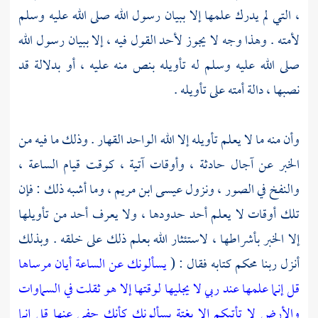
، التي لم يدرك علمها إلا ببيان رسول الله صلى الله عليه وسلم
لأمته . وهذا وجه لا يجوز لأحد القول فيه ، إلا ببيان رسول الله
صلى الله عليه وسلم له تأويله بنص منه عليه ، أو بدلالة قد
نصبها ، دالة أمته على تأويله .
وأن منه ما لا يعلم تأويله إلا الله الواحد القهار . وذلك ما فيه من
الخبر عن آجال حادثة ، وأوقات آتية ، كوقت قيام الساعة ،
والنفخ في الصور ، ونزول
عيسى ابن مريم ،
وما أشبه ذلك : فإن
تلك أوقات لا يعلم أحد حدودها ، ولا يعرف أحد من تأويلها
إلا الخبر بأشراطها ، لاستئثار الله بعلم ذلك على خلقه . وبذلك
أنزل ربنا محكم كتابه فقال : (
يسألونك عن الساعة أيان مرساها
قل إنما علمها عند ربي لا يجليها لوقتها إلا هو ثقلت في السماوات
والأرض لا تأتيكم إلا بغتة يسألونك كأنك حفي عنها قل إنما