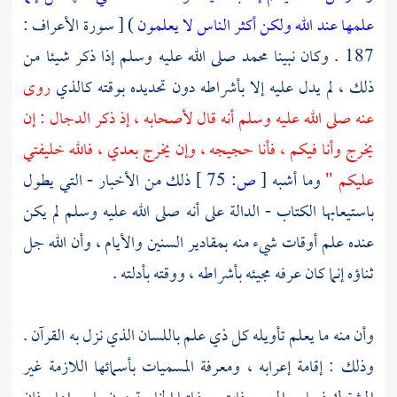
علمها عند الله ولكن أكثر الناس لا يعلمون
) [ سورة الأعراف :
187 . وكان نبينا
محمد
صلى الله عليه وسلم إذا ذكر شيئا من
ذلك ، لم يدل عليه إلا بأشراطه دون تحديده بوقته كالذي
روى
عنه صلى الله عليه وسلم أنه قال لأصحابه ، إذ ذكر الدجال : إن
يخرج وأنا فيكم ، فأنا حجيجه ، وإن يخرج بعدي ، فالله خليفتي
عليكم "
وما أشبه
[
ص:
75 ]
ذلك من الأخبار - التي يطول
باستيعابها الكتاب - الدالة على أنه صلى الله عليه وسلم لم يكن
عنده علم أوقات شيء منه بمقادير السنين والأيام ، وأن الله جل
ثناؤه إنما كان عرفه مجيئه بأشراطه ، ووقته بأدلته .
وأن منه ما يعلم تأويله كل ذي علم باللسان الذي نزل به القرآن .
وذلك : إقامة إعرابه ، ومعرفة المسميات بأسمائها اللازمة غير