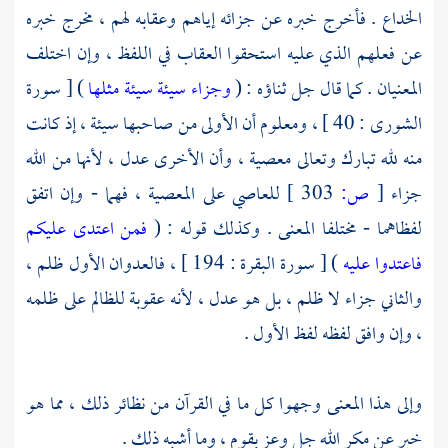
الخداع . فأخرج خبره عن جزائه إياهم وعقابه لهم ، مخرج خبره
عن فعلهم الذي عليه استحقوا العقاب في اللفظ ، وإن اختلف
المعنيان . كما قال جل ثناؤه : (
وجزاء سيئة سيئة مثلها
) [ سورة
الشورى : 40 ] ، ومعلوم أن الأولى من صاحبها سيئة ، إذ كانت
منه لله تبارك وتعالى معصية ، وأن الأخرى عدل ، لأنها من الله
جزاء
[
ص:
303 ]
للعاصي على المعصية ، فهما - وإن اتفق
لفظاهما - مختلفا المعنى . وكذلك قوله : (
فمن اعتدى عليكم
فاعتدوا عليه
) [ سورة البقرة : 194 ] ، فالعدوان الأول ظلم ،
والثاني جزاء لا ظلم ، بل هو عدل ، لأنه عقوبة للظالم على ظلمه
، وإن وافق لفظه لفظ الأول .
وإلى هذا المعنى وجهوا كل ما في القرآن من نظائر ذلك ، مما هو
خبر عن مكر الله جل وعز بقوم ، وما أشبه ذلك .