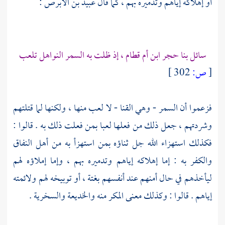
أو إهلاكه إياهم وتدميره بهم ، كما قال
عبيد بن الأبرص
:
سائل بنا حجر ابن أم قطام ، إذ ظلت به السمر النواهل تلعب
[
ص:
302 ]
فزعموا أن السمر - وهي القنا - لا لعب منها ، ولكنها لما قتلتهم
وشردتهم ، جعل ذلك من فعلها لعبا بمن فعلت ذلك به . قالوا :
فكذلك استهزاء الله جل ثناؤه بمن استهزأ به من أهل النفاق
والكفر به : إما إهلاكه إياهم وتدميره بهم ، وإما إملاؤه لهم
ليأخذهم في حال أمنهم عند أنفسهم بغتة ، أو توبيخه لهم ولائمته
إياهم . قالوا : وكذلك معنى المكر منه والخديعة والسخرية .