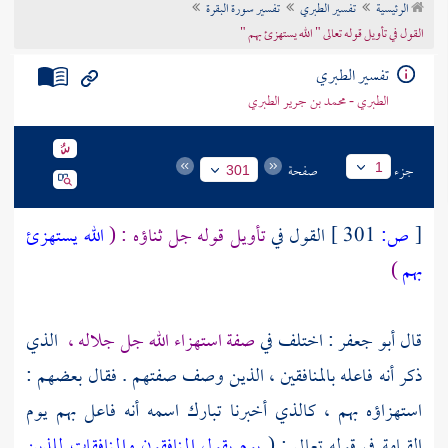
الرئيسية
تفسير الطبري
تفسير سورة البقرة
تراجم الأعلام
القول في تأويل قوله تعالى " الله يستهزئ بهم "
تفسير الطبري
الطبري - محمد بن جرير الطبري
جزء
صفحة
1
301
[
ص:
301 ]
القول في
تأويل قوله جل ثناؤه : (
الله يستهزئ
بهم
)
قال
أبو جعفر :
اختلف في
صفة استهزاء الله جل جلاله ،
الذي
ذكر أنه فاعله بالمنافقين ، الذين وصف صفتهم . فقال بعضهم :
استهزاؤه بهم ، كالذي أخبرنا تبارك اسمه أنه فاعل بهم يوم
القيامة في قوله تعالى : (
يوم يقول المنافقون والمنافقات للذين