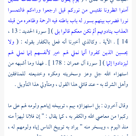
آمنوا انظرونا نقتبس من نوركم قيل ارجعوا وراءكم فالتمسوا
نورا فضرب بينهم بسور له باب باطنه فيه الرحمة وظاهره من قبله
العذاب ينادونهم ألم نكن معكم قالوا بلى
) [ سورة الحديد : 13 ،
14 ] . الآية . وكالذي أخبرنا أنه فعل بالكفار بقوله : (
ولا
يحسبن الذين كفروا أنما نملي لهم خير لأنفسهم إنما نملي لهم
ليزدادوا إثما
) [ سورة آل عمران : 178 ] . فهذا وما أشبهه من
استهزاء الله جل وعز وسخريته ومكره وخديعته للمنافقين
وأهل الشرك به - عند قائلي هذا القول ، ومتأولي هذا التأويل .
وقال آخرون : بل استهزاؤه بهم ، توبيخه إياهم ولومه لهم على ما
ركبوا من معاصي الله والكفر به ، كما يقال : " إن فلانا ليهزأ منه
منذ اليوم ، ويسخر منه " يراد به توبيخ الناس إياه ولومهم له ،