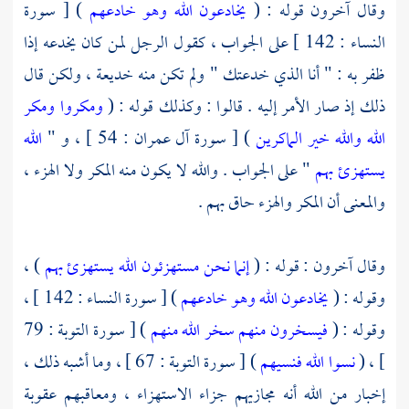
وقال آخرون قوله : (
يخادعون الله وهو خادعهم
) [ سورة
النساء : 142 ] على الجواب ، كقول الرجل لمن كان يخدعه إذا
ظفر به : " أنا الذي خدعتك " ولم تكن منه خديعة ، ولكن قال
ذلك إذ صار الأمر إليه . قالوا : وكذلك قوله : (
ومكروا ومكر
الله والله خير الماكرين
) [ سورة آل عمران : 54 ] ، و "
الله
يستهزئ بهم
" على الجواب . والله لا يكون منه المكر ولا الهزء ،
والمعنى أن المكر والهزء حاق بهم .
وقال آخرون : قوله : (
إنما نحن مستهزئون الله يستهزئ بهم
) ،
وقوله : (
يخادعون الله وهو خادعهم
) [ سورة النساء : 142 ] ،
وقوله : (
فيسخرون منهم سخر الله منهم
) [ سورة التوبة : 79
] ، (
نسوا الله فنسيهم
) [ سورة التوبة : 67 ] ، وما أشبه ذلك ،
إخبار من الله أنه مجازيهم جزاء الاستهزاء ، ومعاقبهم عقوبة