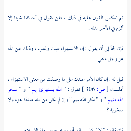
ثم نعكس القول عليه في ذلك ، فلن يقول في أحدهما شيئا إلا
ألزم في الآخر مثله .
فإن لجأ إلى أن يقول : إن الاستهزاء عبث ولعب ، وذلك عن الله
عز وجل منفي .
قيل له : إن كان الأمر عندك على ما وصفت من معنى الاستهزاء ،
أفلست
[
ص:
306 ]
تقول : "
الله يستهزئ بهم
" و "
سخر
الله منهم
" و " مكر الله بهم " وإن لم يكن من الله عندك هزء ولا
سخرية ؟
فإن قال : " لا " كذب بالقرآن ، وخرج عن ملة الإسلام .