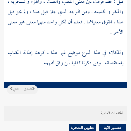
قيل : فقد فرقت بين معنى اللعب والعبث ، والهزء والسخرية ،
والمكر والخديعة . ومن الوجه الذي جاز قيل هذا ، ولم يجز قيل
هذا ، افترق معنياهما . فعلم أن لكل واحد منهما معنى غير معنى
الآخر .
وللكلام في هذا النوع موضع غير هذا ، كرهنا إطالة الكتاب
باستقصائه . وفيما ذكرنا كفاية لمن وفق لفهمه .
السابق
التالي
الخدمات العلمية
تفسير الآية
عناوين الشجرة