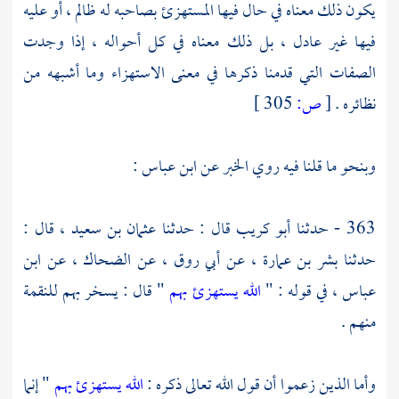
يكون ذلك معناه في حال فيها المستهزئ بصاحبه له ظالم ، أو عليه
فيها غير عادل ، بل ذلك معناه في كل أحواله ، إذا وجدت
الصفات التي قدمنا ذكرها في معنى الاستهزاء وما أشبهه من
نظائره .
[
ص:
305 ]
وبنحو ما قلنا فيه روي الخبر عن
ابن عباس
:
363 - حدثنا
أبو كريب
قال : حدثنا
عثمان بن سعيد ،
قال :
حدثنا
بشر بن عمارة ،
عن
أبي روق ،
عن
الضحاك
، عن
ابن
عباس ،
في قوله : "
الله يستهزئ بهم
" قال : يسخر بهم للنقمة
منهم .
وأما الذين زعموا أن قول الله تعالى ذكره :
الله يستهزئ بهم
" إنما