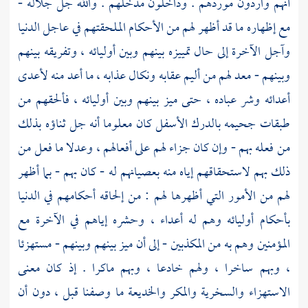
أنهم واردون موردهم . وداخلون مدخلهم . والله جل جلاله -
مع إظهاره ما قد أظهر لهم من الأحكام الملحقتهم في عاجل الدنيا
وآجل الآخرة إلى حال تمييزه بينهم وبين أوليائه ، وتفريقه بينهم
وبينهم - معد لهم من أليم عقابه ونكال عذابه ، ما أعد منه لأعدى
أعدائه وشر عباده ، حتى ميز بينهم وبين أوليائه ، فألحقهم من
طبقات جحيمه بالدرك الأسفل كان معلوما أنه جل ثناؤه بذلك
من فعله بهم - وإن كان جزاء لهم على أفعالهم ، وعدلا ما فعل من
ذلك بهم لاستحقاقهم إياه منه بعصيانهم له - كان بهم - بما أظهر
لهم من الأمور التي أظهرها لهم : من إلحاقه أحكامهم في الدنيا
بأحكام أوليائه وهم له أعداء ، وحشره إياهم في الآخرة مع
المؤمنين وهم به من المكذبين - إلى أن ميز بينهم وبينهم - مستهزئا
، وبهم ساخرا ، ولهم خادعا ، وبهم ماكرا . إذ كان معنى
الاستهزاء والسخرية والمكر والخديعة ما وصفنا قبل ، دون أن