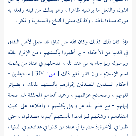
القول والفعل ما يرضيه ظاهرا ، وهو بذلك من قيله وفعله به
مورثه مساءة باطنا . وكذلك معنى الخداع والسخرية والمكر .
فإذا كان ذلك كذلك وكان الله جل ثناؤه قد جعل لأهل النفاق
في الدنيا من الأحكام - بما أظهروا بألسنتهم ، من الإقرار بالله
وبرسوله وبما جاء به من عند الله ، المدخلهم في عداد من يشمله
اسم الإسلام ، وإن كانوا لغير ذلك
[
ص:
304 ]
مستبطنين -
أحكام المسلمين المصدقين إقرارهم بألسنتهم بذلك ، بضمائر
قلوبهم ، وصحائح عزائمهم ، وحميد أفعالهم المحققة لهم صحة
إيمانهم - مع علم الله عز وجل بكذبهم ، واطلاعه على خبث
اعتقادهم ، وشكهم فيما ادعوا بألسنتهم أنهم به مصدقون ، حتى
ظنوا في الآخرة إذ حشروا في عداد من كانوا في عدادهم في الدنيا ،