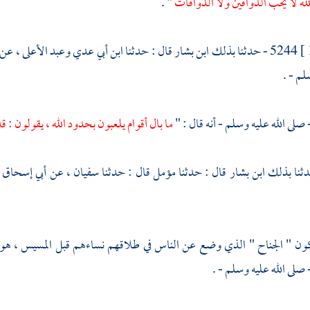
لله لا يحب الذواقين ولا الذواقات
" .
5244 - حدثنا بذلك
ابن بشار
قال : حدثنا
ابن أبي عدي
وعبد الأعلى
، عن
لم - .
صلى الله عليه وسلم - أنه قال : "
ما بال أقوام يلعبون بحدود الله ، يقولون 
ابن بشار
قال : حدثنا
مؤمل
قال : حدثنا
سفيان
، عن
أبي إسحاق
كون " الجناح " الذي وضع عن الناس في طلاقهم نساءهم قبل المسيس ، هو 
 صلى الله عليه وسلم - .