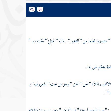
 منصوبا قطعا من " القدر " . لأن " المتاع " نكرة ، و "
عة منكم لهن به .
" الألف واللام " على " الحق " وهو من نعت " المعروف " و
 " .
: " عبد الله عالم حقا " ف " الحق " منصوب من نية كلام