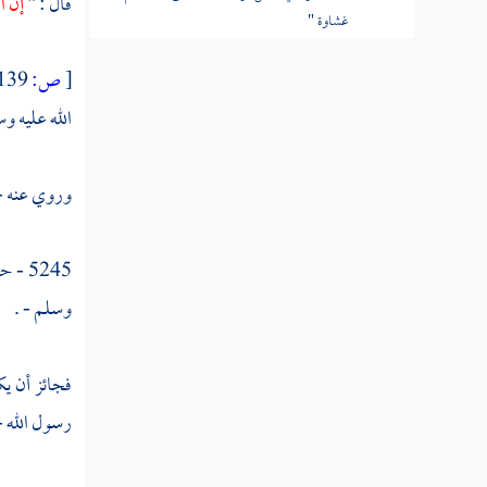
قال : "
إن ا
غشاوة "
القول في تأويل قوله تعالى "ولهم عذاب
[
ص:
139 ]
عظيم "
الله عليه وس
القول في تأويل قوله تعالى "ومن الناس من
يقول آمنا بالله وباليوم الآخر وما هم بمؤمنين
وروي عنه - 
القول في تأويل قوله تعالى "يخادعون الله
والذين آمنوا "
5245 - حدثنا بذلك
وسلم - .
القول في تأويل قوله تعالى "وما يخدعون إلا
أنفسهم "
فجائز أن ي
القول في تأويل قوله تعالى "وما يشعرون "
رسول الله -
القول في تأويل قوله تعالى "في قلوبهم مرض
"