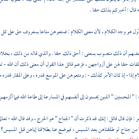
نه قال : أخبركم بذلك حقا .
أول هو وجه الكلام ، لأن معنى الكلام : فمتعوهن متاعا بمعروف حق على كل م
هم أن ذلك منصوب بمعنى : أحق ذلك حقا . والذي قاله من ذلك ، بخلاف ما 
لقات حقا لهن على أزواجهن ، فزعم قائل هذا القول أن معنى ذلك أن الله - تع
ام إذا - إذ كان الأمر كذلك - : ومتعوهن على الموسع قدره ، وعلى المقتر قدره 
: " المحسنين " الذين يحسنون إلى أنفسهم في المسارعة إلى طاعة الله فيما ألزمهم
ر
: فإن قال قائل : إنك قد ذكرت أن " الجناح " هو الحرج ، وقد قال الله - تعالى
 من جناح لو طلقناهن بعد المسيس ، فيوضع عنا بطلاقنا إياهن قبل المسيس؟ ق