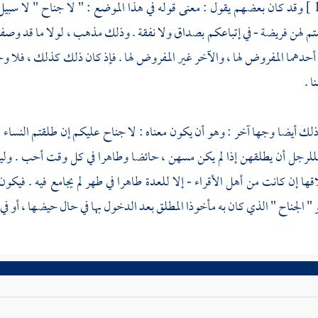
وقد كان بعضهم يقول : معنى قوله في هذا الموضع : " لا جناح " لا سبيل
م لهن فريضة - في إتباعكم بصداق ولا نفقة . وذلك مذهب ، لولا ما قد وصفت
 أحدهما المفروض لها ، والآخر غير المفروض لها . فإذ كان ذلك كذلك ، فلا وجه
ا .
لك أيضا وجها آخر : وهو أن يكون معناه : لا جناح عليكم إن طلقتم النساء ما
للرجل أن يطلقهن إذا لم يكن مسهن ، حائضا وطاهرا في كل وقت أحب . ولي
ها إن كانت من أهل الأقراء - إلا للعدة طاهرا في طهر لم يجامع فيه . فيكو
" الجناح " الذي كان به مأخوذا المطلق بعد الدخول بها في حال حيضها ، أو في 