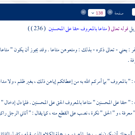
صفحة
138
ويل
قوله تعالى (
متاعا بالمعروف حقا على المحسنين
( 236 ) )
فر
: يعني - تعالى ذكره - بذلك : ومتعوهن متاعا . وقد يجوز أن يكون " متاعا "
ة .
: " بالمعروف " بما أمركم الله به من إعطائكم إياهن ذلك ، بغير ظلم ، ولا مداف
 : " حقا على المحسنين " متاعا بالمعروف الحق على المحسنين . فلما دل إدخال 
معرفة ، و " الحق " نكرة ، نصب على القطع منه ، كما يقال : " أتاني الرجل راكبا
وجائز أن يكون نصب على المصدر من جملة الكلام الذي قبله ، كقول القائل 