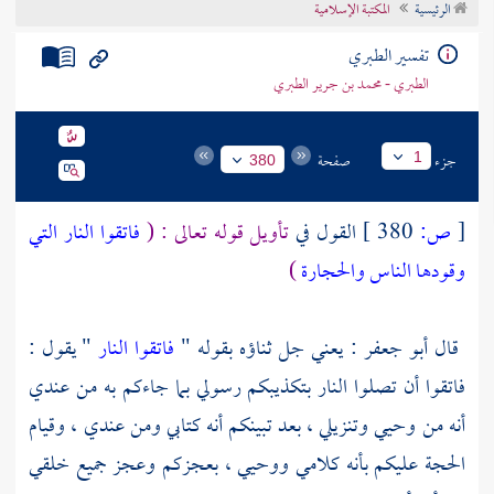
الرئيسية
المكتبة الإسلامية
تراجم الأعلام
تفسير الطبري
الطبري - محمد بن جرير الطبري
جزء
صفحة
1
380
[
ص:
380 ]
القول في
تأويل قوله تعالى : (
فاتقوا النار التي
وقودها الناس والحجارة
)
قال
أبو جعفر :
يعني جل ثناؤه بقوله "
فاتقوا النار
" يقول :
فاتقوا أن تصلوا النار بتكذيبكم رسولي بما جاءكم به من عندي
أنه من وحيي وتنزيلي ، بعد تبينكم أنه كتابي ومن عندي ، وقيام
الحجة عليكم بأنه كلامي ووحيي ، بعجزكم وعجز جميع خلقي