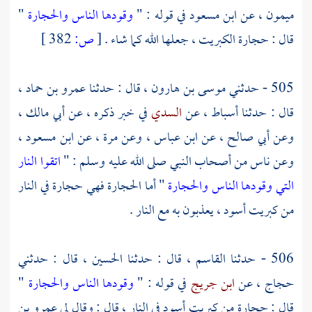
ميمون
، عن
ابن مسعود
في قوله : "
وقودها الناس والحجارة
"
قال : حجارة الكبريت ، جعلها الله كما شاء .
[
ص:
382 ]
505 - حدثني
موسى بن هارون ،
قال : حدثنا
عمرو بن حماد ،
قال : حدثنا
أسباط ،
عن
السدي
في خبر ذكره ، عن
أبي مالك ،
وعن
أبي صالح ،
عن
ابن عباس
، وعن
مرة
، عن
ابن مسعود
،
وعن ناس من أصحاب النبي صلى الله عليه وسلم : "
اتقوا النار
التي وقودها الناس والحجارة
" أما الحجارة فهي حجارة في النار
من كبريت أسود ، يعذبون به مع النار .
506 - حدثنا
القاسم
، قال : حدثنا
الحسين
، قال : حدثني
حجاج ،
عن
ابن جريج
في قوله : "
وقودها الناس والحجارة
"
قال : حجارة من كبريت أسود في النار ، قال : وقال لي عمرو بن