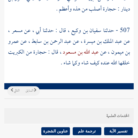
دينار : حجارة أصلب من هذه وأعظم .
507 - حدثنا
سفيان بن وكيع
، قال : حدثنا أبي ، عن
مسعر
،
عن
عبد الملك بن ميسرة
، عن
عبد الرحمن بن سابط
، عن
عمرو
بن ميمون ،
عن
عبد الله بن مسعود
، قال : حجارة من الكبريت
خلقها الله عنده كيف شاء وكما شاء .
السابق
التالي
الخدمات العلمية
تفسير الآية
ترجمة علم
عناوين الشجرة