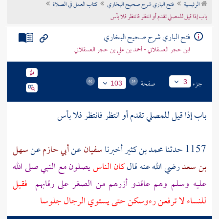
الرئيسية
فتح الباري شرح صحيح البخاري
كتاب العمل في الصلاة
تراجم الأعلام
باب إذا قيل للمصلي تقدم أو انتظر فانتظر فلا بأس
فتح الباري شرح صحيح البخاري
ابن حجر العسقلاني - أحمد بن علي بن حجر العسقلاني
جزء
صفحة
3
103
باب إذا قيل للمصلي تقدم أو انتظر فانتظر فلا بأس
1157 حدثنا
محمد بن كثير
أخبرنا
سفيان
عن
أبي حازم
عن
سهل
بن سعد
رضي الله عنه قال
كان الناس
يصلون مع النبي صلى الله
عليه وسلم وهم عاقدو أزرهم من الصغر على رقابهم
فقيل
للنساء لا ترفعن رءوسكن حتى يستوي الرجال جلوسا