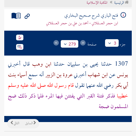
الرئيسية
المكتبة الإسلامية
تراجم الأعلام
فتح الباري شرح صحيح البخاري
ابن حجر العسقلاني - أحمد بن علي بن حجر العسقلاني
جزء
صفحة
3
279
1307 حدثنا
يحيى بن سليمان
حدثنا
ابن وهب
قال أخبرني
يونس
عن
ابن شهاب
أخبرني
عروة بن الزبير
أنه سمع
أسماء بنت
أبي بكر
رضي الله عنهما تقول
قام رسول الله صلى الله عليه وسلم
خطيبا
فذكر فتنة القبر التي يفتتن فيها المرء فلما ذكر ذلك ضج
المسلمون ضجة
السابق
التالي