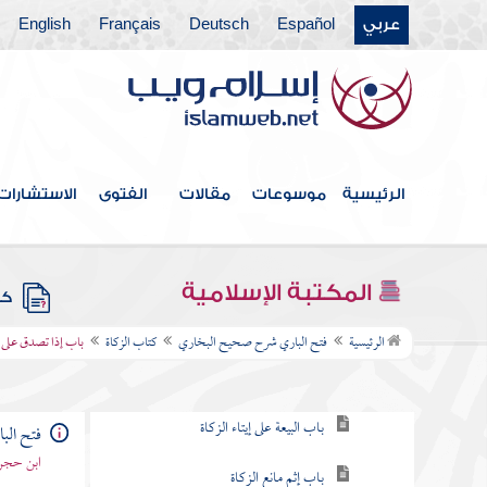
عربي
Español
Deutsch
Français
English
كتاب تقصير الصلاة
كتاب التهجد
كتاب فضل الصلاة في مسجد مكة والمدينة
كتاب العمل في الصلاة
الرئيسية
موسوعات
مقالات
الفتوى
الاستشارات
كتاب السهو
كتاب الجنائز
المكتبة الإسلامية
كتب
كتاب الزكاة
الرئيسية
فتح الباري شرح صحيح البخاري
كتاب الزكاة
باب إذا تصدق على ا
باب وجوب الزكاة
باب البيعة على إيتاء الزكاة
فتح ال
ابن حجر 
باب إثم مانع الزكاة