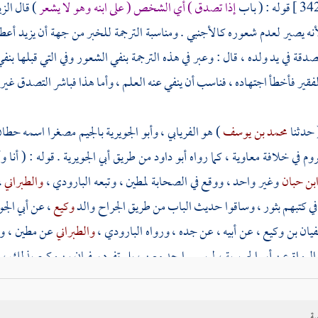
قوله : ( باب
إذا تصدق ) أي الشخص ( على ابنه وهو لا يشعر
) قال
الزي
أنه يصير لعدم شعوره كالأجنبي . ومناسبة الترجمة للخبر من جهة أن
يزيد
أعطى
دقة في يد ولده ، قال : وعبر في هذه الترجمة بنفي الشعور وفي التي قبلها بن
لفقير فأخطأ اجتهاده ، فناسب أن ينفي عنه العلم ، وأما هذا فباشر التصدق غ
 حدثنا
محمد بن يوسف
) هو الفريابي ،
وأبو الجويرية
بالجيم مصغرا اسمه
حطا
روم
في خلافة
معاوية
، كما رواه
أبو داود
من طريق
أبي الجويرية
. قوله : ( أنا
بن حبان
وغير واحد ، ووقع في الصحابة
لمطين
، وتبعه
البارودي
،
والطبراني
،
 في كتبهم بثور ، وساقوا حديث الباب من طريق
الجراح
والد
وكيع
، عن
أبي الج
يان بن وكيع
، عن أبيه ، عن جده ، ورواه
البارودي
،
والطبراني
عن
مطين
، و
الرواة عن
أبي الجويرية
، لم يسموا جد
معن
، بل تفرد
سفيان بن وكيع
بذلك ، 
فتصحفت أداة الكنية بابن ، فإن
معنا
كان يكنى
أبا ثور
، فقد ذكر
خليفة بن خي
 الضحاك بن قيس . وجمع
ابن حبان
بين القولين بوجه آخر فقال في " الصحابة 
ية