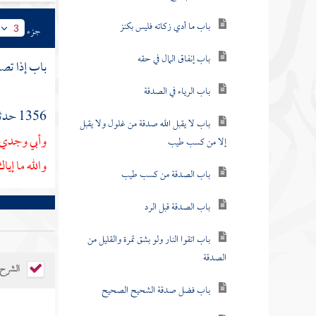
باب ما أدي زكاته فليس بكنز
جزء
3
باب إنفاق المال في حقه
باب إذا تصد
باب الرياء في الصدقة
1356 حدثنا
باب لا يقبل الله صدقة من غلول ولا يقبل
وأبي وجدي 
إلا من كسب طيب
والله ما إي
باب الصدقة من كسب طيب
باب الصدقة قبل الرد
باب اتقوا النار ولو بشق تمرة والقليل من
الصدقة
الشرح
باب فضل صدقة الشحيح الصحيح