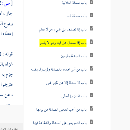
[
ص:
342 ]
باب صدقة العلانية
جاز ، ل
باب صدقة السر
وقوع الص
باب إذا تصدق على غني وهو لا يعلم
إعطاء ا
باب إذا تصدق على ابنه وهو لا يشعر
قوله : (
باب الصدقة باليمين
غزاة
بال
باب من أمر خادمه بالصدقة ولم يناول بنفسه
جزم به
ا
باب لا صدقة إلا عن ظهر غنى
فترجموا
، عن
سف
باب المنان بما أعطى
وجمهور 
باب من أحب تعجيل الصدقة من يومها
السلمي
باب التحريض على الصدقة والشفاعة فيها
راهط
مع
الخدمات العلم