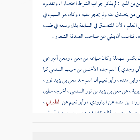
ن بن المنير
: لم يذكر جواب الشرط اختصارا ، وتقديره
 من يتصدق عنه ولم يحجر عليه ، وكان هو السبب في
في العلم ، لأن المتصدق في السابقة بذل وسعه في طلب
يره ، فناسب أن ينفي عن صاحب الصدقة الشعور .
ن
بكسر المهملة وكان سماعه من
معن
،
ومعن
أمير على
 وأبي وجدي ) اسم جده
الأخنس بن حبيب السلمي
كما
وابن منده
،
وأبو نعيم
أن اسم جد
معن بن يزيد ثور
،
ويرية
، عن
معن بن يزيد بن ثور السلمي
، أخرجه
مطين
رواه
ابن منده
عن
البارودي
،
وأبو نعيم
عن
الطبراني
،
وهو ضعيف ، وأظنه كان فيه عن
معن بن يزيد أبي ثور
اط
في تاريخه أن
معن بن يزيد
، وابنه
ثورا
قتلا يوم
مرج
" :
ثور السلمي
جد
معن بن يزيد بن الأخنس السلمي