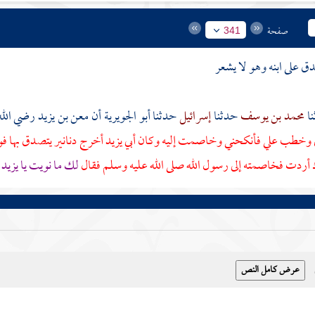
صفحة
341
ق على ابنه وهو لا يشعر
محمد بن يوسف
حدثنا
إسرائيل
حدثنا
أبو الجويرية
أن
معن بن يزيد
رضي الله
وخطب علي فأنكحني وخاصمت إليه وكان أبي
يزيد
أخرج دنانير يتصدق بها ف
اك أردت فخاصمته إلى رسول الله صلى الله عليه وسلم فقال
لك ما نويت يا
يزيد