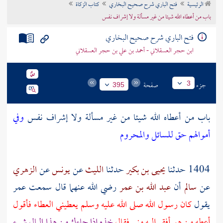
الرئيسية
فتح الباري شرح صحيح البخاري
كتاب الزكاة
تراجم الأعلام
باب من أعطاه الله شيئا من غير مسألة ولا إشراف نفس
فتح الباري شرح صحيح البخاري
ابن حجر العسقلاني - أحمد بن علي بن حجر العسقلاني
جزء
صفحة
3
395
باب من أعطاه الله شيئا من غير مسألة ولا إشراف نفس
وفي
أموالهم حق للسائل والمحروم
1404 حدثنا
يحيى بن بكير
حدثنا
الليث
عن
يونس
عن
الزهري
عن
سالم
أن
عبد الله بن عمر
رضي الله عنهما قال سمعت
عمر
يقول
كان رسول الله صلى الله عليه وسلم يعطيني العطاء فأقول
أعطه من هو أفقر إليه مني فقال
خذه إذا جاءك من هذا المال شيء