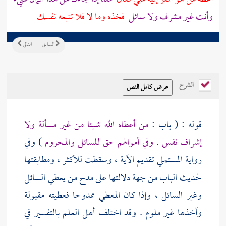
وأنت غير مشرف ولا سائل
فخذه وما لا فلا تتبعه نفسك
السابق
التالي
الشرح
قوله : ( باب :
من أعطاه الله شيئا من غير مسألة ولا
إشراف نفس
.
وفي أموالهم حق للسائل والمحروم
) وفي
رواية
المستملي
تقديم الآية ، وسقطت للأكثر ، ومطابقتها
لحديث الباب من جهة دلالتها على مدح من يعطي السائل
وغير السائل ، وإذا كان المعطي ممدوحا فعطيته مقبولة
وآخذها غير ملوم . وقد اختلف أهل العلم بالتفسير في