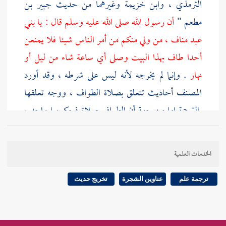
الترمذي
،
وابن خزيمة
وغيرهما من حديث
جبير بن
مطعم
"
أن رسول الله صلى الله عليه وسلم قال : يا
بني
عبد مناف
، من ولي منكم من أمر الناس شيئا فلا يمنعن
أحدا طاف بهذا
البيت
وصلى أي ساعة شاء من ليل أو
نهار
. وإنما لم يخرجه لأنه ليس على شرطه ، وقد أورد
المصنف أحاديث تتعلق بصلاة الطواف ، ووجه تعلقها
بالترجمة إما من جهة أن الطواف صلاة فحكمهما واحد ،
أو من جهة أن الطواف مستلزم للصلاة التي تشرع بعده
وهو أظهر ، وأشار به إلى الخلاف المشهور في المسألة ، قال
الخدمات العلمية
ابن عبد البر
: كره
الثوري
والكوفيون
الطواف بعد العصر
والصبح
، قالوا فإن فعل فليؤخر الصلاة ، ولعل هذا عند
ترجمة علم
عناوين الشجرة
تخريج حديث
بعض الكوفيين وإلا فالمشهور عند الحنفية أن الطواف لا
يكره وإنما تكره الصلاة ، قال
ابن المنذر
: رخص في