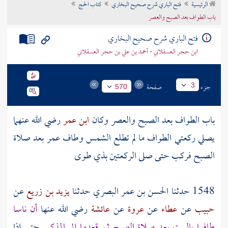
الرئيسية
فتح الباري شرح صحيح البخاري
كتاب الحج
تراجم الأعلام
باب الطواف بعد الصبح والعصر
فتح الباري شرح صحيح البخاري
ابن حجر العسقلاني - أحمد بن علي بن حجر العسقلاني
جزء
صفحة
3
570
باب الطواف بعد الصبح والعصر وكان
ابن عمر
رضي الله عنهما
يصلي ركعتي الطواف ما لم تطلع الشمس وطاف
عمر
بعد صلاة
الصبح فركب حتى صلى الركعتين
بذي طوى
1548 حدثنا
الحسن بن عمر البصري
حدثنا
يزيد بن زريع
عن
حبيب
عن
عطاء
عن
عروة
عن
عائشة
رضي الله عنها
أن ناسا
طافوا
بالبيت
بعد صلاة الصبح ثم قعدوا إلى المذكر
حتى إذا