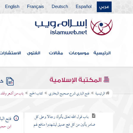
عربي
Español
Deutsch
Français
English
كتاب التهجد
كتاب فضل الصلاة في مسجد مكة والمدينة
كتاب العمل في الصلاة
كتاب السهو
الرئيسية
موسوعات
مقالات
الفتوى
الاستشارات
كتاب الجنائز
كتاب الزكاة
المكتبة الإسلامية
كتب
كتاب الحج
الرئيسية
فتح الباري شرح صحيح البخاري
كتاب الحج
باب من أشعر وقلد ب
باب وجوب الحج وفضله
باب قول الله تعالى يأتوك رجالا وعلى كل
فتح ال
ضامر يأتين من كل فج عميق ليشهدوا منافع لهم
ابن حجر 