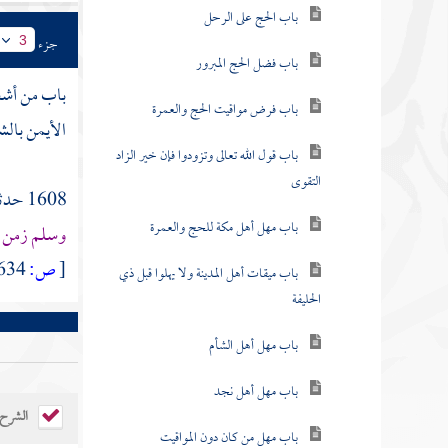
باب الحج على الرحل
جزء
3
باب فضل الحج المبرور
باب من أشع
باب فرض مواقيت الحج والعمرة
الأيمن بالش
باب قول الله تعالى وتزودوا فإن خير الزاد
التقوى
1608 حدثنا
باب مهل أهل مكة للحج والعمرة
وسلم زمن
[
ص:
634 ]
باب ميقات أهل المدينة ولا يهلوا قبل ذي
الحليفة
باب مهل أهل الشأم
باب مهل أهل نجد
الشرح
باب مهل من كان دون المواقيت