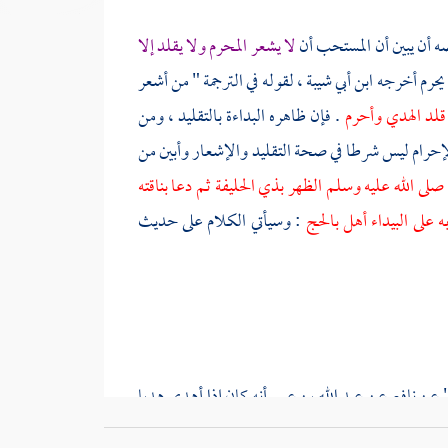
ه أن يبين أن المستحب أن
لا يشعر المحرم ولا يقلد إلا
 يحرم أخرجه
ابن أبي شيبة
، لقوله في الترجمة " من أشعر
قلد الهدي وأحرم
. فإن ظاهره البداءة بالتقليد ، ومن
لإحرام ليس شرطا في صحة التقليد والإشعار وأبين من
 صلى الله عليه وسلم الظهر
بذي الحليفة
ثم دعا بناقته
 على البيداء أهل بالحج
: وسيأتي الكلام على حديث
 " عن
نافع
عن
عبد الله بن عمر
أنه كان إذا أهدى هديا
 في مكان واحد وهو متوجه إلى القبلة يقلده بنعلين