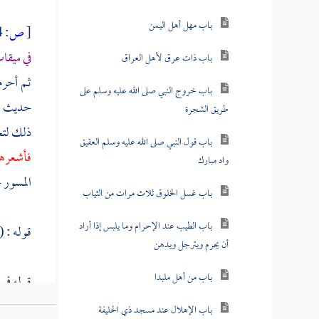
باب مهل أهل اليمن
[
ص:
634 ]
في ميقا
باب ذات عرق لأهل العراق
ثم أحرم
باب خروج النبي صلى الله عليه وسلم على
حديث
ع
طريق الشجرة
ذلك لتح
باب قول النبي صلى الله عليه وسلم العقيق
فأشعرها
واد مبارك
المسور
ح
باب غسل الخلوق ثلاث مرات من الثياب
باب الطيب عند الإحرام وما يلبس إذا أراد
قوله : 
أن يحرم ويترجل ويدهن
باب من أهل ملبدا
قوله في
من
المد
باب الإهلال عند مسجد ذي الحليفة