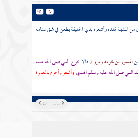
ى من
المدينة
قلده وأشعره
بذي الحليفة
يطعن في شق سنامه
ن
المسور بن مخرمة
ومروان
قالا
خرج النبي صلى الله عليه
د النبي صلى الله عليه وسلم الهدي
وأشعر وأحرم بالعمرة
السابق
التالي