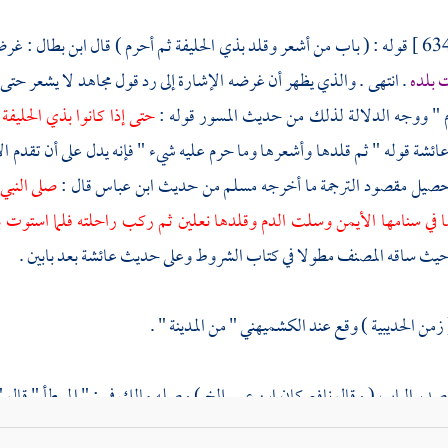
قوله : ( باب من أشعر وقلد
بذي الحليفة
ثم أحرم ) قال
ابن بطال
: غرض
ت بلده
. انتهى . والذي يظهر أن غرضه الإشارة إلى رد قول
مجاهد
لا يشعر حتى
 " ووجه الدلالة لذلك من حديث
المسور
قوله :
حتى إذا كانوا
بذي الحليفة
ائشة
قوله " ثم قلدها وأشعرها وما حرم عليه شيء " فإنه يدل على أن تقدم ا
صيل مقصود الترجمة ما أخرجه
مسلم
من حديث
ابن عباس
قال :
صلى النبي
 في سنامها الأيمن وسلت الدم وقلدها نعلين ثم ركب راحلته فلما استوت به
يث ساقه المصنف مطولا في كتاب الشروط وعلى حديث
عائشة
بعد بابين .
( زمن
الحديبية
) وقع عند
الكشميهني
" من
المدينة
" .
 صدر الباب ( وقال
نافع
كان
ابن عمر
إلخ ) وصله
مالك
في : " الموطأ " قال
ينة
على ساكنها الصلاة والسلام قلده
بذي الحليفة
يقلده قبل أن يشعره وذلك