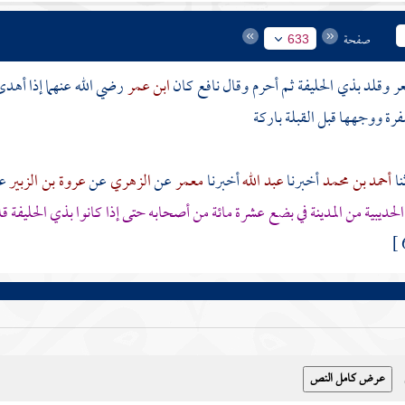
صفحة
633
ر وقلد
بذي الحليفة
ثم أحرم وقال نافع كان
ابن عمر
رضي الله عنهما إذا أهد
فرة ووجهها قبل القبلة باركة
أحمد بن محمد
أخبرنا
عبد الله
أخبرنا
معمر
عن
الزهري
عن
عروة بن الزبير
ع
الحديبية
من
المدينة
في بضع عشرة مائة من أصحابه حتى إذا كانوا
بذي الحليفة
قل