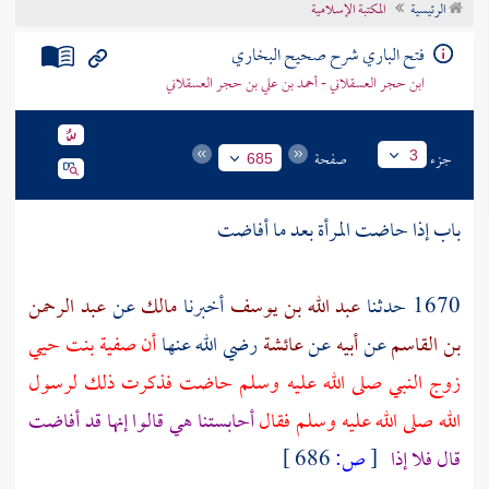
الرئيسية
المكتبة الإسلامية
تراجم الأعلام
فتح الباري شرح صحيح البخاري
ابن حجر العسقلاني - أحمد بن علي بن حجر العسقلاني
جزء
صفحة
3
685
باب إذا حاضت المرأة بعد ما أفاضت
1670 حدثنا
عبد الله بن يوسف
أخبرنا
مالك
عن
عبد الرحمن
بن القاسم
عن
أبيه
عن
عائشة
رضي الله عنها
أن
صفية بنت حيي
زوج النبي صلى الله عليه وسلم
حاضت فذكرت ذلك لرسول
الله صلى الله عليه وسلم فقال
أحابستنا هي قالوا إنها قد أفاضت
قال فلا إذا
[
ص:
686 ]