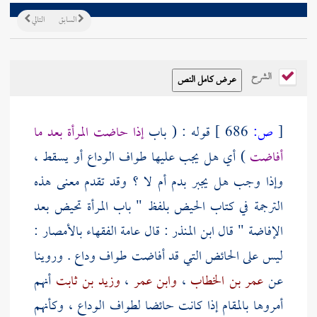
السابق
التالي
الشرح
[
ص:
686 ]
قوله : ( باب
إذا حاضت المرأة بعد ما
أفاضت
) أي هل يجب عليها طواف الوداع أو يسقط ،
وإذا وجب هل يجبر بدم أم لا ؟ وقد تقدم معنى هذه
الترجمة في كتاب الحيض بلفظ " باب المرأة تحيض بعد
الإفاضة " قال
ابن المنذر
: قال عامة الفقهاء بالأمصار :
ليس على الحائض التي قد أفاضت طواف وداع . وروينا
عن
عمر بن الخطاب
،
وابن عمر
،
وزيد بن ثابت
أنهم
أمروها بالمقام إذا كانت حائضا لطواف الوداع ، وكأنهم