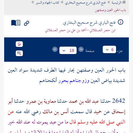
الرئيسية
فتح الباري شرح صحيح البخاري
كتاب الجهاد والسير
تراجم الأعلام
باب الحور العين وصفتهن
فتح الباري شرح صحيح البخاري
ابن حجر العسقلاني - أحمد بن علي بن حجر العسقلاني
جزء
صفحة
6
18
باب الحور العين وصفتهن يحار فيها الطرف شديدة سواد العين
شديدة بياض العين
وزوجناهم بحور
أنكحناهم
2642 حدثنا
عبد الله بن محمد
حدثنا
معاوية بن عمرو
حدثنا
أبو
إسحاق
عن
حميد
قال سمعت
أنس بن مالك
رضي الله عنه
عن
النبي صلى الله عليه وسلم قال
ما من عبد يموت له عند الله خير
يسره أن يرجع إلى الدنيا وأن له الدنيا وما فيها إلا الشهيد
لما يرى