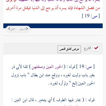
من فضل الشهادة فإنه يسره أن يرجع إلى الدنيا فيقتل مرة أخرى
[
ص:
19 ]
السابق
التالي
الشرح
[
ص:
19 ]
قوله : (
الحور العين وصفتهن
) كذا
لأبي ذر
بغير باب وثبت لغيره ، ووقع عند
ابن بطال
" باب نزول
الحور العين إلخ " ولم أره لغيره .
قوله : ( يحار فيها الطرف ) أي يتحير ، قال
ابن التين
: